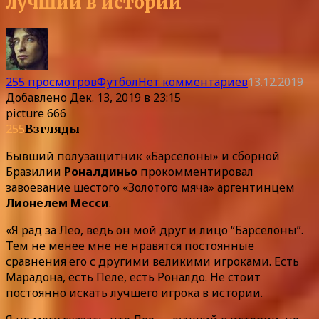
лучший в истории
255 просмотров
Футбол
Нет комментариев
13.12.2019
Добавлено
Дек. 13, 2019 в 23:15
picture 666
255
Взгляды
Бывший полузащитник «Барселоны» и сборной
Бразилии
Роналдиньо
прокомментировал
завоевание шестого «Золотого мяча» аргентинцем
Лионелем Месси
.
«Я рад за Лео, ведь он мой друг и лицо “Барселоны”.
Тем не менее мне не нравятся постоянные
сравнения его с другими великими игроками. Есть
Марадона, есть Пеле, есть Роналдо. Не стоит
постоянно искать лучшего игрока в истории.