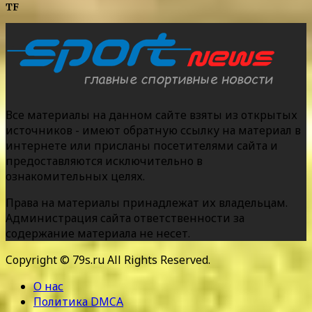
TF
Все материалы на данном сайте взяты из открытых
источников - имеют обратную ссылку на материал в
интернете или присланы посетителями сайта и
предоставляются исключительно в
ознакомительных целях.
Права на материалы принадлежат их владельцам.
Администрация сайта ответственности за
содержание материала не несет.
Copyright © 79s.ru All Rights Reserved.
О нас
Политика DMCA