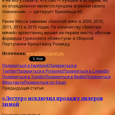
Я не могу сказать, что Лео — лучший в истории, но
он определенно является лучшим игроком своего
поколения», — цитирует бразильца AS.
Ранее Месси завоевал «Золотой мяч» в 2009, 2010,
2011, 2012 и 2015 годах. По количеству «Золотых
мячей» аргентинец вышел на первое место, обогнав
форварда туринского «Ювентуса» и сборной
Португалии Криштиану Роналду.
Источник:
www.livesport.ru
Поделиться в Facebook
Поделиться в
Twitter
Поделиться в Pinterest
Поделиться в LinkedIn
Поделиться в Tumblr
Поделиться в Reddit
Поделиться
ВКонтакте
Поделиться по Email
Предыдущая статья
«Лестер» исключил продажу лидеров
зимой