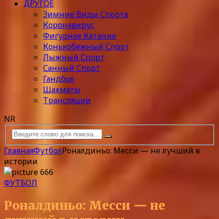
ДРУГОЕ
Зимние Виды Спорта
Коронавирус
Фигурное Катание
Конькобежный Спорт
Лыжный Спорт
Санный Спорт
Гандбол
Шахматы
Трансляции
NR
Главная
Футбол
Роналдиньо: Месси — не лучший в
истории
ФУТБОЛ
Роналдиньо: Месси — не