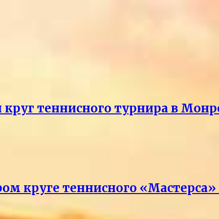
й круг теннисного турнира в Монр
ром круге теннисного «Мастерса»