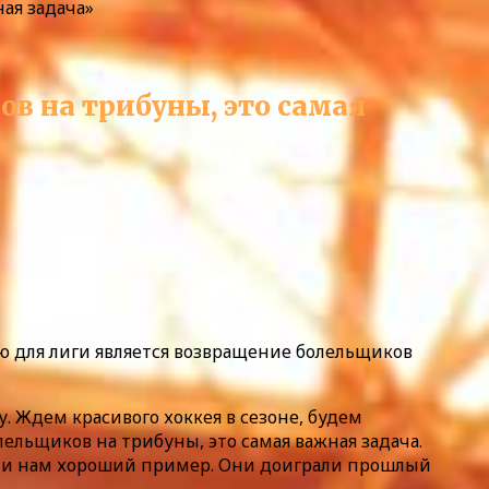
ая задача»
ов на трибуны, это самая
ю для лиги является возвращение болельщиков
 Ждем красивого хоккея в сезоне, будем
ельщиков на трибуны, это самая важная задача.
али нам хороший пример. Они доиграли прошлый