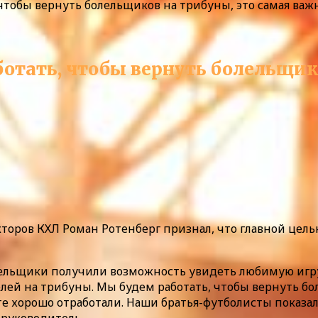
чтобы вернуть болельщиков на трибуны, это самая важн
отать, чтобы вернуть болельщик
оров КХЛ Роман Ротенберг признал, что главной цель
олельщики получили возможность увидеть любимую игру.
ей на трибуны. Мы будем работать, чтобы вернуть бол
те хорошо отработали. Наши братья-футболисты показ
 руководитель.