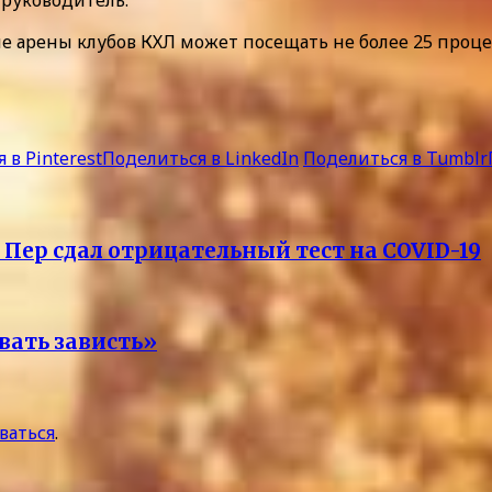
 арены клубов КХЛ может посещать не более 25 проц
 в Pinterest
Поделиться в LinkedIn
Поделиться в Tumblr
 Пер сдал отрицательный тест на COVID-19
вать зависть»
ваться
.