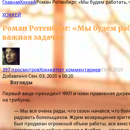
Главная
Хоккей
Роман Ротенберг: «Мы будем работать, 
ХОККЕЙ
Роман Ротенберг: «Мы будем раб
важная задача»
397 просмотров
Хоккей
Нет комментариев
03.09.2020
Добавлено
Сен. 03, 2020 в 00:20
397
Взгляды
Первый вице-президент ФХЛ и член правления директ
на трибуны.
— Мы все очень рады, что сезон начался, что б
радовать болельщиков. Ждем возвращения зрител
Был проделан огромный объем работы, все вмес
чемпионат и сейчас играют в футбол, — отметил