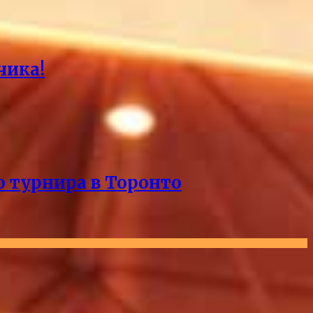
чика!
о турнира в Торонто