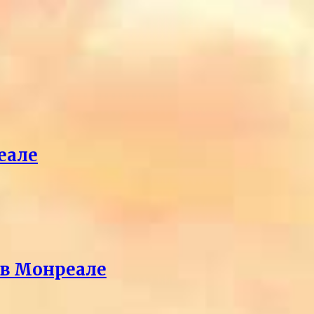
еале
 в Монреале