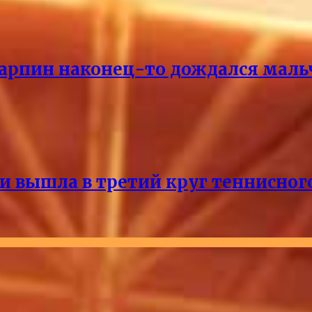
Карпин наконец-то дождался маль
и вышла в третий круг теннисног