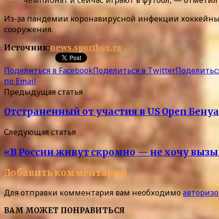
Из-за пандемии коронавирусной инфекции хоккейные
сооружения.
Источник:
news.sportbox.ru
Поделиться в Facebook
Поделиться в Twitter
Поделиться
по Email
Предыдущая статья
Отстраненный от участия в US Open Бенуа
Следующая статья
«В России живут скромно — не хочу вызы
Добавить комментарий
Для отправки комментария вам необходимо
авторизо
ВАМ МОЖЕТ ПОНРАВИТЬСЯ