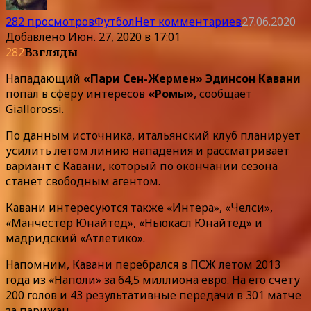
282 просмотров
Футбол
Нет комментариев
27.06.2020
Добавлено
Июн. 27, 2020 в 17:01
282
Взгляды
Нападающий
«Пари Сен-Жермен» Эдинсон Кавани
попал в сферу интересов
«Ромы»
, сообщает
Giallorossi.
По данным источника, итальянский клуб планирует
усилить летом линию нападения и рассматривает
вариант с Кавани, который по окончании сезона
станет свободным агентом.
Кавани интересуются также «Интера», «Челси»,
«Манчестер Юнайтед», «Ньюкасл Юнайтед» и
мадридский «Атлетико».
Напомним, Кавани перебрался в ПСЖ летом 2013
года из «Наполи» за 64,5 миллиона евро. На его счету
200 голов и 43 результативные передачи в 301 матче
за парижан.