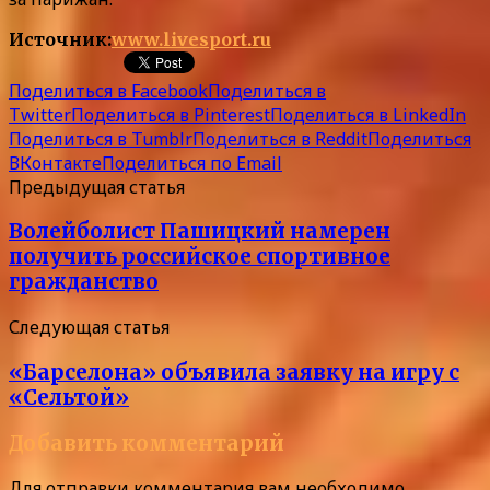
Источник:
www.livesport.ru
Поделиться в Facebook
Поделиться в
Twitter
Поделиться в Pinterest
Поделиться в LinkedIn
Поделиться в Tumblr
Поделиться в Reddit
Поделиться
ВКонтакте
Поделиться по Email
Предыдущая статья
Волейболист Пашицкий намерен
получить российское спортивное
гражданство
Следующая статья
«Барселона» объявила заявку на игру с
«Сельтой»
Добавить комментарий
Для отправки комментария вам необходимо