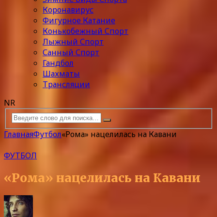
Коронавирус
Фигурное Катание
Конькобежный Спорт
Лыжный Спорт
Санный Спорт
Гандбол
Шахматы
Трансляции
NR
Главная
Футбол
«Рома» нацелилась на Кавани
ФУТБОЛ
«Рома» нацелилась на Кавани