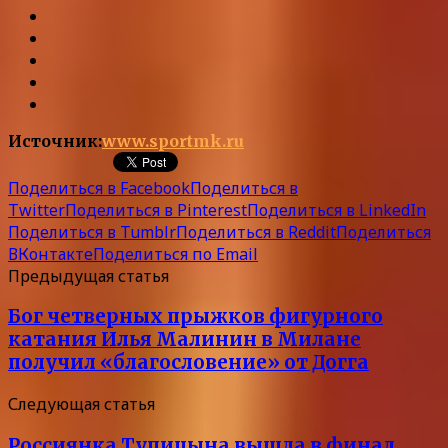
Источник:
www.sportmk.ru
Поделиться в Facebook
Поделиться в
Twitter
Поделиться в Pinterest
Поделиться в LinkedIn
Поделиться в Tumblr
Поделиться в Reddit
Поделиться
ВКонтакте
Поделиться по Email
Предыдущая статья
Бог четверных прыжков фигурного
катания Илья Малинин в Милане
получил «благословение» от Догга
Следующая статья
Россиянка Тупицына вышла в финал