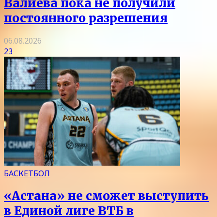
Валиева пока не получили
постоянного разрешения
06.08.2026
23
БАСКЕТБОЛ
«Астана» не сможет выступить
в Единой лиге ВТБ в