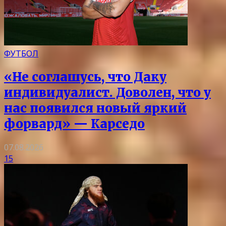
ФУТБОЛ
«Не соглашусь, что Даку
индивидуалист. Доволен, что у
нас появился новый яркий
форвард» — Карседо
07.08.2026
15