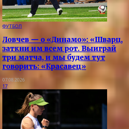
ФУТБОЛ
Ловчев — о «Динамо»: «Шварц,
заткни им всем рот. Выиграй
три матча, и мы будем тут
говорить: «Красавец»
07.08.2026
17