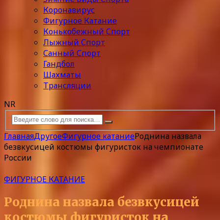
Коронавирус
Фигурное Катание
Конькобежный Спорт
Лыжный Спорт
Санный Спорт
Гандбол
Шахматы
Трансляции
NR
Главная
Другое
Фигурное катание
Роднина назвала
безвкусицей костюмы фигуристок на чемпионате
России
ФИГУРНОЕ КАТАНИЕ
Роднина назвала безвкусицей
костюмы фигуристок на