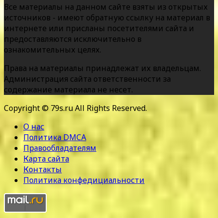
Все материалы на данном сайте взяты из открытых
источников - имеют обратную ссылку на материал в
интернете или присланы посетителями сайта и
предоставляются исключительно в
ознакомительных целях.
Права на материалы принадлежат их владельцам.
Администрация сайта ответственности за
содержание материала не несет.
Copyright © 79s.ru All Rights Reserved.
О нас
Политика DMCA
Правообладателям
Карта сайта
Контакты
Политика конфедициальности