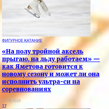
ФИГУРНОЕ КАТАНИЕ
«На полу тройной аксель
прыгаю, на льду работаем» —
как Яметова готовится к
новому сезону и может ли она
исполнить ультра-си на
соревнованиях
07.08.2026
17