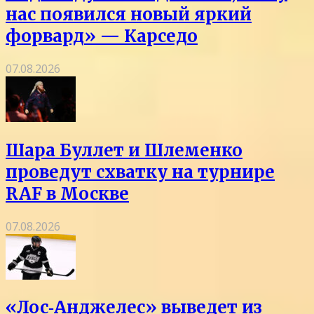
нас появился новый яркий
форвард» — Карседо
07.08.2026
Шара Буллет и Шлеменко
проведут схватку на турнире
RAF в Москве
07.08.2026
«Лос‑Анджелес» выведет из