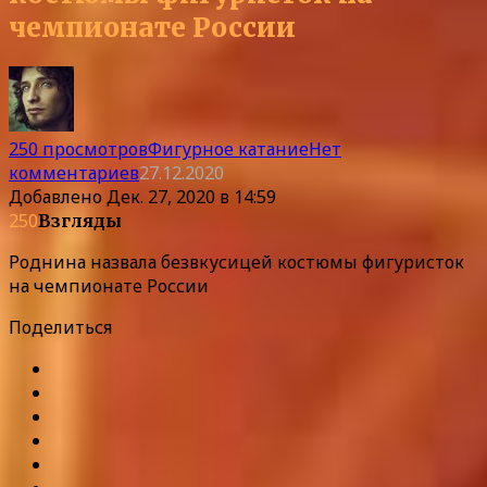
чемпионате России
250 просмотров
Фигурное катание
Нет
комментариев
27.12.2020
Добавлено
Дек. 27, 2020 в 14:59
250
Взгляды
Роднина назвала безвкусицей костюмы фигуристок
на чемпионате России
Поделиться