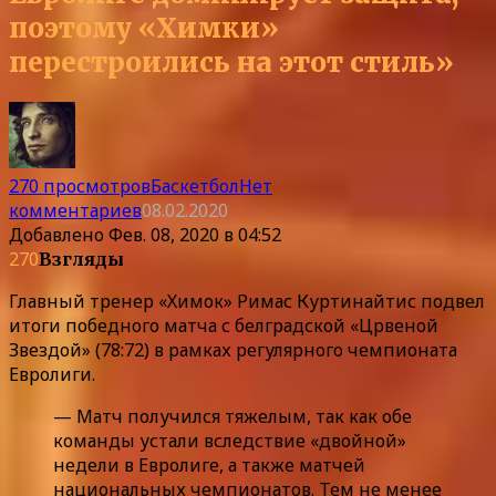
поэтому «Химки»
перестроились на этот стиль»
270 просмотров
Баскетбол
Нет
комментариев
08.02.2020
Добавлено
Фев. 08, 2020 в 04:52
270
Взгляды
Главный тренер «Химок» Римас Куртинайтис подвел
итоги победного матча с белградской «Црвеной
Звездой» (78:72) в рамках регулярного чемпионата
Евролиги.
— Матч получился тяжелым, так как обе
команды устали вследствие «двойной»
недели в Евролиге, а также матчей
национальных чемпионатов. Тем не менее