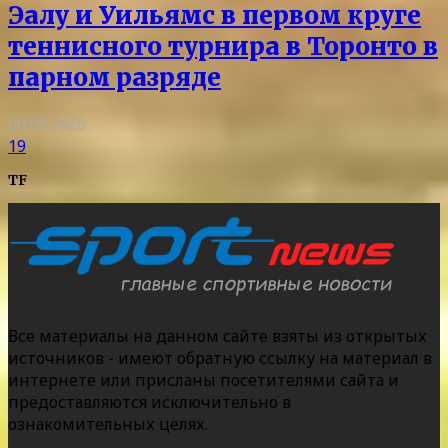
Эалу и Уильямс в первом круге
теннисного турнира в Торонто в
парном разряде
08.08.2026
19
TF
Все материалы на данном сайте взяты из открытых
источников - имеют обратную ссылку на материал в
интернете или присланы посетителями сайта и
предоставляются исключительно в
ознакомительных целях.