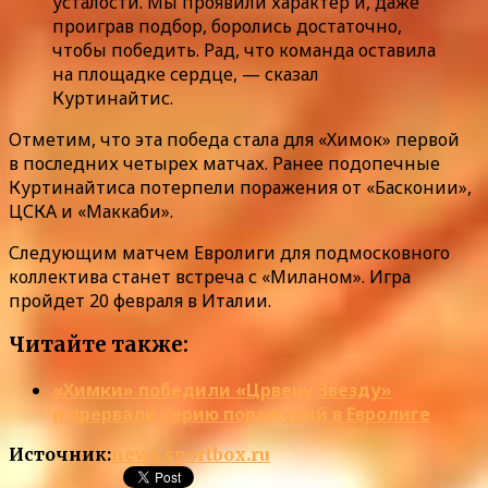
усталости. Мы проявили характер и, даже
проиграв подбор, боролись достаточно,
чтобы победить. Рад, что команда оставила
на площадке сердце, — сказал
Куртинайтис.
Отметим, что эта победа стала для «Химок» первой
в последних четырех матчах. Ранее подопечные
Куртинайтиса потерпели поражения от «Басконии»,
ЦСКА и «Маккаби».
Следующим матчем Евролиги для подмосковного
коллектива станет встреча с «Миланом». Игра
пройдет 20 февраля в Италии.
Читайте также:
«Химки» победили «Црвену Звезду»
и прервали серию поражений в Евролиге
Источник:
news.sportbox.ru