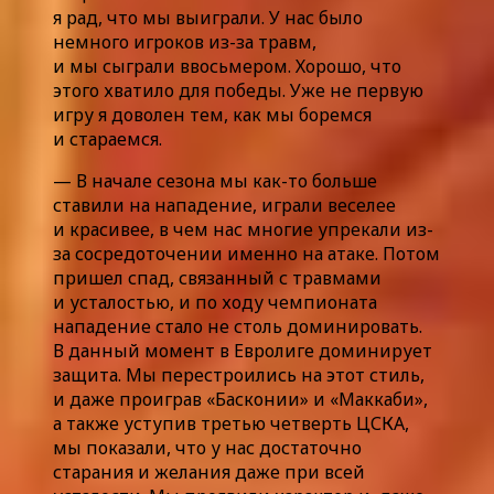
я рад, что мы выиграли. У нас было
немного игроков из-за травм,
и мы сыграли ввосьмером. Хорошо, что
этого хватило для победы. Уже не первую
игру я доволен тем, как мы боремся
и стараемся.
— В начале сезона мы как-то больше
ставили на нападение, играли веселее
и красивее, в чем нас многие упрекали из-
за сосредоточении именно на атаке. Потом
пришел спад, связанный с травмами
и усталостью, и по ходу чемпионата
нападение стало не столь доминировать.
В данный момент в Евролиге доминирует
защита. Мы перестроились на этот стиль,
и даже проиграв «Басконии» и «Маккаби»,
а также уступив третью четверть ЦСКА,
мы показали, что у нас достаточно
старания и желания даже при всей