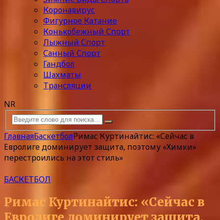
Коронавирус
Фигурное Катание
Конькобежный Спорт
Лыжный Спорт
Санный Спорт
Гандбол
Шахматы
Трансляции
NR
Главная
Баскетбол
Римас Куртинайтис: «Сейчас в
Евролиге доминирует защита, поэтому «Химки»
перестроились на этот стиль»
БАСКЕТБОЛ
Римас Куртинайтис: «Сейчас в
Евролиге доминирует защита,