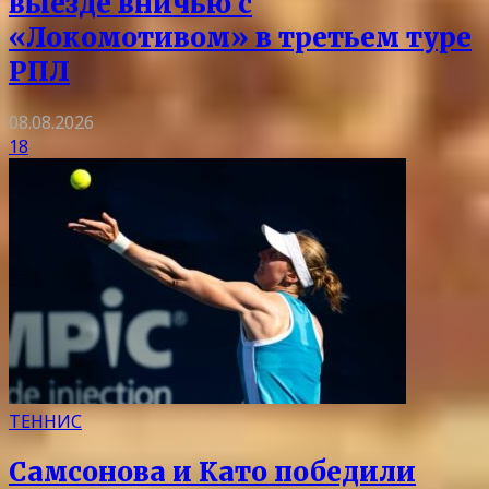
выезде вничью с
«Локомотивом» в третьем туре
РПЛ
08.08.2026
18
ТЕННИС
Самсонова и Като победили