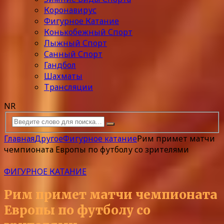
Коронавирус
Фигурное Катание
Конькобежный Спорт
Лыжный Спорт
Санный Спорт
Гандбол
Шахматы
Трансляции
NR
Главная
Другое
Фигурное катание
Рим примет матчи
чемпионата Европы по футболу со зрителями
ФИГУРНОЕ КАТАНИЕ
Рим примет матчи чемпионата
Европы по футболу со