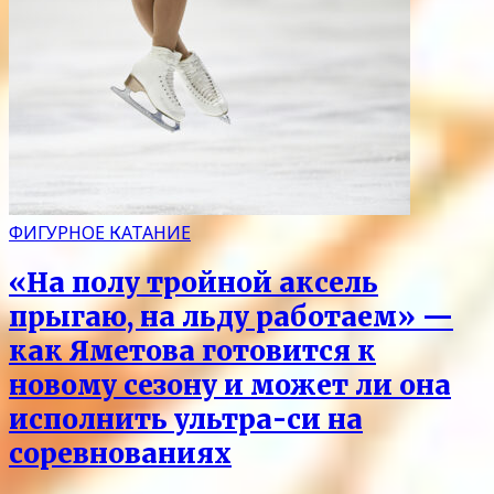
ФИГУРНОЕ КАТАНИЕ
«На полу тройной аксель
прыгаю, на льду работаем» —
как Яметова готовится к
новому сезону и может ли она
исполнить ультра-си на
соревнованиях