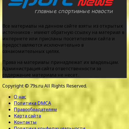
Все материалы на данном сайте взяты из открытых
источников - имеют обратную ссылку на материал в
интернете или присланы посетителями сайта и
предоставляются исключительно в
ознакомительных целях.
Права на материалы принадлежат их владельцам.
Администрация сайта ответственности за
содержание материала не несет.
Copyright © 79s.ru All Rights Reserved.
О нас
Политика DMCA
Правообладателям
Карта сайта
Контакты
Политика конфедициальности