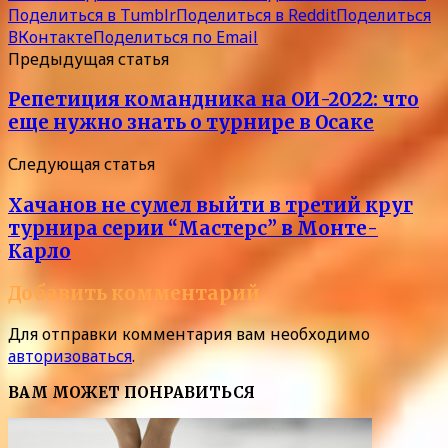
Поделиться в Tumblr
Поделиться в Reddit
Поделиться
ВКонтакте
Поделиться по Email
Предыдущая статья
Репетиция командника на ОИ-2022: что
еще нужно знать о турнире в Осаке
Следующая статья
Хачанов не сумел выйти в третий круг
турнира серии “Мастерс” в Монте-
Карло
Добавить комментарий
Для отправки комментария вам необходимо
авторизоваться
.
ВАМ МОЖЕТ ПОНРАВИТЬСЯ