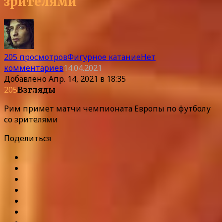
зрителями
205 просмотров
Фигурное катание
Нет
комментариев
14.04.2021
Добавлено
Апр. 14, 2021 в 18:35
205
Взгляды
Рим примет матчи чемпионата Европы по футболу
со зрителями
Поделиться