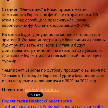
Стадион “Олимпико” в Риме примет матчи
чемпионата Европы по футболу со зрителями. Об
этом в среду сообщила пресс-служба Союза
европейских футбольных ассоциаций (УЕФА).
На матчи будет допущено не менее 25 процентов
зрителей. Однако иностранные болельщики должны
будут учитывать, что, если в Италии будут
действовать ограничения на въезд из-за рубежа, то
для них не будет никаких послаблений, несмотря на
турнир.
Чемпионат Европы по футболу пройдет с 12 июня по
12 июля в 12 городах Европы. Турнир был перенесен
из-за пандемии коронавируса с 2020 на 2021 год.
Источник:
www.sportmk.ru
Поделиться в Facebook
Поделиться в
Twitter
Поделиться в Pinterest
Поделиться в LinkedIn