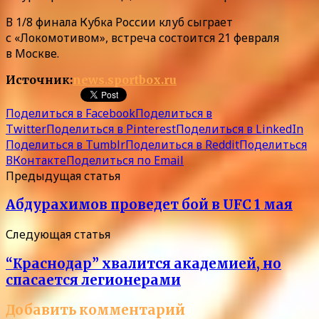
В 1/8 финала Кубка России клуб сыграет
с «Локомотивом», встреча состоится 21 февраля
в Москве.
Источник:
news.sportbox.ru
Поделиться в Facebook
Поделиться в
Twitter
Поделиться в Pinterest
Поделиться в LinkedIn
Поделиться в Tumblr
Поделиться в Reddit
Поделиться
ВКонтакте
Поделиться по Email
Предыдущая статья
Абдурахимов проведет бой в UFC 1 мая
Следующая статья
“Краснодар” хвалится академией, но
спасается легионерами
Добавить комментарий