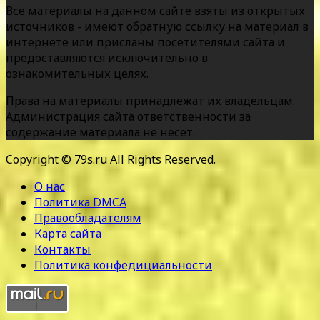
Все материалы на данном сайте взяты из открытых
источников - имеют обратную ссылку на материал в
интернете или присланы посетителями сайта и
предоставляются исключительно в
ознакомительных целях.
Права на материалы принадлежат их владельцам.
Администрация сайта ответственности за
содержание материала не несет.
Copyright © 79s.ru All Rights Reserved.
О нас
Политика DMCA
Правообладателям
Карта сайта
Контакты
Политика конфедициальности