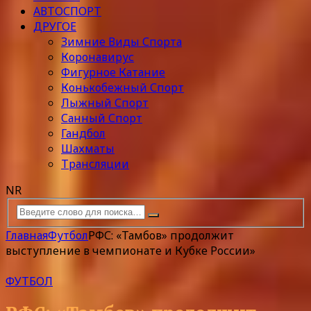
АВТОСПОРТ
ДРУГОЕ
Зимние Виды Спорта
Коронавирус
Фигурное Катание
Конькобежный Спорт
Лыжный Спорт
Санный Спорт
Гандбол
Шахматы
Трансляции
NR
Главная
Футбол
РФС: «Тамбов» продолжит
выступление в чемпионате и Кубке России»
ФУТБОЛ