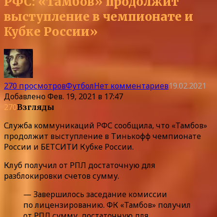
РФС: «Тамбов» продолжит
выступление в чемпионате и
Кубке России»
270 просмотров
Футбол
Нет комментариев
19.02.2021
Добавлено
Фев. 19, 2021 в 17:47
270
Взгляды
Служба коммуникаций РФС сообщила, что «Тамбов»
продолжит выступление в Тинькофф чемпионате
России и БЕТСИТИ Кубке России.
Клуб получил от РПЛ достаточную для
разблокировки счетов сумму.
— Завершилось заседание комиссии
по лицензированию. ФК «Тамбов» получил
от РПЛ сумму, достаточную для