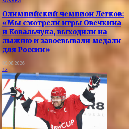
ХОККЕЙ
Олимпийский чемпион Легков:
«Мы смотрели игры Овечкина
и Ковальчука, выходили на
лыжню и завоевывали медали
для России»
09.08.2026
12