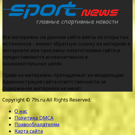
Все материалы на данном сайте взяты из открытых
источников - имеют обратную ссылку на материал в
интернете или присланы посетителями сайта и
предоставляются исключительно в
ознакомительных целях.
Права на материалы принадлежат их владельцам.
Администрация сайта ответственности за
содержание материала не несет.
Copyright © 79s.ru All Rights Reserved.
О нас
Политика DMCA
Правообладателям
Карта сайта