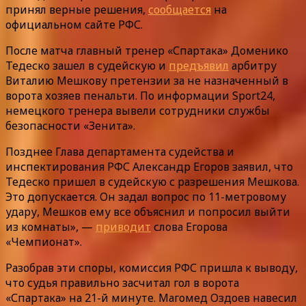
принял верные решения,
сообщается
на
официальном сайте РФС.
После матча главный тренер «Спартака» Доменико
Тедеско зашел в судейскую и
предъявил
арбитру
Виталию Мешкову претензии за не назначенный в
ворота хозяев пенальти. По информации Sport24,
немецкого тренера вывели сотрудники службы
безопасности «Зенита».
Позднее Глава департамента судейства и
инспектирования РФС Александр Егоров заявил, что
Тедеско пришел в судейскую с разрешения Мешкова.
Это допускается. Он задал вопрос по 11-метровому
удару, Мешков ему все объяснил и попросил выйти
из комнаты», —
приводит
слова Егорова
«Чемпионат».
Разобрав эти споры, комиссия РФС пришла к выводу,
что судья правильно засчитал гол в ворота
«Спартака» на 21-й минуте. Магомед Оздоев навесил