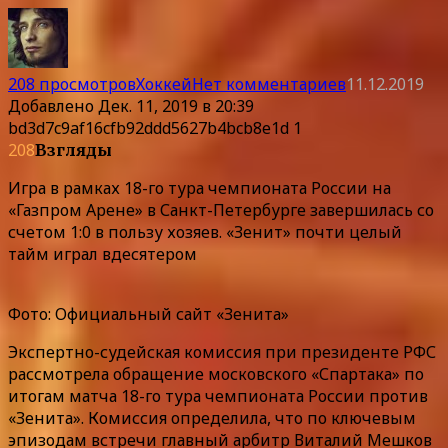
208 просмотров
Хоккей
Нет комментариев
11.12.2019
Добавлено
Дек. 11, 2019 в 20:39
bd3d7c9af16cfb92ddd5627b4bcb8e1d 1
208
Взгляды
Игра в рамках 18-го тура чемпионата России на
«Газпром Арене» в Санкт-Петербурге завершилась со
счетом 1:0 в пользу хозяев. «Зенит» почти целый
тайм играл вдесятером
Фото: Официальный сайт «Зенита»
Экспертно-судейская комиссия при президенте РФС
рассмотрела обращение московского «Спартака» по
итогам матча 18-го тура чемпионата России против
«Зенита». Комиссия определила, что по ключевым
эпизодам встречи главный арбитр Виталий Мешков