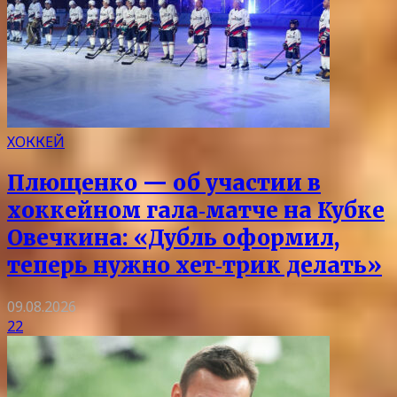
ХОККЕЙ
Плющенко — об участии в
хоккейном гала‑матче на Кубке
Овечкина: «Дубль оформил,
теперь нужно хет‑трик делать»
09.08.2026
22