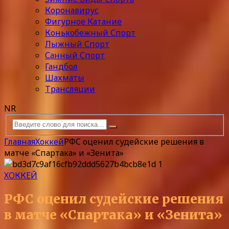
Коронавирус
Фигурное Катание
Конькобежный Спорт
Лыжный Спорт
Санный Спорт
Гандбол
Шахматы
Трансляции
NR
Главная
Хоккей
РФС оценил судейские решения в
матче «Спартака» и «Зенита»
ХОККЕЙ
РФС оценил судейские решения
в матче «Спартака» и «Зенита»