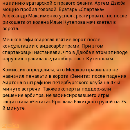
на линию вратарской с правого фланга, Артем Дзюба
мощно пробил головой. Вратарь «Спартака»
Александр Максименко успел среагировать, но после
рикошета от колена Ильи Кутепова мяч влетел в
ворота.
Мешков зафиксировал взятие ворот после
консультации с видеоарбитрами. При этом
спартаковцы настаивали, что в Дзюба в этом эпизоде
нарушил правила в единоборстве с Кутеповым.
Комиссия определила, что Мешков правильно не
назначил пенальти в ворота «Зенита» после падения
Айртона в штрафной петербургского клуба на 47-й
минуте встречи. Также эксперты поддержали
решение арбитра, не зафиксировавшего игры
защитника «Зенита» Ярослава Ракицкого рукой на 75-
й минуте.
Футбол