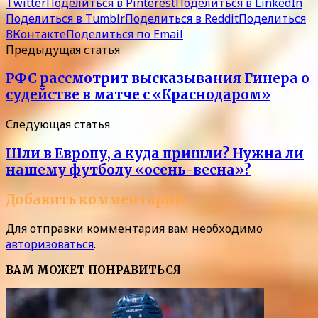
Twitter
Поделиться в Pinterest
Поделиться в LinkedIn
Поделиться в Tumblr
Поделиться в Reddit
Поделиться
ВКонтакте
Поделиться по Email
Предыдущая статья
РФС рассмотрит высказывания Гинера о
судействе в матче с «Краснодаром»
Следующая статья
Шли в Европу, а куда пришли? Нужна ли
нашему футболу «осень-весна»?
Добавить комментарий
Для отправки комментария вам необходимо
авторизоваться
.
ВАМ МОЖЕТ ПОНРАВИТЬСЯ