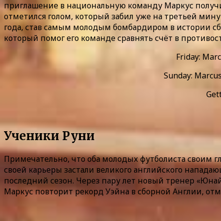
приглашение в национальную команду Маркус получил
отметился голом, который забил уже на третьей минут
года, став самым молодым бомбардиром в истории сб
который помог его команде сравнять счёт в противосто
Friday: Marc
Sunday: Marcus
Gett
Ученики Руни
Примечательно, что оба молодых футболиста своим г
своей карьеры застали великого английского нападаю
последний сезон. Через пару лет новый тренер «Юнай
Маркус повторит рекорд Уэйна в сборной Англии, от