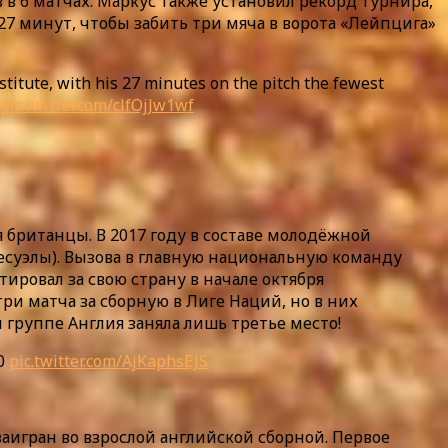
 в 6 матчах. Маркус также установил рекорд турнира,
7 минут, чтобы забить три мяча в ворота «Лейпцига»
bstitute, with his 27 minutes on the pitch the fewest
pic.twitter.com/clfOjJw1wf
 британцы. В 2017 году в составе молодёжной
несуэлы). Вызова в главную национальную команду
ировал за свою страну в начале октября
и матча за сборную в Лиге Наций, но в них
 группе Англия заняла лишь третье место!
-0
pic.twitter.com/AjKaphsEJS
аигран во взрослой английской сборной. Первое