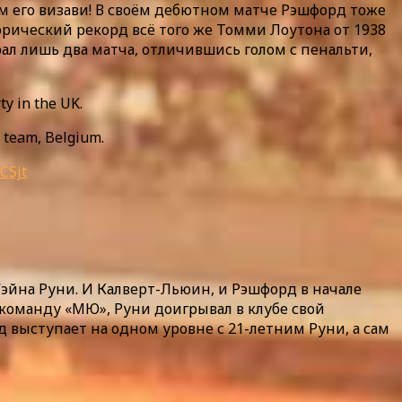
м его визави! В своём дебютном матче Рэшфорд тоже
орический рекорд всё того же Томми Лоутона от 1938
ал лишь два матча, отличившись голом с пенальти,
ty in the UK.
 team, Belgium.
CSjt
эйна Руни. И Калверт-Льюин, и Рэшфорд в начале
 команду «МЮ», Руни доигрывал в клубе свой
 выступает на одном уровне с 21-летним Руни, а сам