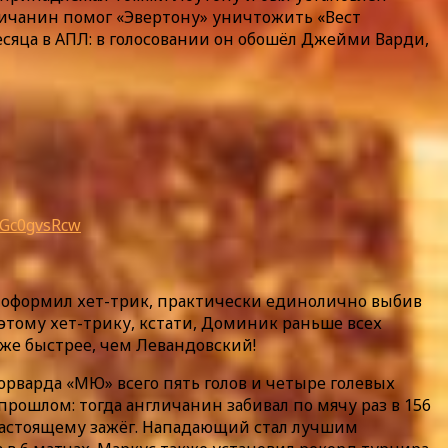
гличанин помог «Эвертону» уничтожить «Вест
есяца в АПЛ: в голосовании он обошёл Джейми Варди,
/vGc0gvsRcw
е оформил хет-трик, практически единолично выбив
 этому хет-трику, кстати, Доминик раньше всех
даже быстрее, чем Левандовский!
орварда «МЮ» всего пять голов и четыре голевых
прошлом: тогда англичанин забивал по мячу раз в 156
о-настоящему зажёг. Нападающий стал лучшим