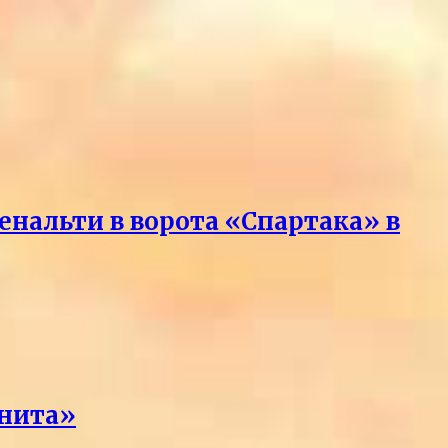
нальти в ворота «Спартака» в
енита»