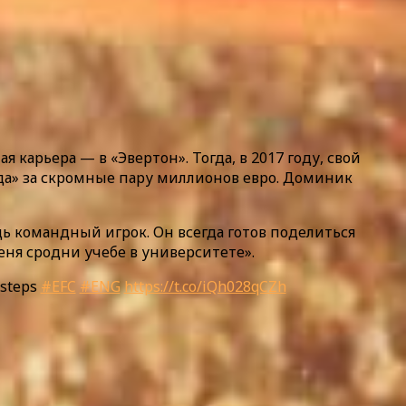
 карьера — в «Эвертон». Тогда, в 2017 году, свой
да» за скромные пару миллионов евро. Доминик
ь командный игрок. Он всегда готов поделиться
еня сродни учебе в университете».
tsteps
#EFC
#ENG
https://t.co/iQh028qCZh