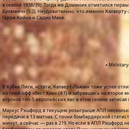
в сезоне 1938/39). Тогда же Доминик отметился перв
Бромвич» (5:2). Неудивительно, что именно Калверту
Гарри Кейна и Садио Мане.
▪️ Mkhitar
В Кубке Лиги, кстати, Калверт-Льюин тоже успел от
из плей-офф «Вест Хэм» (4:1) и забравшись на второе
игроков топ-5 европейских лиг в этом сезоне записал
Маркус Рэшфорд в текущем розыгрыше АПЛ несколько м
передачи в 13 матчах. С точки бомбардирской статист
минут, а сейчас — раз в 219. Но если в АПЛ Рэшфорд 