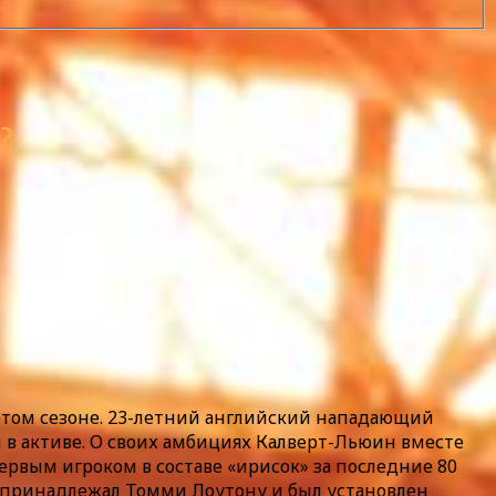
?
этом сезоне. 23-летний английский нападающий
ми в активе. О своих амбициях Калверт-Льюин вместе
ервым игроком в составе «ирисок» за последние 80
д принадлежал Томми Лоутону и был установлен