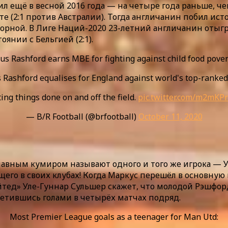
 ещё в весной 2016 года — на четыре года раньше, че
е (2:1 против Австралии). Тогда англичанин побил ист
орной. В Лиге Наций-2020 23-летний англичанин отыгр
янии с Бельгией (2:1).
us Rashford earns MBE for fighting against child food pover
 Rashford equalises for England against world's top-ranked
ing things done on and off the field.
pic.twitter.com/m2mKPr
— B/R Football (@brfootball)
October 11, 2020
лавным кумиром называют одного и того же игрока — У
щего в своих клубах! Когда Маркус перешёл в основную
тед» Уле-Гуннар Сульшер скажет, что молодой Рэшфорд
метившись голами в четырёх матчах подряд.
Most Premier League goals as a teenager for Man Utd: