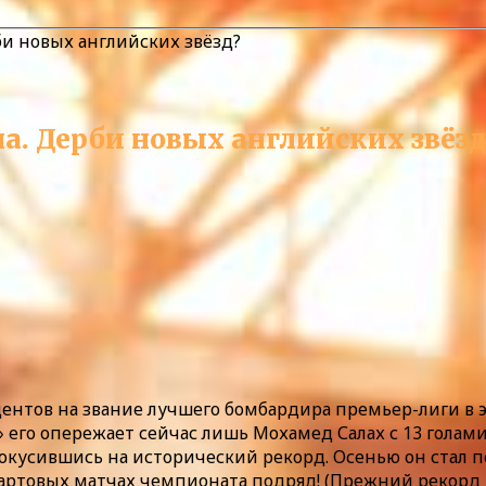
и новых английских звёзд?
. Дерби новых английских звёзд
нтов на звание лучшего бомбардира премьер-лиги в 
су» его опережает сейчас лишь Мохамед Салах с 13 гола
покусившись на исторический рекорд. Осенью он стал п
стартовых матчах чемпионата подряд! (Прежний рекор