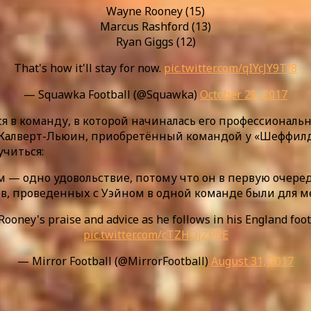
Wayne Rooney (15)
Marcus Rashford (13)
Ryan Giggs (12)
That's how it'll stay for now.
pic.twitter.com/qIYcJY9Tf8
— Squawka Football (@Squawka)
October 29, 2017
я в команду, в которой начиналась его профессиональная
ий Калверт-Льюин, приобретённый командой у «Шеффил
учиться:
м — одно удовольствие, потому что он в первую очеред
ев, проведенных с Уэйном в одной команде были для м
Rooney's praise and advice as he follows in his England foo
pic.twitter.com/cTZHOjZPPE
— Mirror Football (@MirrorFootball)
August 31, 2017