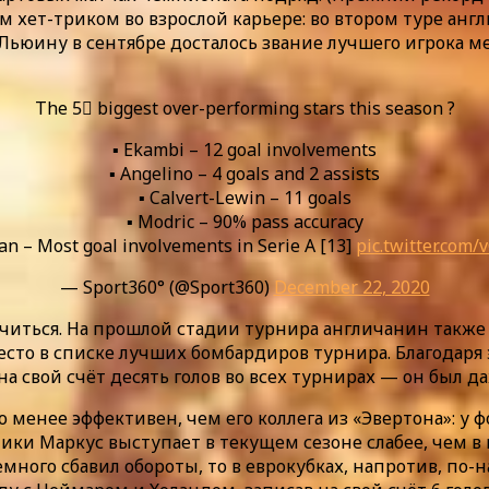
ым хет-триком во взрослой карьере: во втором туре ан
-Льюину в сентябре досталось звание лучшего игрока м
The 5⃣ biggest over-performing stars this season ?
▪️ Ekambi – 12 goal involvements
▪️ Angelino – 4 goals and 2 assists
▪️ Calvert-Lewin – 11 goals
▪️ Modric – 90% pass accuracy
yan – Most goal involvements in Serie A [13]
pic.twitter.com
— Sport360° (@Sport360)
December 22, 2020
личиться. На прошлой стадии турнира англичанин такж
 место в списке лучших бомбардиров турнира. Благодаря
 на свой счёт десять голов во всех турнирах — он был 
енее эффективен, чем его коллега из «Эвертона»: у ф
ики Маркус выступает в текущем сезоне слабее, чем в 
немного сбавил обороты, то в еврокубках, напротив, п