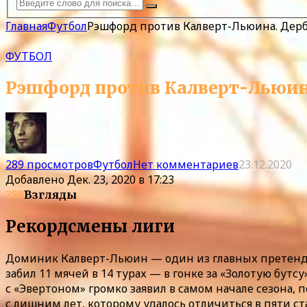
Главная
Футбол
Рэшфорд против Калверт-Льюина. Дерб
ФУТБОЛ
Рэшфорд против Калверт-Льюина
289 просмотров
Футбол
Нет комментариев
23.12.2020
Добавлено
Дек. 23, 2020 в 17:23
289
Взгляды
Рекордсмены лиги
Доминик Калверт-Льюин — один из главных претенде
забил 11 мячей в 14 турах — в гонке за «Золотую бут
с «Эвертоном» громко заявил в самом начале сезона, 
с лишним лет, которому удалось отличиться в пяти 