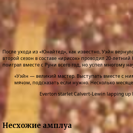
После ухода из «Юнайтед», как известно, Уэйн вернулс
второй сезон в составе «ирисок» проводил 20-летн
поиграл вместе с Руни всего год, но успел многому на
«Уэйн — великий мастер. Выступать вместе с ни
мячом, подсказать если нужно. Несколько месяц
Everton starlet Calvert-Lewin lapping up 
Несхожие амплуа