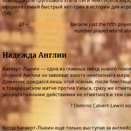
бомбардиром группового этапа Лиги чемпионов наряду
оформив самый быстрый хет-трик в истории для игрок
(5:0).
27 –
@MarcusRashford
became just the fifth playe
number played whilst also 
Надежда Англии
Калверт-Льюин — одна из главных звёзд нового покол
сборной Англии он завоевал золото чемпионата мира,
Доминик дождался лишь этой осенью, после блестящего
в товарищеском матче против Уэльса, сразу же отмет
результативными действиями не отметился и тем самы
? Dominic Calvert-Lewin sc
Когда Калверт-Льюин ещё только выступал за английс