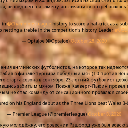
 с Неймаром и Холандом, записав на свой счёт 6 голов
а, вышедшего на замену: англичанину потребовалось 2
r in
@ChampionsLeague
history to score a hat-trick as a su
netting a treble in the competition’s history. Leader.
#UCL
— OptaJoe (@OptaJoe)
October 28, 2020
ения английских футболистов, на которое так надеются
 забив в финале турнира победный мяч (1:0 против Ве
 старта сезона в сентябре. 23-летний футболист дебют
ившись забитым мячом. Позже Калверт-Льюин провёл тр
м не спас команду от сенсационного провала: в своей
ored on his England debut as the Three Lions beat Wales 3
— Premier League (@premierleague)
October 8, 2020
кую молодёжку, его ровесник Рэшфорд уже был вовсю з