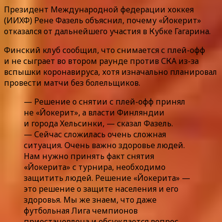
Президент Международной федерации хоккея
(ИИХФ) Рене Фазель объяснил, почему «Йокерит»
отказался от дальнейшего участия в Кубке Гагарина.
Финский клуб сообщил, что снимается с плей-офф
и не сыграет во втором раунде против СКА из-за
вспышки коронавируса, хотя изначально планировал
провести матчи без болельщиков.
— Решение о снятии с плей-офф принял
не «Йокерит», а власти Финляндии
и города Хельсинки, — сказал Фазель.
— Сейчас сложилась очень сложная
ситуация. Очень важно здоровье людей.
Нам нужно принять факт снятия
«Йокерита» с турнира, необходимо
защитить людей. Решение «Йокерита» —
это решение о защите населения и его
здоровья. Мы же знаем, что даже
футбольная Лига чемпионов
приостановлена и обсуждается вопрос