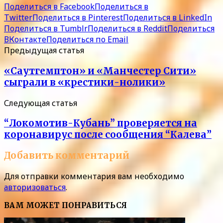
Поделиться в Facebook
Поделиться в
Twitter
Поделиться в Pinterest
Поделиться в LinkedIn
Поделиться в Tumblr
Поделиться в Reddit
Поделиться
ВКонтакте
Поделиться по Email
Предыдущая статья
«Саутгемптон» и «Манчестер Сити»
сыграли в «крестики-нолики»
Следующая статья
“Локомотив-Кубань” проверяется на
коронавирус после сообщения “Калева”
Добавить комментарий
Для отправки комментария вам необходимо
авторизоваться
.
ВАМ МОЖЕТ ПОНРАВИТЬСЯ