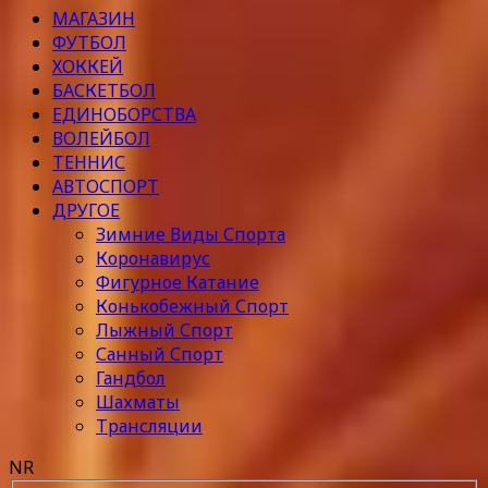
МАГАЗИН
ФУТБОЛ
ХОККЕЙ
БАСКЕТБОЛ
ЕДИНОБОРСТВА
ВОЛЕЙБОЛ
ТЕННИС
АВТОСПОРТ
ДРУГОЕ
Зимние Виды Спорта
Коронавирус
Фигурное Катание
Конькобежный Спорт
Лыжный Спорт
Санный Спорт
Гандбол
Шахматы
Трансляции
NR