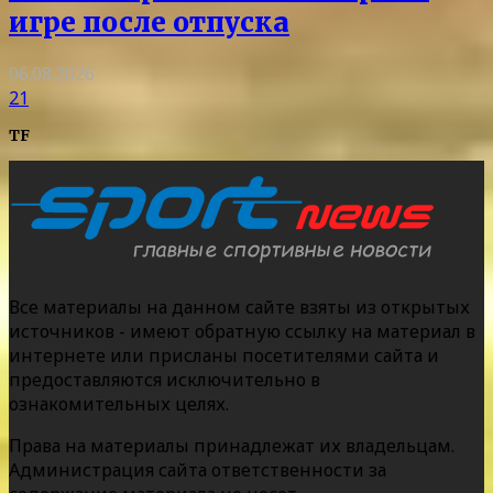
игре после отпуска
06.08.2026
21
TF
Все материалы на данном сайте взяты из открытых
источников - имеют обратную ссылку на материал в
интернете или присланы посетителями сайта и
предоставляются исключительно в
ознакомительных целях.
Права на материалы принадлежат их владельцам.
Администрация сайта ответственности за