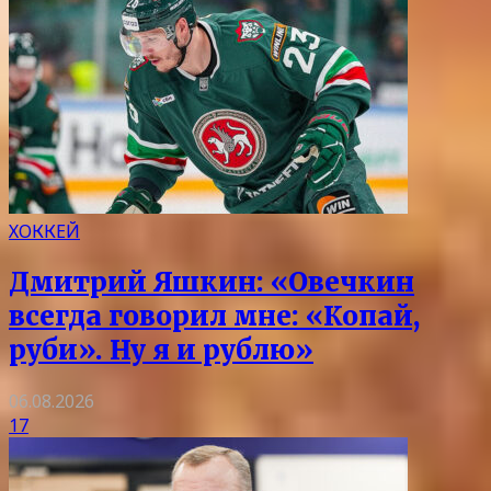
ХОККЕЙ
Дмитрий Яшкин: «Овечкин
всегда говорил мне: «Копай,
руби». Ну я и рублю»
06.08.2026
17