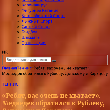
Коронавирус
Фигурное Катание
Конькобежный Спорт
Лыжный Спорт
Санный Спорт
Гандбол
Шахматы
Трансляции
NR
Главная
Теннис
«Ребят, вас очень не хватает».
Медведев обратился к Рублеву, Донскому и Карацеву
ТЕННИС
«Ребят, вас очень не хватает».
Медведев обратился к Рублеву,