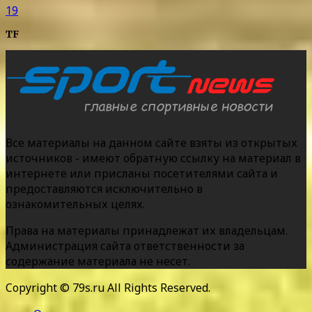
19
TF
Все материалы на данном сайте взяты из открытых
источников - имеют обратную ссылку на материал в
интернете или присланы посетителями сайта и
предоставляются исключительно в
ознакомительных целях.
Права на материалы принадлежат их владельцам.
Администрация сайта ответственности за
содержание материала не несет.
Copyright © 79s.ru All Rights Reserved.