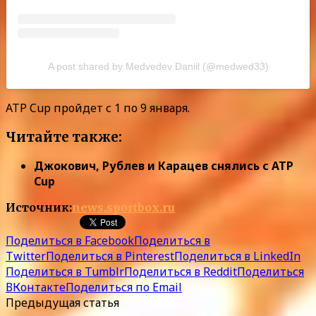
A post shared by Medvedev Daniil (@medwed33)
ATP Cup пройдет с 1 по 9 января.
Читайте также:
Джокович, Рублев и Карацев снялись с ATP
Cup
Источник:
news.sportbox.ru
Поделиться в Facebook
Поделиться в
Twitter
Поделиться в Pinterest
Поделиться в LinkedIn
Поделиться в Tumblr
Поделиться в Reddit
Поделиться
ВКонтакте
Поделиться по Email
Предыдущая статья