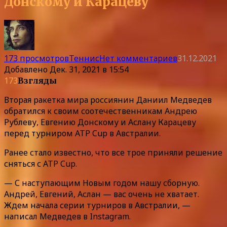
Донскому и Карацеву
173 просмотров
Теннис
Нет комментариев
31.12.2021
Добавлено
Дек. 31, 2021 в 15:54
173
Взгляды
Вторая ракетка мира россиянин Даниил Медведев
обратился к своим соотечественникам Андрею
Рублеву, Евгению Донскому и Аслану Карацеву
перед турниром ATP Cup в Австралии.
Ранее стало известно, что все трое приняли решение
сняться с ATP Cup.
— С наступающим Новым годом нашу сборную.
Андрей, Евгений, Аслан — вас очень не хватает.
Ждем начала серии турниров в Австралии, —
написал Медведев в Instagram.