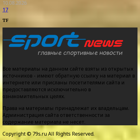
10.08.2026
17
TF
Все материалы на данном сайте взяты из открытых
источников - имеют обратную ссылку на материал в
интернете или присланы посетителями сайта и
предоставляются исключительно в
ознакомительных целях.
Права на материалы принадлежат их владельцам.
Администрация сайта ответственности за
содержание материала не несет.
Copyright © 79s.ru All Rights Reserved.