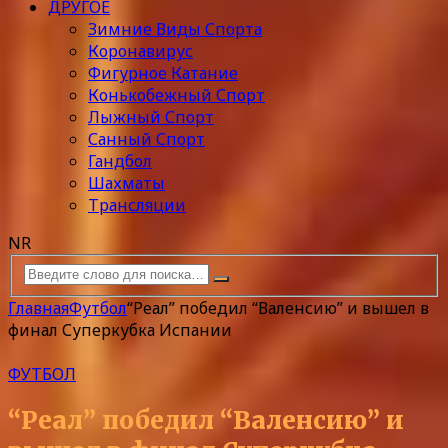
ДРУГОЕ
Зимние Виды Спорта
Коронавирус
Фигурное Катание
Конькобежный Спорт
Лыжный Спорт
Санный Спорт
Гандбол
Шахматы
Трансляции
NR
Главная
Футбол
“Реал” победил “Валенсию” и вышел в
финал Суперкубка Испании
ФУТБОЛ
“Реал” победил “Валенсию” и