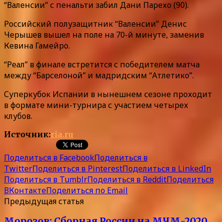
“Валенсии” с пенальти забил Дани Парехо (90).
Российский полузащитник “Валенсии” Денис
Черышев вышел на поле на 70-й минуте, заменив
Кевина Гамейро.
“Реал” в финале встретится с победителем матча
между “Барселоной” и мадридским “Атлетико”.
Суперкубок Испании в нынешнем сезоне проходит
в формате мини-турнира с участием четырех
клубов.
Источник:
ria.ru
Поделиться в Facebook
Поделиться в
Twitter
Поделиться в Pinterest
Поделиться в LinkedIn
Поделиться в Tumblr
Поделиться в Reddit
Поделиться
ВКонтакте
Поделиться по Email
Предыдущая статья
Морозов: Сборная России на МЧМ-2020