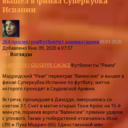
вышел в финал Суперкубка
Испании
264 просмотров
Футбол
Нет комментариев
09.01.2020
Добавлено
Янв. 09, 2020 в 07:37
264
Взгляды
© AFP 2019 / GIUSEPPE CACACE
Футболисты “Реала”
Мадридский “Реал” переиграл “Валенсию” и вышел в
финал Суперкубка Испании по футболу, матчи
которого проходят в Саудовской Аравии.
Встреча, прошедшая в Джидде, завершилась со
счетом 3:1. Счет в матче открыл Тони Кроос на 15-й
минуте, поразив ворота “Валенсии” прямым ударом
с углового. Также у победителей отличились Иско
(39) и Лука Модрич (65). Единственный мяч