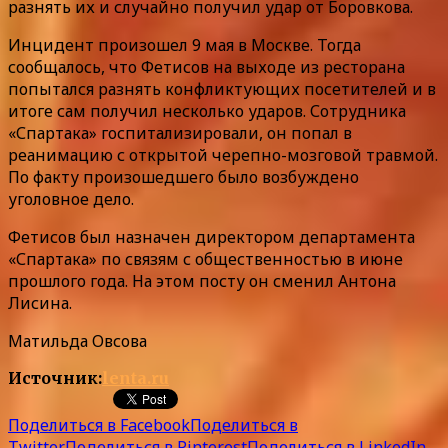
разнять их и случайно получил удар от Боровкова.
Инцидент произошел 9 мая в Москве. Тогда
сообщалось, что Фетисов на выходе из ресторана
попытался разнять конфликтующих посетителей и в
итоге сам получил несколько ударов. Сотрудника
«Спартака» госпитализировали, он попал в
реанимацию с открытой черепно-мозговой травмой.
По факту произошедшего было возбуждено
уголовное дело.
Фетисов был назначен директором департамента
«Спартака» по связям с общественностью в июне
прошлого года. На этом посту он сменил Антона
Лисина.
Матильда Овсова
Источник:
lenta.ru
Поделиться в Facebook
Поделиться в
Twitter
Поделиться в Pinterest
Поделиться в LinkedIn