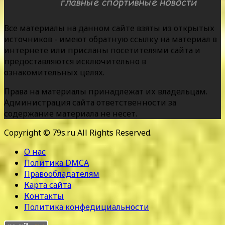
Все материалы на данном сайте взяты из открытых
источников - имеют обратную ссылку на материал в
интернете или присланы посетителями сайта и
предоставляются исключительно в
ознакомительных целях.
Права на материалы принадлежат их владельцам.
Администрация сайта ответственности за
содержание материала не несет.
Copyright © 79s.ru All Rights Reserved.
О нас
Политика DMCA
Правообладателям
Карта сайта
Контакты
Политика конфедициальности