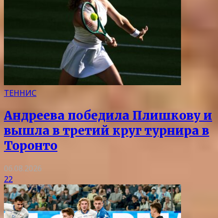
ТЕННИС
Андреева победила Плишкову и
вышла в третий круг турнира в
Торонто
06.08.2026
22