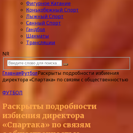
Фигурное Катание
Конькобежный Спорт
Лыжный Спорт
Санный Спорт
Гандбол
Шахматы
Трансляции
NR
Главная
Футбол
Раскрыты подробности избиения
директора «Спартака» по связям с общественностью
ФУТБОЛ
Раскрыты подробности
избиения директора
«Спартака» по связям