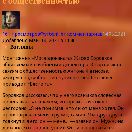
с общественностью
161 просмотров
Футбол
Нет комментариев
14.05.2021
Добавлено
Май. 14, 2021 в 11:46
161
Взгляды
Монтажник «Мосводоканала» Жафяр Боровков,
обвиняемый в избиении директора «Спартака» по
связям с общественностью Антона Фетисова,
раскрыл подробности случившегося. Его слова
приводит «Вести.ru»
Боровков рассказал, что у него возникла словесная
перепалка с человеком, который стоял около
ресторана. «Я не понимал, что он от меня хотел. Он
провоцировал меня, грубил, хамил. Мы друг друга
толкнули: я его, он — меня», — заявил он. Мужчина
добавил, что подошедший Фетисов попытался