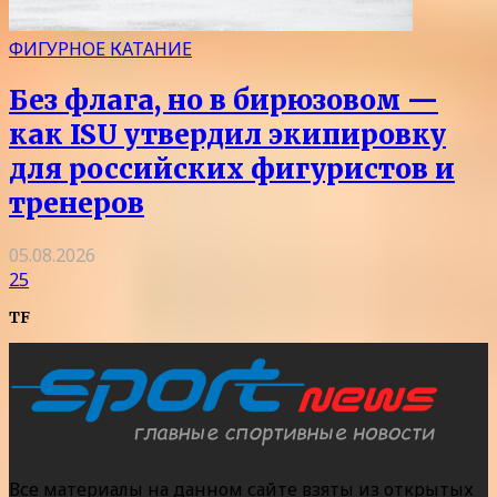
ФИГУРНОЕ КАТАНИЕ
Без флага, но в бирюзовом —
как ISU утвердил экипировку
для российских фигуристов и
тренеров
05.08.2026
25
TF
Все материалы на данном сайте взяты из открытых