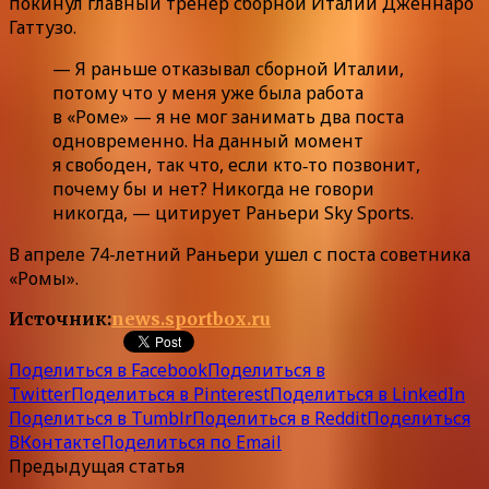
покинул главный тренер сборной Италии Дженнаро
Гаттузо.
— Я раньше отказывал сборной Италии,
потому что у меня уже была работа
в «Роме» — я не мог занимать два поста
одновременно. На данный момент
я свободен, так что, если кто‑то позвонит,
почему бы и нет? Никогда не говори
никогда, — цитирует Раньери Sky Sports.
В апреле 74-летний Раньери ушел с поста советника
«Ромы».
Источник:
news.sportbox.ru
Поделиться в Facebook
Поделиться в
Twitter
Поделиться в Pinterest
Поделиться в LinkedIn
Поделиться в Tumblr
Поделиться в Reddit
Поделиться
ВКонтакте
Поделиться по Email
Предыдущая статья