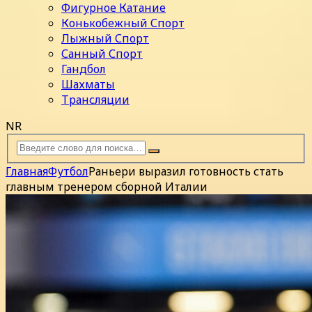
Фигурное Катание
Конькобежный Спорт
Лыжный Спорт
Санный Спорт
Гандбол
Шахматы
Трансляции
NR
Главная
Футбол
Раньери выразил готовность стать
главным тренером сборной Италии