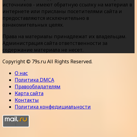
источников - имеют обратную ссылку на материал в
интернете или присланы посетителями сайта и
предоставляются исключительно в
ознакомительных целях.
Права на материалы принадлежат их владельцам.
Администрация сайта ответственности за
содержание материала не несет.
Copyright © 79s.ru All Rights Reserved.
О нас
Политика DMCA
Правообладателям
Карта сайта
Контакты
Политика конфедициальности