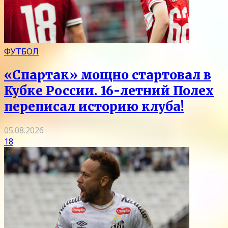
ФУТБОЛ
«Спартак» мощно стартовал в
Кубке России. 16-летний Полех
переписал историю клуба!
05.08.2026
18