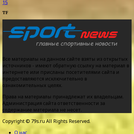
15
TF
Все материалы на данном сайте взяты из открытых
источников - имеют обратную ссылку на материал в
интернете или присланы посетителями сайта и
предоставляются исключительно в
ознакомительных целях.
Права на материалы принадлежат их владельцам.
Администрация сайта ответственности за
содержание материала не несет.
Copyright © 79s.ru All Rights Reserved.
О нас