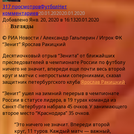
317 просмотров
Футбол
Нет
комментариев
20.01.2020
20.01.2020
Добавлено
Янв. 20, 2020 в 16:13
20.01.2020
317
Взгляды
© РИА Новости / Александр Гальперин / Игрок ФК
“Зенит” Ярослав Ракицкий
Десятиочковый отрыв “Зенита” от ближайших
преследователей в чемпионате России по футболу
ничего не значит, впереди еще почти весь второй
круг и матчи с непростыми соперниками, сказал
защитник петербургского клуба
Ярослав Ракицкий
.
“Зенит” ушел на зимний перерыв в чемпионате
России в статусе лидера, в 19 турах команда из
Санкт-Петербурга набрала 45 очков. У занимающего
второе место “Краснодара” 35 очков.
“Это ничего не значит. Впереди второй
круг, 11 туров. Каждый матч — важный,