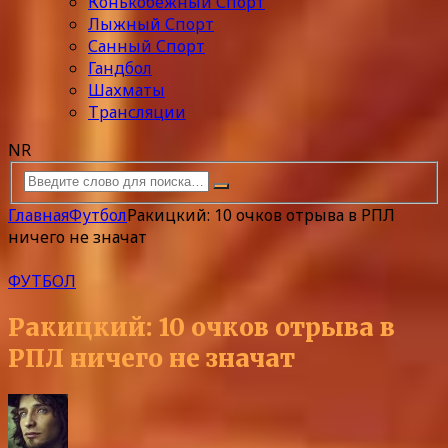
Конькобежный Спорт
Лыжный Спорт
Санный Спорт
Гандбол
Шахматы
Трансляции
NR
Главная
Футбол
Ракицкий: 10 очков отрыва в РПЛ
ничего не значат
ФУТБОЛ
Ракицкий: 10 очков отрыва в
РПЛ ничего не значат