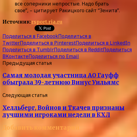
все соперники непростые. Надо брать
свое”, – цитирует Ракицкого сайт “Зенита”.
Источник:
rsport.ria.ru
Поделиться в Facebook
Поделиться в
Twitter
Поделиться в Pinterest
Поделиться в LinkedIn
Поделиться в Tumblr
Поделиться в Reddit
Поделиться
ВКонтакте
Поделиться по Email
Предыдущая статья
Самая молодая участница AO Гауфф
обыграла 39-летнюю Винус Уильямс
Следующая статья
Хелльберг, Войнов и Ткачев признаны
лучшими игроками недели в КХЛ
Добавить комментарий