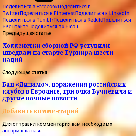
Поделиться в Facebook
Поделиться в
Twitter
Поделиться в Pinterest
Поделиться в LinkedIn
Поделиться в Tumblr
Поделиться в Reddit
Поделиться
ВКонтакте
Поделиться по Email
Предыдущая статья
Хоккеистки сборной РФ уступили
шведкам на старте Турнира шести
наций
Следующая статья
Бан «Динамо», поражения российских
клубов в Евролиге, три очка Бучневича и
другие ночные новости
Добавить комментарий
Для отправки комментария вам необходимо
авторизоваться
.