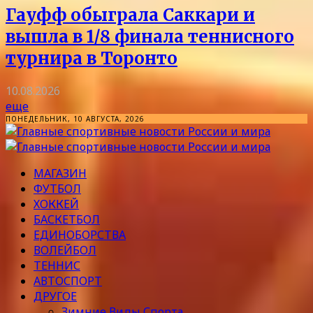
Гауфф обыграла Саккари и
вышла в 1/8 финала теннисного
турнира в Торонто
10.08.2026
еще
ПОНЕДЕЛЬНИК, 10 АВГУСТА, 2026
МАГАЗИН
ФУТБОЛ
ХОККЕЙ
БАСКЕТБОЛ
ЕДИНОБОРСТВА
ВОЛЕЙБОЛ
ТЕННИС
АВТОСПОРТ
ДРУГОЕ
Зимние Виды Спорта