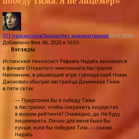
победу Тима. Я не лицемер»
311 просмотров
Теннис
Нет комментариев
06.02.2020
Добавлено
Фев. 06, 2020 в 10:53
311
Взгляды
Испанский теннисист Рафаэль Надаль высказался
о финале Открытого чемпионата Австралии.
Напомним, в решающей игре турнира серб Новак
Джокович обыграл австрийца Доминика Тима
в пяти сетах.
— Предпочел бы я победу Тима
в Австралии, чтобы сохранить лидерство
в миром рейтинге? Очевидно, да. Не буду
лицемерить. Лично для меня было бы
лучше, если бы победил Тим, — сказал
Надаль.