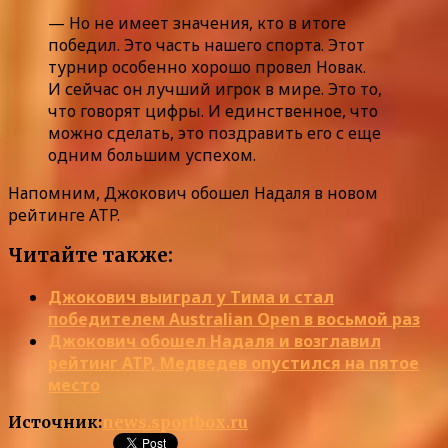
— Но не имеет значения, кто в итоге
победил. Это часть нашего спорта. Этот
турнир особенно хорошо провел Новак.
И сейчас он лучший игрок в мире. Это то,
что говорят цифры. И единственное, что
можно сделать, это поздравить его с еще
одним большим успехом.
Напомним, Джокович обошел Надаля в новом
рейтинге ATP.
Читайте также:
Джокович выиграл у Тима и стал
победителем Australian Open в восьмой раз
Джокович обошел Надаля и возглавил
рейтинг ATP, Медведев опустился на пятое
место
Источник:
news.sportbox.ru