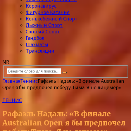
Коронавирус
Фигурное Катание
Конькобежный Спорт
Лыжный Спорт
Санный Спорт
Гандбол
Шахматы
Трансляции
NR
Главная
Теннис
Рафаэль Надаль: «В финале Australian
Open я бы предпочел победу Тима. Я не лицемер»
ТЕННИС
Рафаэль Надаль: «В финале
Australian Open я бы предпочел