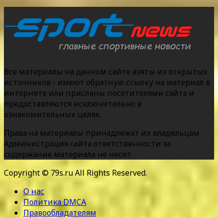
Все материалы на данном сайте взяты из открытых
источников - имеют обратную ссылку на материал в
интернете или присланы посетителями сайта и
предоставляются исключительно в
ознакомительных целях.
Права на материалы принадлежат их владельцам.
Администрация сайта ответственности за
содержание материала не несет.
Copyright © 79s.ru All Rights Reserved.
О нас
Политика DMCA
Правообладателям