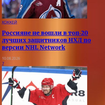
ХОККЕЙ
Россияне не вошли в топ‑20
лучших защитников НХЛ по
версии NHL Network
10.08.2026
7