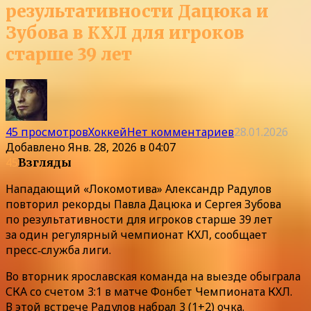
результативности Дацюка и
Зубова в КХЛ для игроков
старше 39 лет
45 просмотров
Хоккей
Нет комментариев
28.01.2026
Добавлено
Янв. 28, 2026 в 04:07
45
Взгляды
Нападающий «Локомотива» Александр Радулов
повторил рекорды Павла Дацюка и Сергея Зубова
по результативности для игроков старше 39 лет
за один регулярный чемпионат КХЛ, сообщает
пресс‑служба лиги.
Во вторник ярославская команда на выезде обыграла
СКА со счетом 3:1 в матче Фонбет Чемпионата КХЛ.
В этой встрече Радулов набрал 3 (1+2) очка.