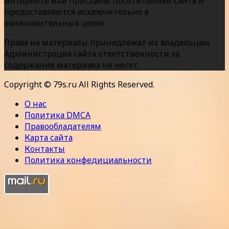
интернете или присланы посетителями сайта и
предоставляются исключительно в
ознакомительных целях.
Права на материалы принадлежат их владельцам.
Администрация сайта ответственности за
содержание материала не несет.
Copyright © 79s.ru All Rights Reserved.
О нас
Политика DMCA
Правообладателям
Карта сайта
Контакты
Политика конфедициальности