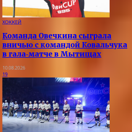
ХОККЕЙ
Команда Овечкина сыграла
вничью с командой Ковальчука
в гала‑матче в Мытищах
10.08.2026
19