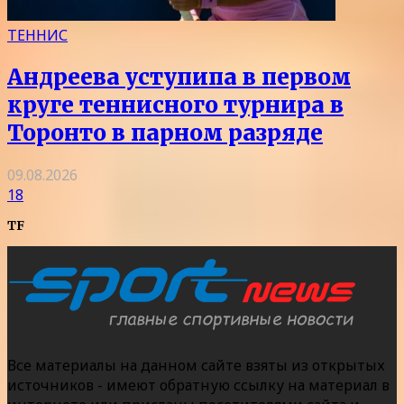
ТЕННИС
Андреева уступипа в первом
круге теннисного турнира в
Торонто в парном разряде
09.08.2026
18
TF
Все материалы на данном сайте взяты из открытых
источников - имеют обратную ссылку на материал в