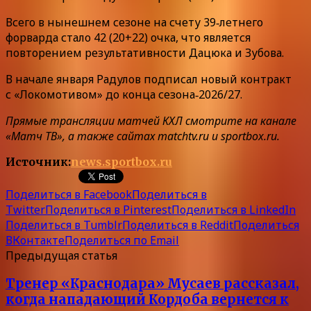
Всего в нынешнем сезоне на счету 39‑летнего
форварда стало 42 (20+22) очка, что является
повторением результативности Дацюка и Зубова.
В начале января Радулов подписал новый контракт
с «Локомотивом» до конца сезона‑2026/27.
Прямые трансляции матчей КХЛ смотрите на канале
«Матч ТВ», а также сайтах matchtv.ru и sportbox.ru.
Источник:
news.sportbox.ru
Поделиться в Facebook
Поделиться в
Twitter
Поделиться в Pinterest
Поделиться в LinkedIn
Поделиться в Tumblr
Поделиться в Reddit
Поделиться
ВКонтакте
Поделиться по Email
Предыдущая статья
Тренер «Краснодара» Мусаев рассказал,
когда нападающий Кордоба вернется к