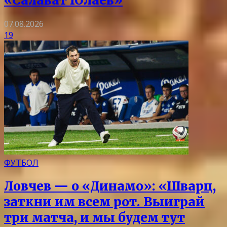
«Салават Юлаев»
07.08.2026
19
ФУТБОЛ
Ловчев — о «Динамо»: «Шварц,
заткни им всем рот. Выиграй
три матча, и мы будем тут