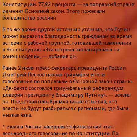
Конституции. 77,92 процента — за поправкиВ стране
изменят Основной закон. Этого пожелали
большинство россиян
В то же время другой источник уточнил, что Путин
может выразить благодарность гражданам во время
встречи с рабочей группой, готовившей изменения
в Конституцию. «Эта встреча запланирована на
конец недели», — добавил он.
Ранее 2 июля пресс-секретарь президента России
Дмитрий Песков назвал триумфом итоги
голосования по поправкам в Основной закон страны.
«Де-факто состоялся триумфальный референдум
доверия президенту Владимиру Путину», — заявил
он. Представитель Кремля также отметил, что
власти не будут разбираться с регионами, где была
низкая явка.
1 июля в России завершился финальный этап
всенародного голосования по Конституции. По