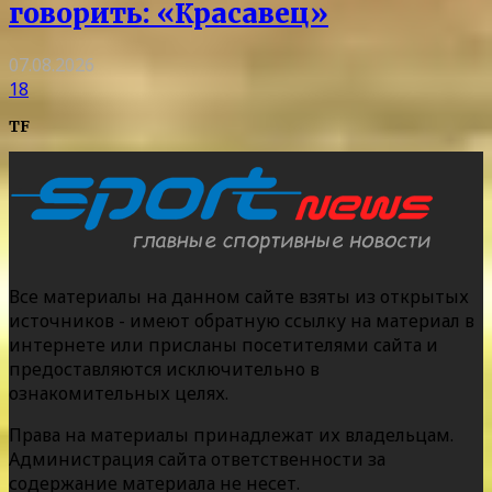
говорить: «Красавец»
07.08.2026
18
TF
Все материалы на данном сайте взяты из открытых
источников - имеют обратную ссылку на материал в
интернете или присланы посетителями сайта и
предоставляются исключительно в
ознакомительных целях.
Права на материалы принадлежат их владельцам.
Администрация сайта ответственности за
содержание материала не несет.