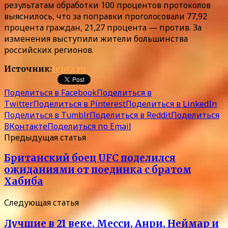
результатам обработки 100 процентов протоколов
выяснилось, что за поправки проголосовали 77,92
процента граждан, 21,27 процента — против. За
изменения выступили жители большинства
российских регионов.
Источник:
lenta.ru
Поделиться в Facebook
Поделиться в
Twitter
Поделиться в Pinterest
Поделиться в LinkedIn
Поделиться в Tumblr
Поделиться в Reddit
Поделиться
ВКонтакте
Поделиться по Email
Предыдущая статья
Британский боец UFC поделился
ожиданиями от поединка с братом
Хабиба
Следующая статья
Лучшие в 21 веке. Месси, Анри, Неймар и