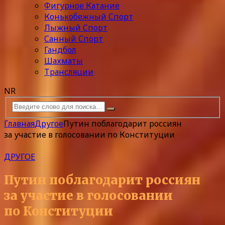
Фигурное Катание
Конькобежный Спорт
Лыжный Спорт
Санный Спорт
Гандбол
Шахматы
Трансляции
NR
Главная
Другое
Путин поблагодарит россиян
за участие в голосовании по Конституции
ДРУГОЕ
Путин поблагодарит россиян
за участие в голосовании
по Конституции