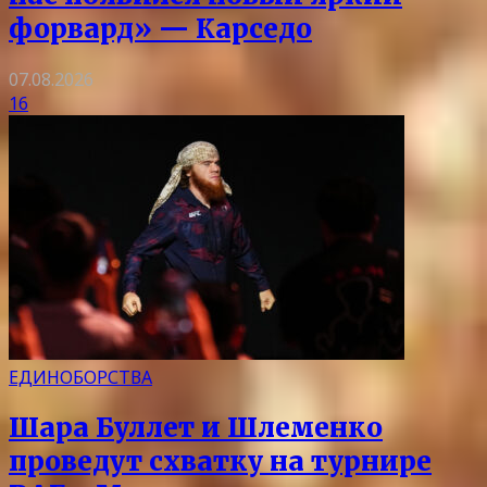
форвард» — Карседо
07.08.2026
16
ЕДИНОБОРСТВА
Шара Буллет и Шлеменко
проведут схватку на турнире