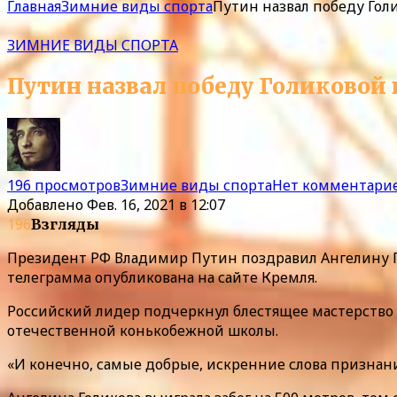
Главная
Зимние виды спорта
Путин назвал победу Го
ЗИМНИЕ ВИДЫ СПОРТА
Путин назвал победу Голиково
196 просмотров
Зимние виды спорта
Нет комментари
Добавлено
Фев. 16, 2021 в 12:07
196
Взгляды
Президент РФ Владимир Путин поздравил Ангелину Г
телеграмма опубликована на сайте Кремля.
Российский лидер подчеркнул блестящее мастерство
отечественной конькобежной школы.
«И конечно, самые добрые, искренние слова признания