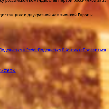
ку российской команды, став первой россиянкой за 25
 дистанциях и двукратной чемпионкой Европы.
Поделиться в Reddit
Поделиться ВКонтакте
Поделиться
5 лет»