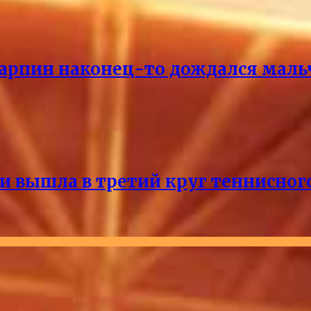
Карпин наконец-то дождался маль
и вышла в третий круг теннисног