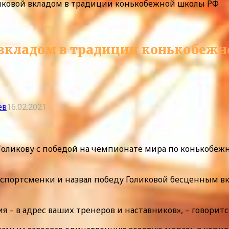
ликовой вкладом в традиции конькобежной школы РФ
й вкладом в традиции конькобеж
ев
16.02.2021
оликову с победой на чемпионате мира по конькобежн
 спортсменки и назвал победу Голиковой бесценным в
 – в адрес ваших тренеров и наставников», – говоритс