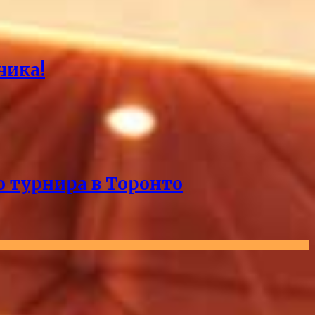
чика!
о турнира в Торонто