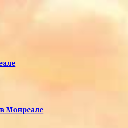
еале
 в Монреале