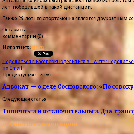
Ангелина Голикова выиграла забег на 500 метров, те
лет, победившей в такой дистанции.
Также 29-летняя спортсменка является двукратным 
Оставить
комментарий (0)
Источник:
aif.ru
Поделиться в Facebook
Поделиться в Twitter
Поделиться
по Email
Предыдущая статья
Адвокат — о деле Сосновского: «По совок
Следующая статья
Типичный и исключительный. Два трансф
Добавить комментарий