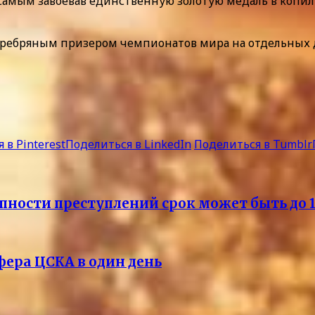
м самым завоевав единственную золотую медаль в копил
серебряным призером чемпионатов мира на отдельных
 в Pinterest
Поделиться в LinkedIn
Поделиться в Tumblr
упности преступлений срок может быть до 1
ера ЦСКА в один день