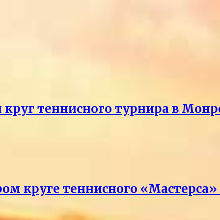
й круг теннисного турнира в Монр
ром круге теннисного «Мастерса»