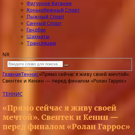
Фигурное Катание
Конькобежный Спорт
Лыжный Спорт
Санный Спорт
Гандбол
Шахматы
Трансляции
NR
Главная
Теннис
«Прямо сейчас я живу своей мечтой».
Свентек и Кенин — перед финалом «Ролан Гаррос»
ТЕННИС
«Прямо сейчас я живу своей
мечтой». Свентек и Кенин —
перед финалом «Ролан Гаррос»