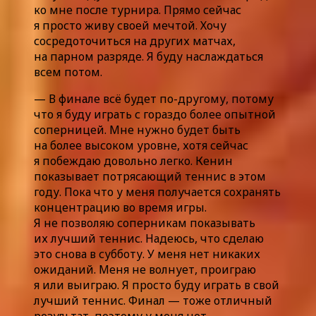
ко мне после турнира. Прямо сейчас
я просто живу своей мечтой. Хочу
сосредоточиться на других матчах,
на парном разряде. Я буду наслаждаться
всем потом.
— В финале всё будет по-другому, потому
что я буду играть с гораздо более опытной
соперницей. Мне нужно будет быть
на более высоком уровне, хотя сейчас
я побеждаю довольно легко. Кенин
показывает потрясающий теннис в этом
году. Пока что у меня получается сохранять
концентрацию во время игры.
Я не позволяю соперникам показывать
их лучший теннис. Надеюсь, что сделаю
это снова в субботу. У меня нет никаких
ожиданий. Меня не волнует, проиграю
я или выиграю. Я просто буду играть в свой
лучший теннис. Финал — тоже отличный
результат, поэтому у меня нет