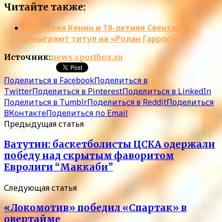
Читайте также:
21-летняя Кенин и 19-летняя Свентек
разыграют титул на «Ролан Гаррос»
Источник:
news.sportbox.ru
Поделиться в Facebook
Поделиться в
Twitter
Поделиться в Pinterest
Поделиться в LinkedIn
Поделиться в Tumblr
Поделиться в Reddit
Поделиться
ВКонтакте
Поделиться по Email
Предыдущая статья
Ватутин: баскетболисты ЦСКА одержали
победу над скрытым фаворитом
Евролиги “Маккаби”
Следующая статья
«Локомотив» победил «Спартак» в
овертайме