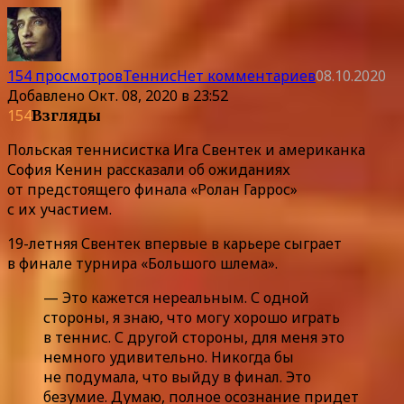
154 просмотров
Теннис
Нет комментариев
08.10.2020
Добавлено
Окт. 08, 2020 в 23:52
154
Взгляды
Польская теннисистка Ига Свентек и американка
София Кенин рассказали об ожиданиях
от предстоящего финала «Ролан Гаррос»
с их участием.
19-летняя Свентек впервые в карьере сыграет
в финале турнира «Большого шлема».
— Это кажется нереальным. С одной
стороны, я знаю, что могу хорошо играть
в теннис. С другой стороны, для меня это
немного удивительно. Никогда бы
не подумала, что выйду в финал. Это
безумие. Думаю, полное осознание придет