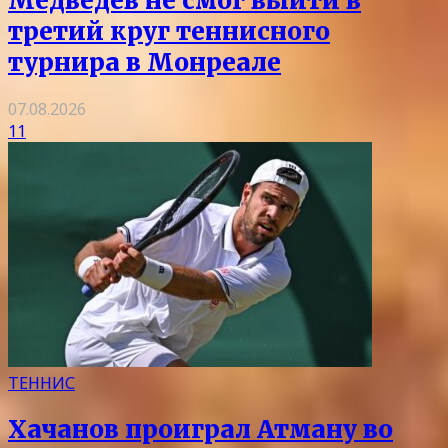
Медведев не смог выйти в
третий круг теннисного
турнира в Монреале
07.08.2026
11
ТЕННИС
Хачанов проиграл Атману во