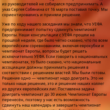
из руководителей не собирался предпринимать. А
указ Сергея Собянина от 16 марта поставил точку. Мы
сориентировались и приняли решение.
Уже по ходу нашего заседания мы знали, что УЕФА
предпринимает попытку сдвинуть чемпионат
Европы. Наши консультации с УЕФА прошли на
прошлой неделе, где было чётко сказано, что по всем
европейским соревнованиям, включая еврокубки и
чемпионат Европы, вопросы будет решать
исключительно УЕФА. Если говорить о национальных
чемпионатах, то было сказано, что национальные
ассоциации должны принимать решения в
соответствии с решением властей. Мы были готовы.
Решение одно — чемпионат надо доиграть. Это не
только наше решение, это и решение наших коллег
из других европейских лиг. Поставлена задача
доиграть чемпионат до 30 июня. Чемпионат Европы
перенесён, поэтому у нас есть возможность
сдвинуть наш календарь и завершить чемпионат