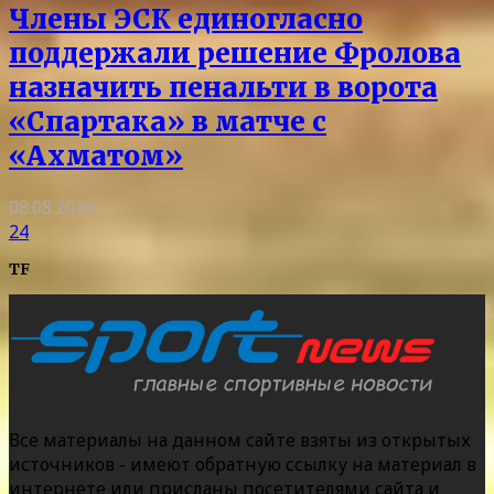
Члены ЭСК единогласно
поддержали решение Фролова
назначить пенальти в ворота
«Спартака» в матче с
«Ахматом»
08.08.2026
24
TF
Все материалы на данном сайте взяты из открытых
источников - имеют обратную ссылку на материал в
интернете или присланы посетителями сайта и