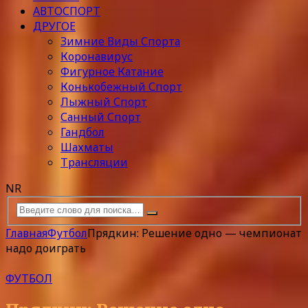
АВТОСПОРТ
ДРУГОЕ
Зимние Виды Спорта
Коронавирус
Фигурное Катание
Конькобежный Спорт
Лыжный Спорт
Санный Спорт
Гандбол
Шахматы
Трансляции
NR
Главная
Футбол
Прядкин: Решение одно — чемпионат
надо доиграть
ФУТБОЛ