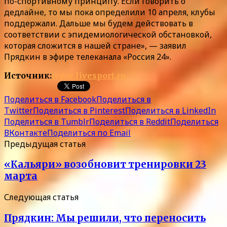
по-спортивному принципу. Если говорить о
дедлайне, то мы пока определили 10 апреля, клубы
поддержали. Дальше мы будем действовать в
соответствии с эпидемиологической обстановкой,
которая сложится в нашей стране», — заявил
Прядкин в эфире телеканала «Россия 24».
Источник:
www.livesport.ru
Поделиться в Facebook
Поделиться в
Twitter
Поделиться в Pinterest
Поделиться в LinkedIn
Поделиться в Tumblr
Поделиться в Reddit
Поделиться
ВКонтакте
Поделиться по Email
Предыдущая статья
«Кальяри» возобновит тренировки 23
марта
Следующая статья
Прядкин: Мы решили, что переносить