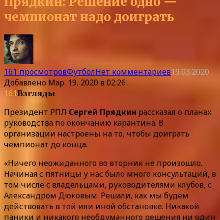
Прядкин: Решение одно —
чемпионат надо доиграть
161 просмотров
Футбол
Нет комментариев
19.03.2020
Добавлено
Мар. 19, 2020 в 02:26
161
Взгляды
Президент РПЛ
Сергей Прядкин
рассказал о планах
руководства по окончанию карантина. В
организации настроены на то, чтобы доиграть
чемпионат до конца.
«Ничего неожиданного во вторник не произошло.
Начиная с пятницы у нас было много консультаций, в
том числе с владельцами, руководителями клубов, с
Александром Дюковым. Решали, как мы будем
действовать в той или иной обстановке. Никакой
паники и никакого необдуманного решения ни один