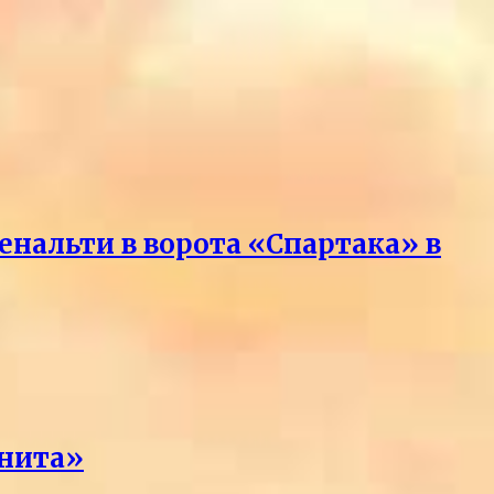
нальти в ворота «Спартака» в
енита»