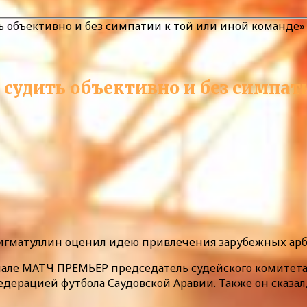
ь объективно и без симпатии к той или иной команде
 судить объективно и без симпат
Нигматуллин оценил идею привлечения зарубежных арб
анале МАТЧ ПРЕМЬЕР председатель судейского комитет
Федерацией футбола Саудовской Аравии. Также он сказ