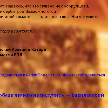
т. Надеюсь, что это связано не с коррупцией,
их арбитров. Возможно, стоит
или иной команде, — приводит слова Нигматуллина
.ru и sportbox.ru.
вской Аравии и Катара
 матчи РПЛ
Поделиться в Reddit
Поделиться ВКонтакте
Поделиться
обеде ничего не получит» — Василевский