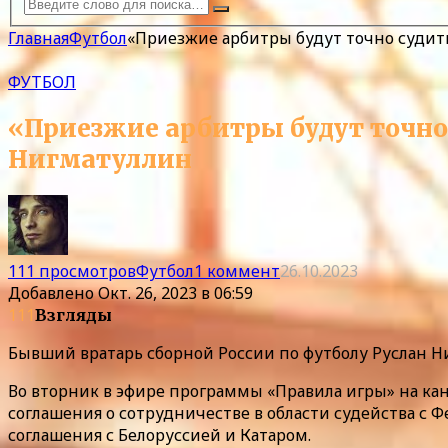
Главная
Футбол
«Приезжие арбитры будут точно судит
ФУТБОЛ
«Приезжие арбитры будут точно
Нигматуллин
111 просмотров
Футбол
1 коммент
26.10.2023
Добавлено
Окт. 26, 2023 в 06:59
111
Взгляды
Бывший вратарь сборной России по футболу Руслан 
Во вторник в эфире программы «Правила игры» на к
соглашения о сотрудничестве в области судейства с 
соглашения с Белоруссией и Катаром.