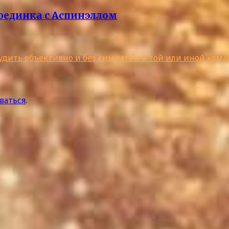
оединка с Аспинэллом
дить объективно и без симпатии к той или иной коман
ваться
.