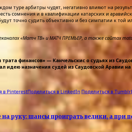
дом туре арбитры чудят, негативно влияют на результа
 есть сомнения и в квалификации катарских и аравийск
удут точно судить объективно и без симпатии к той 
алах «Матч ТВ» и МАТЧ ПРЕМЬЕР, а также сайтах matchtv
 трата финансов» — Канчельскис о судьях из Саудо
л идею назначения судей из Саудовской Аравии на
 в Pinterest
Поделиться в LinkedIn
Поделиться в Tumblr
на руку: шансы проиграть велики, а при п