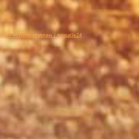
де» — Нигматуллин | bigsalle24