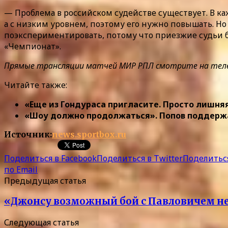
— Проблема в российском судействе существует. В каж
а с низким уровнем, поэтому его нужно повышать. Но
поэкспериментировать, потому что приезжие судьи б
«Чемпионат».
Прямые трансляции матчей МИР РПЛ смотрите на телекан
Читайте также:
«Еще из Гондураса пригласите. Просто лишняя
«Шоу должно продолжаться». Попов поддержа
Источник:
news.sportbox.ru
Поделиться в Facebook
Поделиться в Twitter
Поделиться
по Email
Предыдущая статья
«Джонсу возможный бой с Павловичем не 
Следующая статья