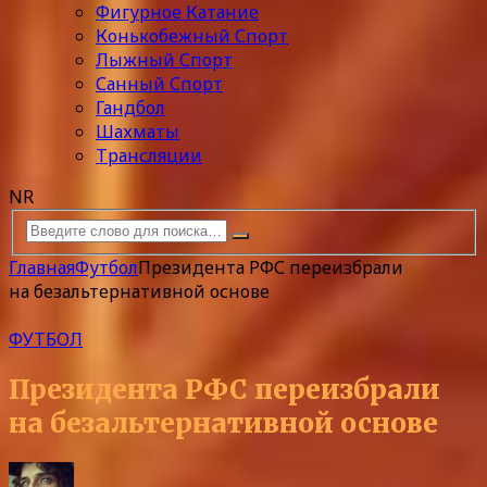
Фигурное Катание
Конькобежный Спорт
Лыжный Спорт
Санный Спорт
Гандбол
Шахматы
Трансляции
NR
Главная
Футбол
Президента РФС переизбрали
на безальтернативной основе
ФУТБОЛ
Президента РФС переизбрали
на безальтернативной основе