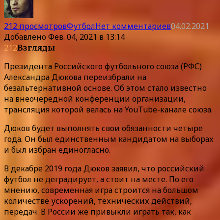
212 просмотров
Футбол
Нет комментариев
04.02.2021
Добавлено
Фев. 04, 2021 в 13:14
212
Взгляды
Президента Российского футбольного союза (РФС)
Александра Дюкова переизбрали на
безальтернативной основе. Об этом стало известно
на внеочередной конференции организации,
трансляция которой велась на YouTube-канале союза.
Дюков будет выполнять свои обязанности четыре
года. Он был единственным кандидатом на выборах
и был избран единогласно.
В декабре 2019 года Дюков заявил, что российский
футбол не деградирует, а стоит на месте. По его
мнению, современная игра строится на большом
количестве ускорений, технических действий,
передач. В России же привыкли играть так, как