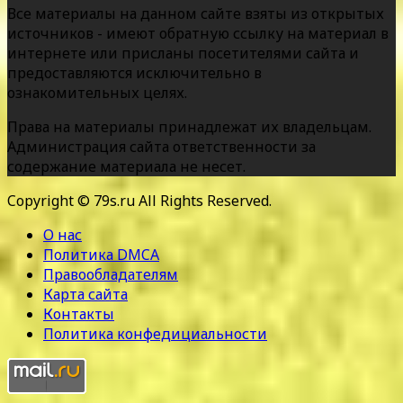
Все материалы на данном сайте взяты из открытых
источников - имеют обратную ссылку на материал в
интернете или присланы посетителями сайта и
предоставляются исключительно в
ознакомительных целях.
Права на материалы принадлежат их владельцам.
Администрация сайта ответственности за
содержание материала не несет.
Copyright © 79s.ru All Rights Reserved.
О нас
Политика DMCA
Правообладателям
Карта сайта
Контакты
Политика конфедициальности