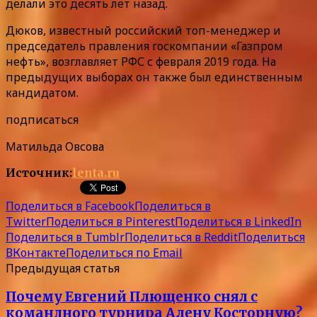
делали это десять лет назад.
Дюков, известный российский топ-менеджер и
председатель правления госкомпании «Газпром
нефть», возглавляет РФС с февраля 2019 года. На
предыдущих выборах он также был единственным
кандидатом.
подписаться
Матильда Овсова
Источник:
lenta.ru
Поделиться в Facebook
Поделиться в
Twitter
Поделиться в Pinterest
Поделиться в LinkedIn
Поделиться в Tumblr
Поделиться в Reddit
Поделиться
ВКонтакте
Поделиться по Email
Предыдущая статья
Почему Евгений Плющенко снял с
командного турнира Алену Косторную?