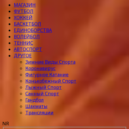
МАГАЗИН
ФУТБОЛ
ХОККЕЙ
БАСКЕТБОЛ
ЕДИНОБОРСТВА
ВОЛЕЙБОЛ
ТЕННИС
АВТОСПОРТ
ДРУГОЕ
Зимние Виды Спорта
Коронавирус
Фигурное Катание
Конькобежный Спорт
Лыжный Спорт
Санный Спорт
Гандбол
Шахматы
Трансляции
NR