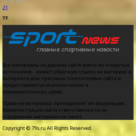
06.08.2026
21
TF
Все материалы на данном сайте взяты из открытых
источников - имеют обратную ссылку на материал в
интернете или присланы посетителями сайта и
предоставляются исключительно в
ознакомительных целях.
Права на материалы принадлежат их владельцам.
Администрация сайта ответственности за
содержание материала не несет.
Copyright © 79s.ru All Rights Reserved.