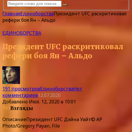
Главная
Единоборства
Президент UFC раскритиковал
рефери боя Ян – Альдо
ЕДИНОБОРСТВА
Президент UFC раскритиковал
рефери боя Ян – Альдо
191 просмотров
Единоборства
Нет
комментариев
12.07.2020
Добавлено
Июл. 12, 2020 в 10:01
191
Взгляды
Описание
Президент UFC Дэйна Уайт© AP
Photo/Gregory Payan, File