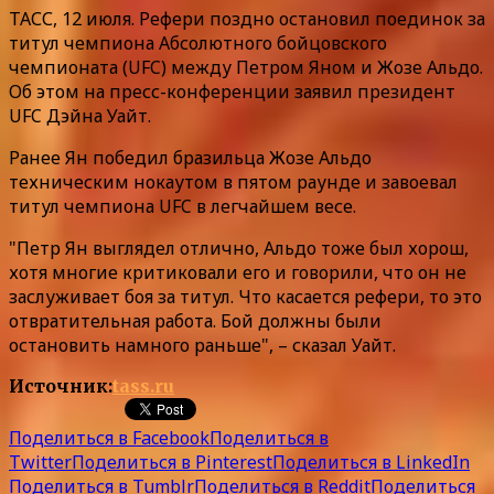
ТАСС, 12 июля. Рефери поздно остановил поединок за
титул чемпиона Абсолютного бойцовского
чемпионата (UFC) между Петром Яном и Жозе Альдо.
Об этом на пресс-конференции заявил президент
UFC Дэйна Уайт.
Ранее Ян победил бразильца Жозе Альдо
техническим нокаутом в пятом раунде и завоевал
титул чемпиона UFC в легчайшем весе.
"Петр Ян выглядел отлично, Альдо тоже был хорош,
хотя многие критиковали его и говорили, что он не
заслуживает боя за титул. Что касается рефери, то это
отвратительная работа. Бой должны были
остановить намного раньше", – сказал Уайт.
Источник:
tass.ru
Поделиться в Facebook
Поделиться в
Twitter
Поделиться в Pinterest
Поделиться в LinkedIn
Поделиться в Tumblr
Поделиться в Reddit
Поделиться