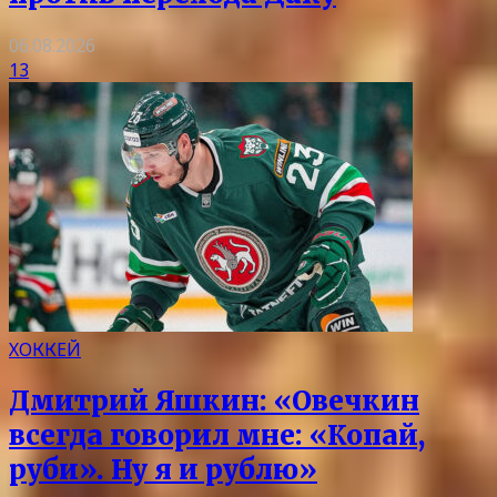
06.08.2026
13
ХОККЕЙ
Дмитрий Яшкин: «Овечкин
всегда говорил мне: «Копай,
руби». Ну я и рублю»