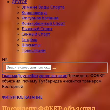
ДРУГОЕ
Зимние Виды Спорта
Коронавирус
Фигурное Катание
Конькобежный Спорт
Лыжный Спорт
Санный Спорт
Гандбол
Шахматы
Трансляции
NR
Главная
Другое
Фигурное катание
Президент ФФККР
объяснил, почему Тутберидзе числится тренером
Косторной
ФИГУРНОЕ КАТАНИЕ
Президент ФФККР объяснил,