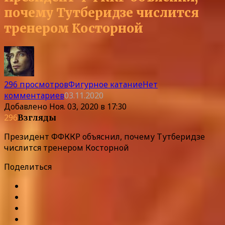
почему Тутберидзе числится
тренером Косторной
296 просмотров
Фигурное катание
Нет
комментариев
03.11.2020
Добавлено
Ноя. 03, 2020 в 17:30
296
Взгляды
Президент ФФККР объяснил, почему Тутберидзе
числится тренером Косторной
Поделиться