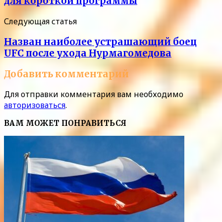
для короткой программы
Следующая статья
Назван наиболее устрашающий боец
UFC после ухода Нурмагомедова
Добавить комментарий
Для отправки комментария вам необходимо
авторизоваться
.
ВАМ МОЖЕТ ПОНРАВИТЬСЯ