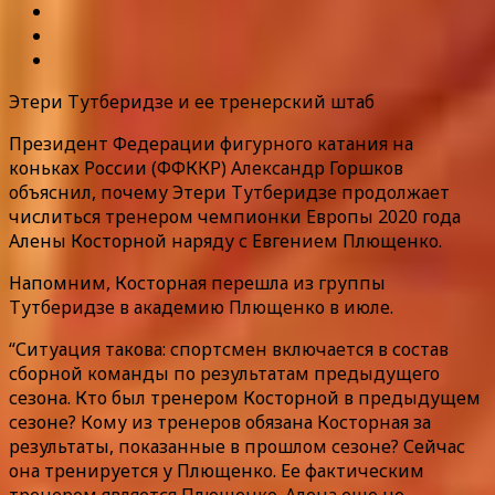
Этери Тутберидзе и ее тренерский штаб
Президент Федерации фигурного катания на
коньках России (ФФККР) Александр Горшков
объяснил, почему Этери Тутберидзе продолжает
числиться тренером чемпионки Европы 2020 года
Алены Косторной наряду с Евгением Плющенко.
Напомним, Косторная перешла из группы
Тутберидзе в академию Плющенко в июле.
“Ситуация такова: спортсмен включается в состав
сборной команды по результатам предыдущего
сезона. Кто был тренером Косторной в предыдущем
сезоне? Кому из тренеров обязана Косторная за
результаты, показанные в прошлом сезоне? Сейчас
она тренируется у Плющенко. Ее фактическим
тренером является Плющенко. Алена еще не