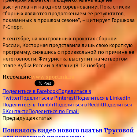
выступила ни на одном соревновании. Пока списки
сборных являются продолжением ее результатов,
показанных в прошлом сезоне”, – цитирует Горшкова
Р-Спорт.
В сентябре, на контрольных прокатах сборной
России, Косторная представила лишь свою короткую
программу, снявшись с произвольной по причине ее
неготовности. Фигуристка выступит на четвертом
этапе Кубка России в Казани (8-12 ноября).
Источник:
www.sportmk.ru
Поделиться в Facebook
Поделиться в
Twitter
Поделиться в Pinterest
Поделиться в LinkedIn
Поделиться в Tumblr
Поделиться в Reddit
Поделиться
ВКонтакте
Поделиться по Email
Предыдущая статья
Появилось видео нового платья Трусовой