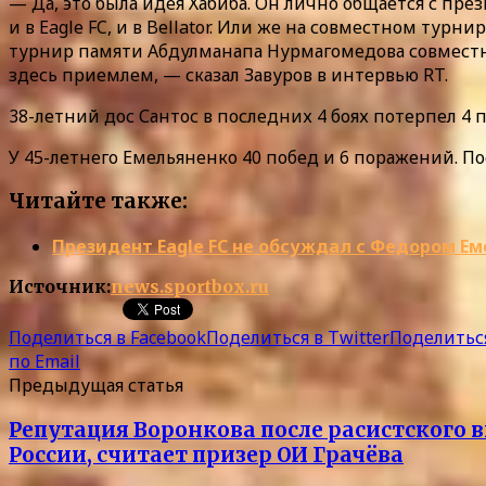
— Да, это была идея Хабиба. Он лично общается с пре
и в Eagle FC, и в Bellator. Или же на совместном ту
турнир памяти Абдулманапа Нурмагомедова совместно 
здесь приемлем, — сказал Завуров в интервью RT.
38-летний дос Сантос в последних 4 боях потерпел 4
У 45-летнего Емельяненко 40 побед и 6 поражений. П
Читайте также:
Президент Eagle FC не обсуждал с Федором Ем
Источник:
news.sportbox.ru
Поделиться в Facebook
Поделиться в Twitter
Поделиться
по Email
Предыдущая статья
Репутация Воронкова после расистского 
России, считает призер ОИ Грачёва