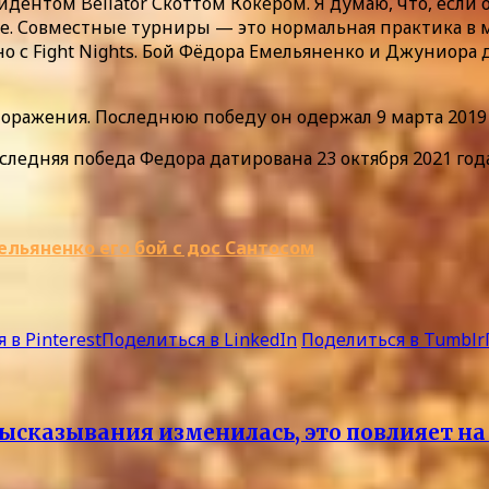
зидентом Bellator Скоттом Кокером. Я думаю, что, если
рнире. Совместные турниры — это нормальная практика
с Fight Nights. Бой Фёдора Емельяненко и Джуниора д
 поражения. Последнюю победу он одержал 9 марта 201
оследняя победа Федора датирована 23 октября 2021 го
ельяненко его бой с дос Сантосом
 в Pinterest
Поделиться в LinkedIn
Поделиться в Tumblr
высказывания изменилась, это повлияет н