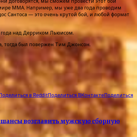
 они договорятся, мы сможем провести этот бой
 в мире ММА. Например, мы уже два года проводим
ос Сантоса — это очень крутой бой, и любой формат
9 года над Дерриком Льюисом.
да, тогда был повержен Тим Джонсон.
Поделиться в Reddit
Поделиться ВКонтакте
Поделиться
а шансы возглавить мужскую сборную