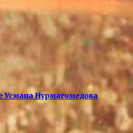
ре Усмана Нурмагомедова