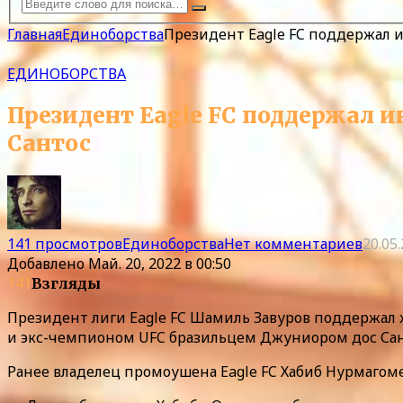
Главная
Единоборства
Президент Eagle FC поддержал 
ЕДИНОБОРСТВА
Президент Eagle FC поддержал 
Сантос
141 просмотров
Единоборства
Нет комментариев
20.05
Добавлено
Май. 20, 2022 в 00:50
141
Взгляды
Президент лиги Eagle FC Шамиль Завуров поддержал
и экс-чемпионом UFC бразильцем Джуниором дос Сан
Ранее владелец промоушена Eagle FC Хабиб Нурмагоме