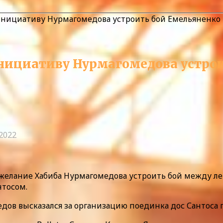
инициативу Нурмагомедова устроить бой Емельяненко 
инициативу Нурмагомедова устро
.2022
 желание Хабиба Нурмагомедова устроить бой между 
тосом.
дов высказался за организацию поединка дос Сантоса