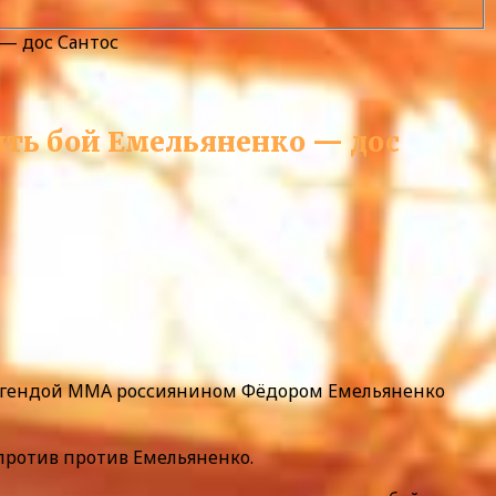
— дос Сантос
ить бой Емельяненко — дос
легендой MMA россиянином Фёдором Емельяненко
 против против Емельяненко.