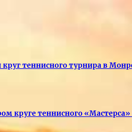
й круг теннисного турнира в Монр
ром круге теннисного «Мастерса»