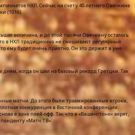
пионатов НХЛ. Сейчас на счету 40‑летнего Овечкина
и (1016).
льшая величина, и до этой тысячи Овечкину осталось
у что в НХЛ традиционно не смешивают регулярный
то ему будет очень приятно. Он это держит в уме.
 дням, когда он шел на базовый рекорд Гретцки. Так
енные матчи. До этого были травмированные игроки,
нь плотная конкуренция в Восточной конференции.
снова в зоне плей‑офф. Так что в «Вашингтоне» верят,
еспонденту «Матч ТВ».