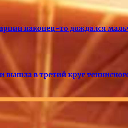
Карпин наконец-то дождался маль
и вышла в третий круг теннисног