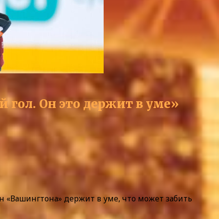
 гол. Он это держит в уме»
н «Вашингтона» держит в уме, что может забить