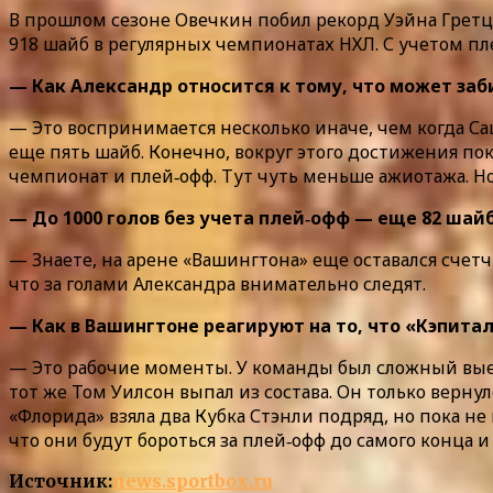
В прошлом сезоне Овечкин побил рекорд Уэйна Гретц
918 шайб в регулярных чемпионатах НХЛ. С учетом пле
— Как Александр относится к тому, что может заби
— Это воспринимается несколько иначе, чем когда Саш
еще пять шайб. Конечно, вокруг этого достижения по
чемпионат и плей‑офф. Тут чуть меньше ажиотажа. Но 
— До 1000 голов без учета плей‑офф — еще 82 шай
— Знаете, на арене «Вашингтона» еще оставался счетч
что за голами Александра внимательно следят.
— Как в Вашингтоне реагируют на то, что «Кэпитал
— Это рабочие моменты. У команды был сложный выез
тот же Том Уилсон выпал из состава. Он только верну
«Флорида» взяла два Кубка Стэнли подряд, но пока не 
что они будут бороться за плей‑офф до самого конца 
Источник:
news.sportbox.ru