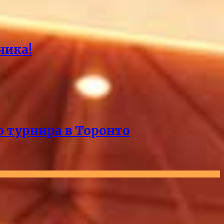
чика!
о турнира в Торонто