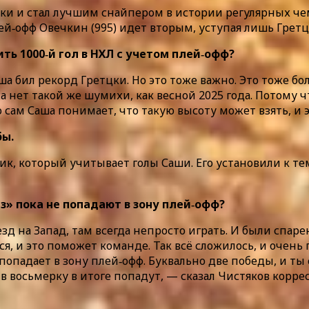
ки и стал лучшим снайпером в истории регулярных чем
й‑офф Овечкин (995) идет вторым, уступая лишь Гретцк
ть 1000‑й гол в НХЛ с учетом плей‑офф?
а бил рекорд Гретцки. Но это тоже важно. Это тоже бо
ка нет такой же шумихи, как весной 2025 года. Потом
сам Саша понимает, что такую высоту может взять, и э
бы.
ик, который учитывает голы Саши. Его установили к тем
з» пока не попадают в зону плей‑офф?
д на Запад, там всегда непросто играть. И были спар
лся, и это поможет команде. Так всё сложилось, и оче
попадает в зону плей‑офф. Буквально две победы, и ты 
и в восьмерку в итоге попадут, — сказал Чистяков корр