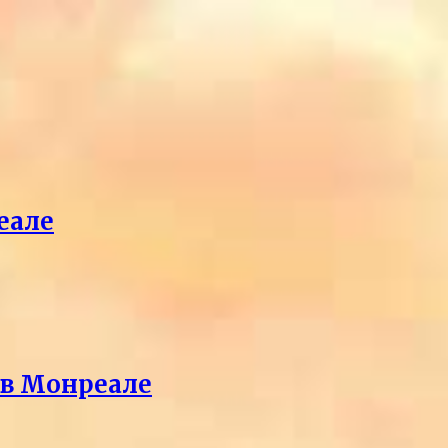
еале
 в Монреале