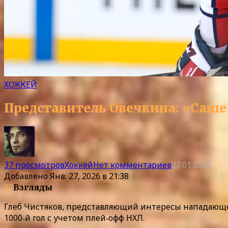
ХОККЕЙ
Представитель Овечкина: «Саше б
37 просмотров
Хоккей
Нет комментариев
27.01.2026
Добавлено
Янв. 27, 2026 в 21:38
37
Взгляды
Глеб Чистяков, представляющий интересы нападающег
1000‑й гол с учетом плей‑офф НХЛ.