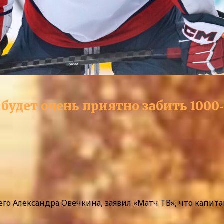
удет очень приятно забить 1000‑й
о Александра Овечкина, заявил «Матч ТВ», что капита