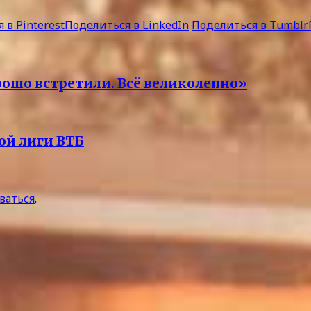
 в Pinterest
Поделиться в LinkedIn
Поделиться в Tumblr
рошо встретили. Всё великолепно»
ой лиги ВТБ
ваться
.