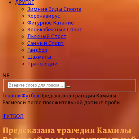
ДРУГОЕ
Зимние Виды Спорта
Коронавирус
Фигурное Катание
Конькобежный Спорт
Лыжный Спорт
Санный Спорт
Гандбол
Шахматы
Трансляции
NR
Главная
Футбол
Предсказана трагедия Камилы
Валиевой после положительной допинг-пробы
ФУТБОЛ
Предсказана трагедия Камилы