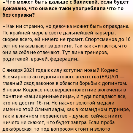
– Что может быть дальше с Валиевой, если будет
доказано, что она все-таки употребляла что-то
без справки?
– Как ни странно, но девочка может быть оправдана.
По крайней мере в свете дальнейшей карьеры,
скорее всего, ей ничего не грозит. Спортсменов до 16
лет не наказывают за допинг. Так как считается, что
они за себя не отвечают. Тут вина тренеров,
родителей, врачей, федерации…
С января 2021 года в силу вступил новый Кодекс
Всемирного антидопингового агентства (ВАДА)1 —
главный свод законов в области борьбы с допингом.
В новом Кодексе несовершеннолетние включены в
понятие «защищенные лица», и туда попадают все,
кто не достиг 16-ти. Но насчёт золотой медали
именно этой Олимпиады, как в командном турнире,
так и в личном первенстве – думаю, сейчас никто
ничего не скажет, что будет завтра. Если проба
декабрьская, то под вопросом стоит и золото