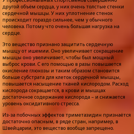
другой объём сердца, у них очень толстые стенки
сердечной мышцы. У них уплотнение стенок
происходит гораздо сильнее, чем у обычного
человека. Потому что очень большая нагрузка на
сердце.
Это вещество признано защитить сердечную
мышцу от ишемии. Оно увеличивает сокращение
мышцы оно увеличивает, чтобы был мощный
выброс крови. С его помощью в разы повышается
окисление глюкозы и таким образом становится
больше субстрата для клеток сердечной мышцы,
повышается насыщение тканей кислородом. Расход
кислорода сокращается, в крови и мышцах
достаточное содержание кислорода – и снижается
уровень оксидативного стресса.
Из-за побочных эффектов триметазидин признаётся
достаточно опасным, в ряде стран, например, в
Швейцарии, это вещество вообще запрещено.