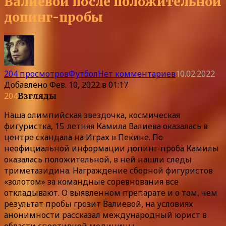
Валиевой после положительной
допинг-пробы
204 просмотров
Футбол
Нет комментариев
10.02.2022
Добавлено
Фев. 10, 2022 в 01:17
204
Взгляды
Наша олимпийская звездочка, космическая
фигуристка, 15-летняя Камила Валиева оказалась в
центре скандала на Играх в Пекине. По
неофициальной информации допинг-проба Камилы
оказалась положительной, в ней нашли следы
триметазидина. Награждение сборной фигуристов
«золотом» за командные соревнования все
откладывают. О выявленном препарате и о том, чем
результат пробы грозит Валиевой, на условиях
анонимности рассказал международный юрист в
области спортивной медицины.