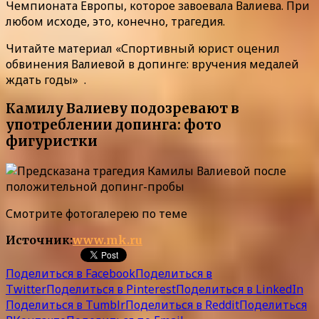
Чемпионата Европы, которое завоевала Валиева. При
любом исходе, это, конечно, трагедия.
Читайте материал «Спортивный юрист оценил
обвинения Валиевой в допинге: вручения медалей
ждать годы» .
Камилу Валиеву подозревают в
употреблении допинга: фото
фигуристки
Смотрите фотогалерею по теме
Источник:
www.mk.ru
Поделиться в Facebook
Поделиться в
Twitter
Поделиться в Pinterest
Поделиться в LinkedIn
Поделиться в Tumblr
Поделиться в Reddit
Поделиться