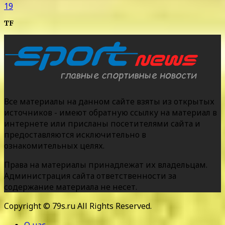
19
TF
Все материалы на данном сайте взяты из открытых
источников - имеют обратную ссылку на материал в
интернете или присланы посетителями сайта и
предоставляются исключительно в
ознакомительных целях.
Права на материалы принадлежат их владельцам.
Администрация сайта ответственности за
содержание материала не несет.
Copyright © 79s.ru All Rights Reserved.
О нас