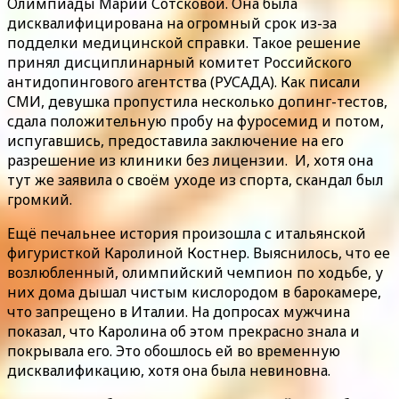
Олимпиады Марии Сотсковой. Она была
дисквалифицирована на огромный срок из-за
подделки медицинской справки. Такое решение
принял дисциплинарный комитет Российского
антидопингового агентства (РУСАДА). Как писали
СМИ, девушка пропустила несколько допинг-тестов,
сдала положительную пробу на фуросемид и потом,
испугавшись, предоставила заключение на его
разрешение из клиники без лицензии. И, хотя она
тут же заявила о своём уходе из спорта, скандал был
громкий.
Ещё печальнее история произошла с итальянской
фигуристкой Каролиной Костнер. Выяснилось, что ее
возлюбленный, олимпийский чемпион по ходьбе, у
них дома дышал чистым кислородом в барокамере,
что запрещено в Италии. На допросах мужчина
показал, что Каролина об этом прекрасно знала и
покрывала его. Это обошлось ей во временную
дисквалификацию, хотя она была невиновна.