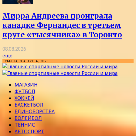
Мирра Андреева проиграла
канадке Фернандес в третьем
круге «тысячника» в Торонто
08.08.2026
еще
СУББОТА, 8 АВГУСТА, 2026
МАГАЗИН
ФУТБОЛ
ХОККЕЙ
БАСКЕТБОЛ
ЕДИНОБОРСТВА
ВОЛЕЙБОЛ
ТЕННИС
АВТОСПОРТ