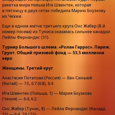
ракетка мира полька Ига Швентек, которая
в пятницу в двух сетах победила Марию Боузкову
из Чехии.
Еще в одном матче третьего круга Онс Жабер (8‑й
номер посева) из Туниса оказалась сильнее канадки
Лейлы Фернандес (31).
Турнир Большого шлема. «Ролан Гаррос». Париж.
Грунт. Общий призовой фонд — 53,5 миллиона
евро
Женщины. Третий круг
Анастасия Потапова (Россия) — Ван Синьюй
(Китай) — 7:5, 6:7 (6:8), 6:4
Ига Швентек (Польша, 1) — Мария Боузкова
(Чехия) — 6:4, 6:2
Онс Жабер (Тунис, 8) — Лейла Фернандес (Канада,
31) — 6:4, 7:6 (7:5)