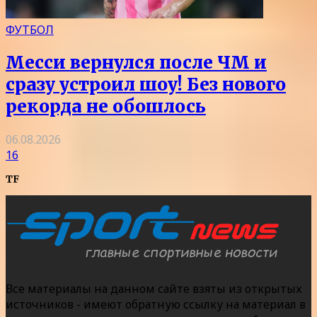
ФУТБОЛ
Месси вернулся после ЧМ и
сразу устроил шоу! Без нового
рекорда не обошлось
06.08.2026
16
TF
Все материалы на данном сайте взяты из открытых
источников - имеют обратную ссылку на материал в