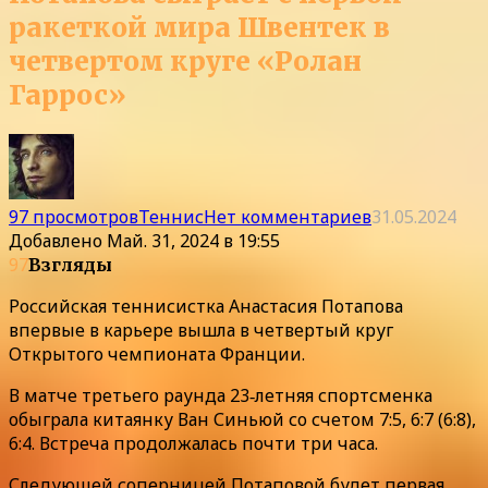
ракеткой мира Швентек в
четвертом круге «Ролан
Гаррос»
97 просмотров
Теннис
Нет комментариев
31.05.2024
Добавлено
Май. 31, 2024 в 19:55
97
Взгляды
Российская теннисистка Анастасия Потапова
впервые в карьере вышла в четвертый круг
Открытого чемпионата Франции.
В матче третьего раунда 23‑летняя спортсменка
обыграла китаянку Ван Синьюй со счетом 7:5, 6:7 (6:8),
6:4. Встреча продолжалась почти три часа.
Следующей соперницей Потаповой будет первая