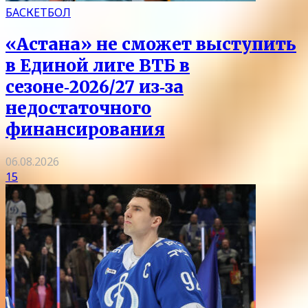
БАСКЕТБОЛ
«Астана» не сможет выступить
в Единой лиге ВТБ в
сезоне‑2026/27 из‑за
недостаточного
финансирования
06.08.2026
15