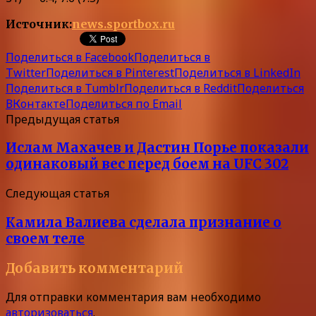
Источник:
news.sportbox.ru
Поделиться в Facebook
Поделиться в
Twitter
Поделиться в Pinterest
Поделиться в LinkedIn
Поделиться в Tumblr
Поделиться в Reddit
Поделиться
ВКонтакте
Поделиться по Email
Предыдущая статья
Ислам Махачев и Дастин Порье показали
одинаковый вес перед боем на UFC 302
Следующая статья
Камила Валиева сделала признание о
своем теле
Добавить комментарий
Для отправки комментария вам необходимо
авторизоваться
.