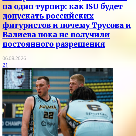
на один турнир: как ISU будет
допускать российских
фигуристов и почему Трусова и
Валиева пока не получили
постоянного разрешения
06.08.2026
21