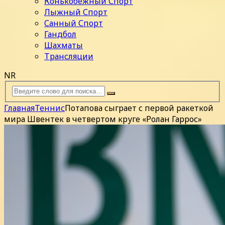
Конькобежный Спорт
Лыжный Спорт
Санный Спорт
Гандбол
Шахматы
Трансляции
NR
Главная
Теннис
Потапова сыграет с первой ракеткой
мира Швентек в четвертом круге «Ролан Гаррос»