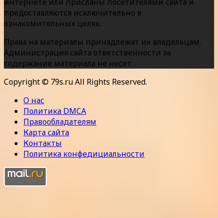
интернете или присланы посетителями сайта и
предоставляются исключительно в
ознакомительных целях.
Права на материалы принадлежат их владельцам.
Администрация сайта ответственности за
содержание материала не несет.
Copyright © 79s.ru All Rights Reserved.
О нас
Политика DMCA
Правообладателям
Карта сайта
Контакты
Политика конфедициальности