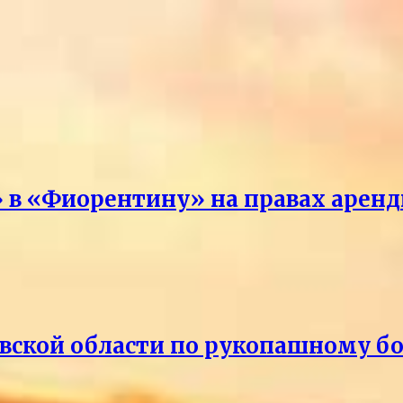
 в «Фиорентину» на правах арен
кой области по рукопашному бою 