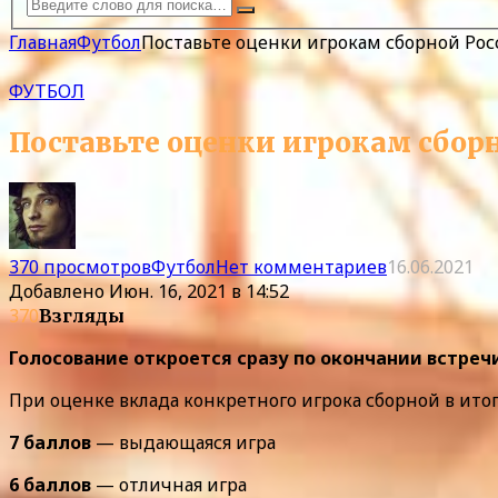
Главная
Футбол
Поставьте оценки игрокам сборной Рос
ФУТБОЛ
Поставьте оценки игрокам сборн
370 просмотров
Футбол
Нет комментариев
16.06.2021
Добавлено
Июн. 16, 2021 в 14:52
370
Взгляды
Голосование откроется сразу по окончании встре
При оценке вклада конкретного игрока сборной в ит
7 баллов
— выдающаяся игра
6 баллов
— отличная игра