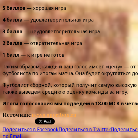
5 баллов
— хорошая игра
4 балла
— удовлетворительная игра
3 балла
— неудовлетворительная игра
2 балла
— отвратительная игра
1 балл
— к игре не готов
Таким образом, каждый ваш голос имеет «цену» — от 
футболиста по итогам матча. Она будет округляться до 
Футболист сборной, который получит самую высокую с
также выведем среднюю оценку команды за игру.
Итоги голосования мы подведем в 18.00 МСК в четв
Источник:
news.sportbox.ru
Поделиться в Facebook
Поделиться в Twitter
Поделиться
по Email