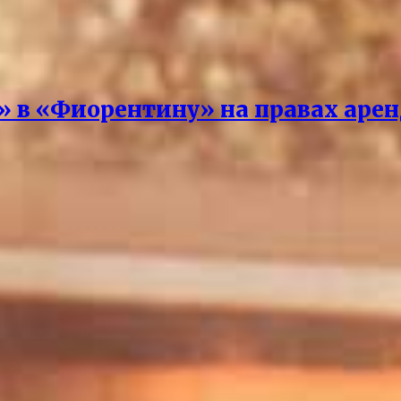
» в «Фиорентину» на правах аре