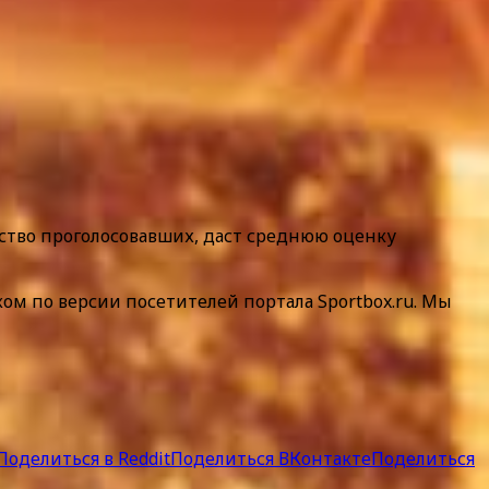
чество проголосовавших, даст среднюю оценку
ом по версии посетителей портала Sportbox.ru. Мы
Поделиться в Reddit
Поделиться ВКонтакте
Поделиться