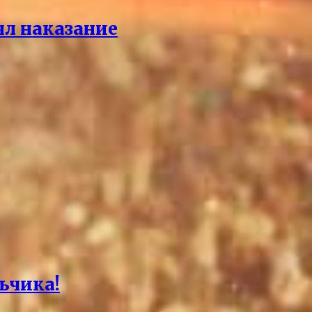
ял наказание
ьчика!