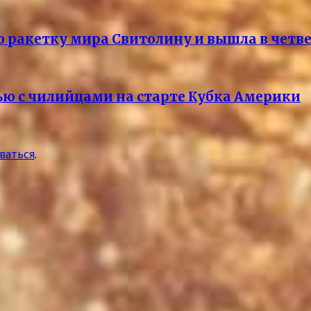
ю ракетку мира Свитолину и вышла в чет
ю с чилийцами на старте Кубка Америки
ваться
.