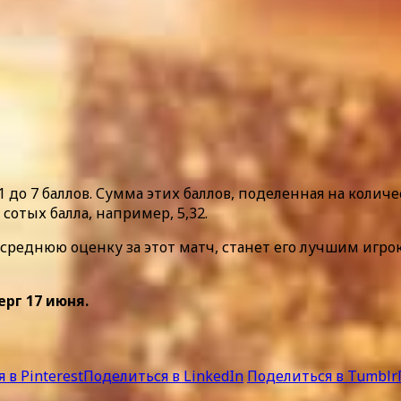
1 до 7 баллов. Сумма этих баллов, поделенная на коли
сотых балла, например, 5,32.
реднюю оценку за этот матч, станет его лучшим игрок
ерг 17 июня.
 в Pinterest
Поделиться в LinkedIn
Поделиться в Tumblr