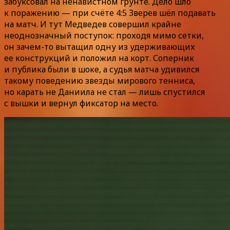
забуксовал на ненавистном грунте. Дело шло
к поражению — при счёте 4:5 Зверев шёл подавать
на матч. И тут Медведев совершил крайне
неоднозначный поступок: проходя мимо сетки,
он зачем-то вытащил одну из удерживающих
ее конструкций и положил на корт. Соперник
и публика были в шоке, а судья матча удивился
такому поведению звезды мирового тенниса,
но карать не Даниила не стал — лишь спустился
с вышки и вернул фиксатор на место.