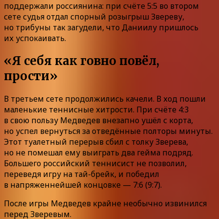
поддержали россиянина: при счёте 5:5 во втором
сете судья отдал спорный розыгрыш Звереву,
но трибуны так загудели, что Даниилу пришлось
их успокаивать.
«Я себя как говно повёл,
прости»
В третьем сете продолжились качели. В ход пошли
маленькие теннисные хитрости. При счёте 4:3
в свою пользу Медведев внезапно ушёл с корта,
но успел вернуться за отведённые полторы минуты.
Этот туалетный перерыв сбил с толку Зверева,
но не помешал ему выиграть два гейма подряд.
Большего российский теннисист не позволил,
переведя игру на тай-брейк, и победил
в напряженнейшей концовке — 7:6 (9:7).
После игры Медведев крайне необычно извинился
перед Зверевым.