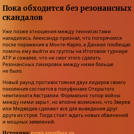
Пока обходится без резонансных
скандалов
Уже позже отношения между теннисистами
наладились. Александр признал, что погорячился
после поражения в Монте-Карло, а Даниил пообещал
помочь ему выйти из группы на Итоговом турнире
ATP и сожалел, что не смог этого сделать.
Резонансных пикировок между ними больше
не было.
Новый раунд противостояния двух лидеров своего
поколения состоится в полуфинале Открытого
чемпионата Австралии. Формально топор войны
между ними зарыт, но вполне возможно, что Зверев
или Медведев сделают всё для выведения друг
друга из строя. Тогда стоит ждать новых обвинений
и мощных заявлений.
Источник:
news.sportbox.ru