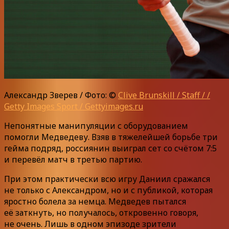
Александр Зверев / Фото: ©
Clive Brunskill / Staff / /
Getty Images Sport / Gettyimages.ru
Непонятные манипуляции с оборудованием
помогли Медведеву. Взяв в тяжелейшей борьбе три
гейма подряд, россиянин выиграл сет со счётом 7:5
и перевёл матч в третью партию.
При этом практически всю игру Даниил сражался
не только с Александром, но и с публикой, которая
яростно болела за немца. Медведев пытался
её заткнуть, но получалось, откровенно говоря,
не очень. Лишь в одном эпизоде зрители