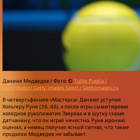
Даниил Медведев / Фото: ©
Tullio Puglia /
Contributor/ Getty Images Sport / Gettyimages.ru
В четвертьфинале «Мастерса» Даниил уступил
Хольгеру Руне (3:6, 4:6), а после игры сымитировал
холодное рукопожатие Зверева и в шутку сказал
датчанину, что он играл нечестно. Руне иронию
оценил, а немец получил ясный сигнал, что такие
проделки Медведев не забывает.