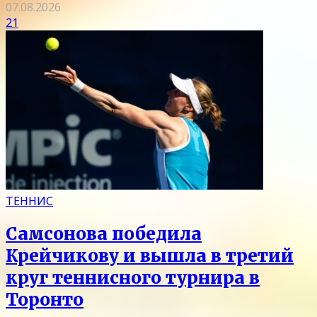
07.08.2026
21
ТЕННИС
Самсонова победила
Крейчикову и вышла в третий
круг теннисного турнира в
Торонто