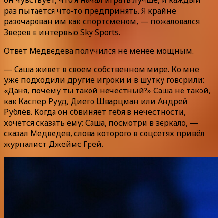
раз пытается что-то предпринять. Я крайне
разочарован им как спортсменом, — пожаловался
Зверев в интервью Sky Sports.
Ответ Медведева получился не менее мощным.
— Саша живет в своем собственном мире. Ко мне
уже подходили другие игроки и в шутку говорили:
«Даня, почему ты такой нечестный?» Саша не такой,
как Каспер Рууд, Диего Шварцман или Андрей
Рублёв. Когда он обвиняет тебя в нечестности,
хочется сказать ему: Саша, посмотри в зеркало, —
сказал Медведев, слова которого в соцсетях привёл
журналист Джеймс Грей.