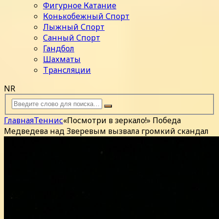
Фигурное Катание
Конькобежный Спорт
Лыжный Спорт
Санный Спорт
Гандбол
Шахматы
Трансляции
NR
Главная
Теннис
«Посмотри в зеркало!» Победа
Медведева над Зверевым вызвала громкий скандал