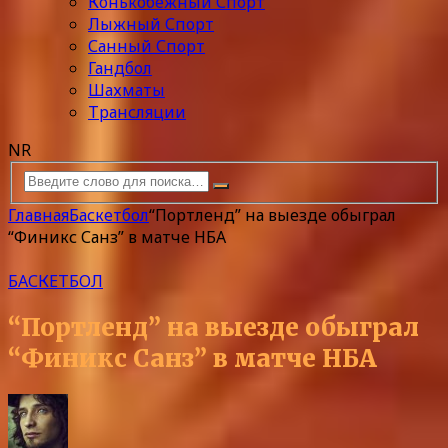
Конькобежный Спорт
Лыжный Спорт
Санный Спорт
Гандбол
Шахматы
Трансляции
NR
Главная
Баскетбол
“Портленд” на выезде обыграл
“Финикс Санз” в матче НБА
БАСКЕТБОЛ
“Портленд” на выезде обыграл
“Финикс Санз” в матче НБА