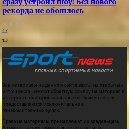
сразу устроил шоу! Без нового
рекорда не обошлось
06.08.2026
17
TF
Все материалы на данном сайте взяты из открытых
источников - имеют обратную ссылку на материал в
интернете или присланы посетителями сайта и
предоставляются исключительно в
ознакомительных целях.
Права на материалы принадлежат их владельцам.
Администрация сайта ответственности за