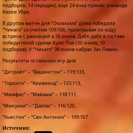
подборов, 14 передач), еще 24 очка принес команде
Келли Убре.
В другом матче дня “Оклахома” дома победила
“Чикаго” со счетом 109:106, проигрывая по ходу
встречи с разницей в 26 очков. Дабл-дабл в составе
победителей сделал Крис Пол (30 очков, 10
подборов). У “Чикаго” 39 очков набрал Зак Лавин.
Результаты остальных игр дня:
“Детройт” – “Вашингтон” – 119:133,
“Торонто” – “Кливленд” – 133:113,
“Мемфис” – “Майами” – 118:111,
“Милуоки” – “Даллас” – 116:120,
“Хьюстон” – “Сан-Антонио” – 109:107.
Источник:
ria.ru