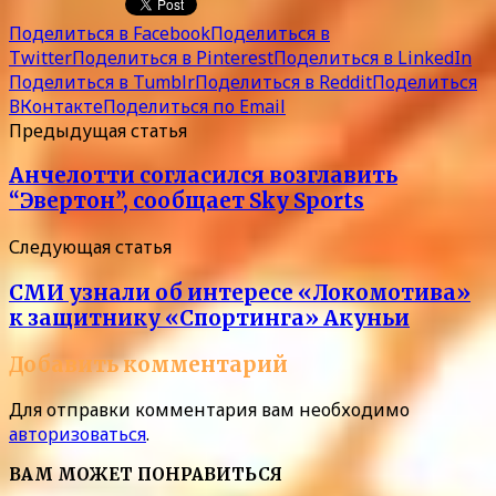
Поделиться в Facebook
Поделиться в
Twitter
Поделиться в Pinterest
Поделиться в LinkedIn
Поделиться в Tumblr
Поделиться в Reddit
Поделиться
ВКонтакте
Поделиться по Email
Предыдущая статья
Анчелотти согласился возглавить
“Эвертон”, сообщает Sky Sports
Следующая статья
СМИ узнали об интересе «Локомотива»
к защитнику «Спортинга» Акуньи
Добавить комментарий
Для отправки комментария вам необходимо
авторизоваться
.
ВАМ МОЖЕТ ПОНРАВИТЬСЯ