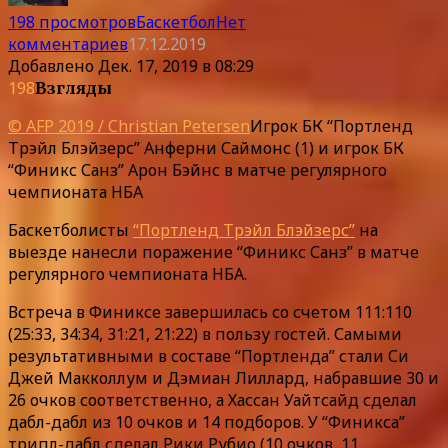
198 просмотров
Баскетбол
Нет
комментариев
17.12.2019
Добавлено
Дек. 17, 2019 в 08:29
198
Взгляды
© AFP 2019 / Christian Petersen
Игрок БК “Портленд
Трэйл Блэйзерс” Анферни Саймонс (1) и игрок БК
“Финикс Санз” Арон Бэйнс в матче регулярного
чемпионата НБА
Баскетболисты
“Портленд Трэйл Блэйзерс”
на
выезде нанесли поражение “Финикс Санз” в матче
регулярного чемпионата НБА.
Встреча в Финиксе завершилась со счетом 111:110
(25:33, 34:34, 31:21, 21:22) в пользу гостей. Самыми
результативными в составе “Портленда” стали Си
Джей Макколлум и Дэмиан Лиллард, набравшие 30 и
26 очков соответственно, а Хассан Уайтсайд сделал
дабл-дабл из 10 очков и 14 подборов. У “Финикса”
трипл-дабл сделал Рики Рубио (10 очков, 11