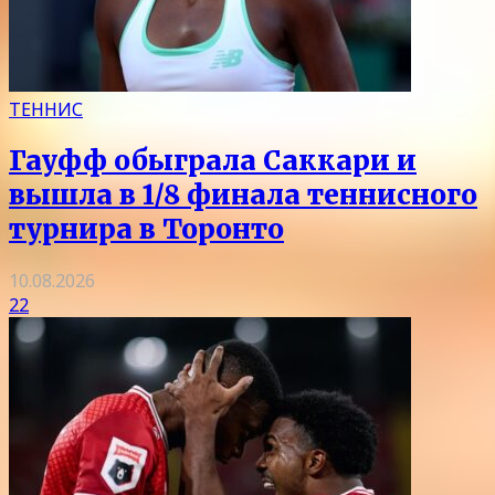
ТЕННИС
Гауфф обыграла Саккари и
вышла в 1/8 финала теннисного
турнира в Торонто
10.08.2026
22