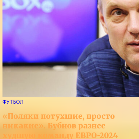
ФУТБОЛ
«Поляки потухшие, просто
никакие». Бубнов разнес
худшую команду ЕВРО-2024