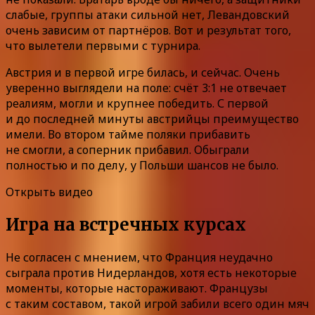
слабые, группы атаки сильной нет, Левандовский
очень зависим от партнёров. Вот и результат того,
что вылетели первыми с турнира.
Австрия и в первой игре билась, и сейчас. Очень
уверенно выглядели на поле: счёт 3:1 не отвечает
реалиям, могли и крупнее победить. С первой
и до последней минуты австрийцы преимущество
имели. Во втором тайме поляки прибавить
не смогли, а соперник прибавил. Обыграли
полностью и по делу, у Польши шансов не было.
Открыть видео
Игра на встречных курсах
Не согласен с мнением, что Франция неудачно
сыграла против Нидерландов, хотя есть некоторые
моменты, которые настораживают. Французы
с таким составом, такой игрой забили всего один мяч