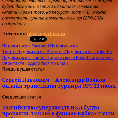
чемпионата Европы в Германии, остальные 17 встреч
будут доступны в записи на каналах семейства
«Матч!» Кроме того, на ресурсах «Матч ТВ» можно
посмотреть лучшие моменты всех игр ЕВРО‑2024
по футболу.
Источник:
news.sportbox.ru
Поделиться в Facebook
Поделиться в
Twitter
Поделиться в Pinterest
Поделиться в LinkedIn
Поделиться в Tumblr
Поделиться в Reddit
Поделиться
ВКонтакте
Поделиться по Email
Предыдущая статья
Сергей Павлович – Александр Волков,
онлайн трансляция турнира UFC 22 июня
Следующая статья
Российскую суперзвезду НХЛ будто
прокляли. Такого в финале Кубка Стэнли