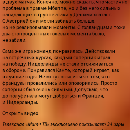
в двух матчах. Конечно, можно сказать, что частично
проблема в травме Мбаппе, но и без него сильных
нападающих в группе атаки у Дешама хватает.
С Австрией они могли забивать больше,
но не реализовывали моменты. С голландцами тоже
два стопроцентных голевых момента было,
не забили.
Сама же игра команд понравилась. Действовали
на встречных курсах, каждый соперник играл
на победу. Нидерланды не стали отсиживаться
в обороне. Понравился Канте, который играет, как
в лучшие годы. Не могу согласиться с тем, что
французы провалились или опозорились. Просто
соперник был очень сильный. Допускаю, что
до полуфинала могут добраться и Франция,
и Нидерланды.
Открыть видео
Телеканал «Матч ТВ» эксклюзивно показывает 34 игры