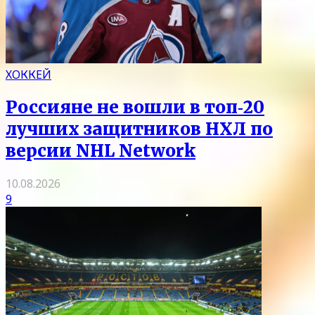
ХОККЕЙ
Россияне не вошли в топ‑20
лучших защитников НХЛ по
версии NHL Network
10.08.2026
9