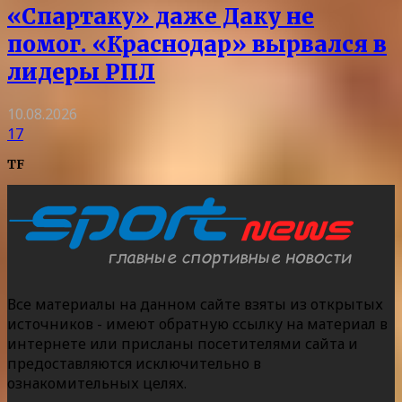
«Спартаку» даже Даку не
помог. «Краснодар» вырвался в
лидеры РПЛ
10.08.2026
17
TF
Все материалы на данном сайте взяты из открытых
источников - имеют обратную ссылку на материал в
интернете или присланы посетителями сайта и
предоставляются исключительно в
ознакомительных целях.