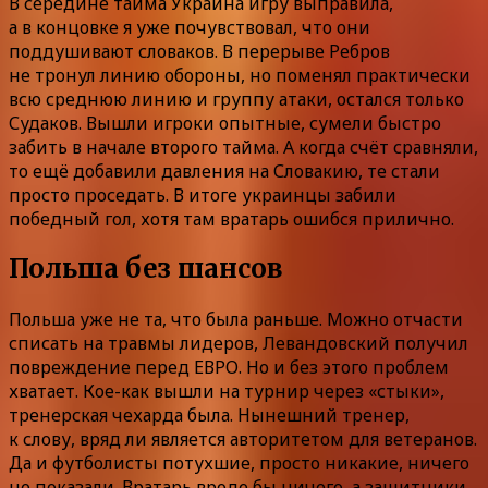
В середине тайма Украина игру выправила,
а в концовке я уже почувствовал, что они
поддушивают словаков. В перерыве Ребров
не тронул линию обороны, но поменял практически
всю среднюю линию и группу атаки, остался только
Судаков. Вышли игроки опытные, сумели быстро
забить в начале второго тайма. А когда счёт сравняли,
то ещё добавили давления на Словакию, те стали
просто проседать. В итоге украинцы забили
победный гол, хотя там вратарь ошибся прилично.
Польша без шансов
Польша уже не та, что была раньше. Можно отчасти
списать на травмы лидеров, Левандовский получил
повреждение перед ЕВРО. Но и без этого проблем
хватает. Кое-как вышли на турнир через «стыки»,
тренерская чехарда была. Нынешний тренер,
к слову, вряд ли является авторитетом для ветеранов.
Да и футболисты потухшие, просто никакие, ничего
не показали. Вратарь вроде бы ничего, а защитники