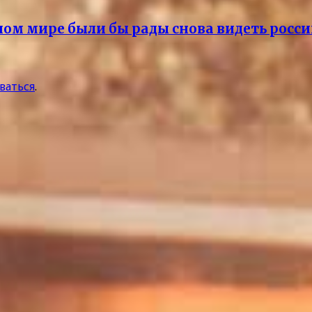
ном мире были бы рады снова видеть росс
ваться
.