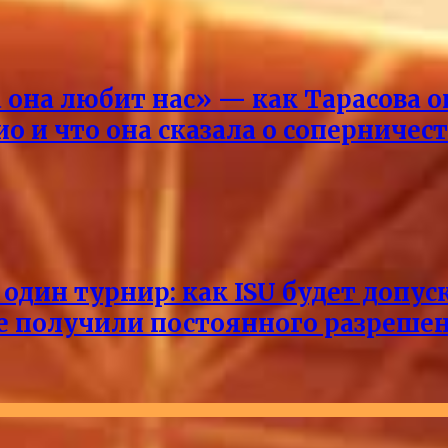
она любит нас» — как Тарасова 
о и что она сказала о соперничес
один турнир: как ISU будет допус
не получили постоянного разреше