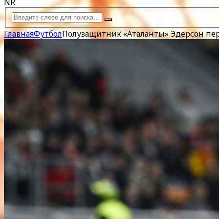
NR
Главная
Футбол
Полузащитник «Аталанты» Эдерсон пе