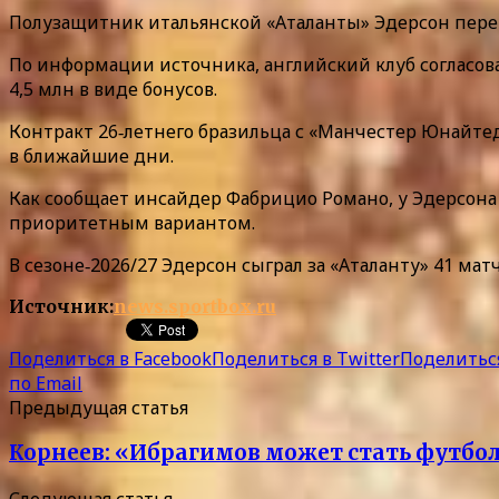
Полузащитник итальянской «Аталанты» Эдерсон перей
По информации источника, английский клуб согласова
4,5 млн в виде бонусов.
Контракт 26‑летнего бразильца с «Манчестер Юнайтед
в ближайшие дни.
Как сообщает инсайдер Фабрицио Романо, у Эдерсона 
приоритетным вариантом.
В сезоне‑2026/27 Эдерсон сыграл за «Аталанту» 41 матч
Источник:
news.sportbox.ru
Поделиться в Facebook
Поделиться в Twitter
Поделиться
по Email
Предыдущая статья
Корнеев: «Ибрагимов может стать футбол