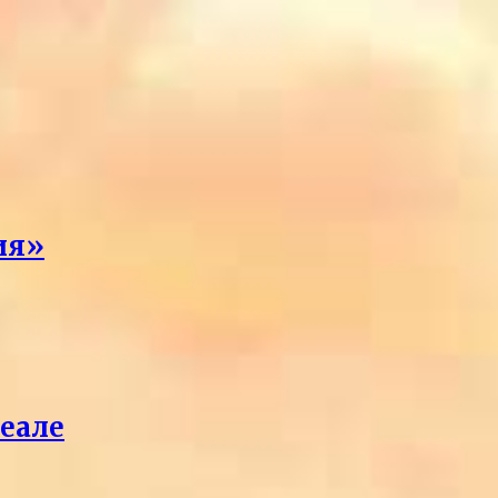
ия»
реале