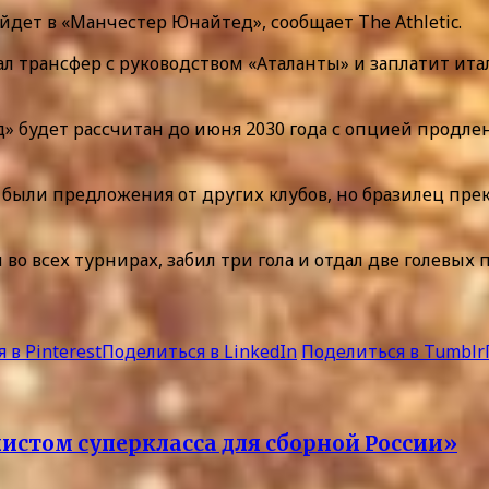
дет в «Манчестер Юнайтед», сообщает The Athletic.
л трансфер с руководством «Аталанты» и заплатит ита
» будет рассчитан до июня 2030 года с опцией продле
были предложения от других клубов, но бразилец прек
 во всех турнирах, забил три гола и отдал две голевых 
 в Pinterest
Поделиться в LinkedIn
Поделиться в Tumblr
истом суперкласса для сборной России»