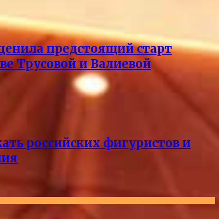
оценила предстоящий старт
тве Трусовой и Валиевой
кать российских фигуристов и
ния