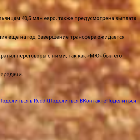
льянцам 40,5 млн евро, также предусмотрена выплата
ния еще на год. Завершение трансфера ожидается
ратил переговоры с ними, так как «МЮ» был его
передачи.
Поделиться в Reddit
Поделиться ВКонтакте
Поделиться