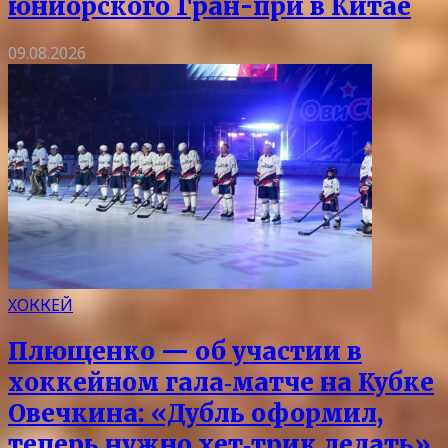
юниорского Гран-при в Китае
09.08.2026
ХОККЕЙ
Плющенко — об участии в
хоккейном гала‑матче на Кубке
Овечкина: «Дубль оформил,
теперь нужно хет‑трик делать»