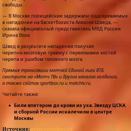
свободы.
— В Москве полицейские задержали подозреваемых
в нападении на баскетболиста Алексея Шведа, —
сказала официальный представитель МВД России
Ирина Волк.
Швед в результате нападения получил
черепно‑мозговую травму с переломами костей
черепа и ушибом головного мозга.
Прямые трансляции матчей Единой лиги ВТБ
смотрите на «Матч ТВ» и других каналах холдинга,
а также сайтах sportbox.ru и matchtv.ru.
Читайте также:
Били впятером до крови из уха. Звезду ЦСКА
и сборной России искалечили в центре
Москвы
Источник:
news.sportbox.ru