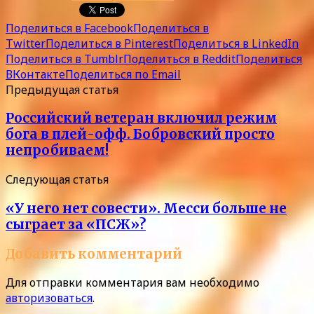
Поделиться в Facebook
Поделиться в
Twitter
Поделиться в Pinterest
Поделиться в LinkedIn
Поделиться в Tumblr
Поделиться в Reddit
Поделиться
ВКонтакте
Поделиться по Email
Предыдущая статья
Российский ветеран включил режим
бога в плей-офф. Бобровский просто
непробиваем!
Следующая статья
«У него нет совести». Месси больше не
сыграет за «ПСЖ»?
Добавить комментарий
Для отправки комментария вам необходимо
авторизоваться
.