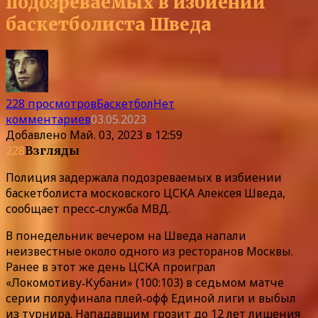
подозреваемых в избиении
баскетболиста Шведа
228 просмотров
Баскетбол
Нет
комментариев
03.05.2023
Добавлено
Май. 03, 2023 в 12:59
228
Взгляды
Полиция задержала подозреваемых в избиении
баскетболиста московского ЦСКА Алексея Шведа,
сообщает пресс‑служба МВД.
В понедельник вечером на Шведа напали
неизвестные около одного из ресторанов Москвы.
Ранее в этот же день ЦСКА проиграл
«Локомотиву‑Кубани» (100:103) в седьмом матче
серии полуфинала плей‑офф Единой лиги и выбыл
из турнира. Нападавшим грозит до 12 лет лишения