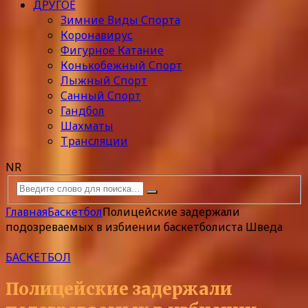
ДРУГОЕ
Зимние Виды Спорта
Коронавирус
Фигурное Катание
Конькобежный Спорт
Лыжный Спорт
Санный Спорт
Гандбол
Шахматы
Трансляции
NR
Главная
Баскетбол
Полицейские задержали
подозреваемых в избиении баскетболиста Шведа
БАСКЕТБОЛ
Полицейские задержали