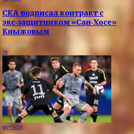
СКА подписал контракт с
экс‑защитником «Сан‑Хосе»
Кныжовым
08.08.2026
16
ФУТБОЛ