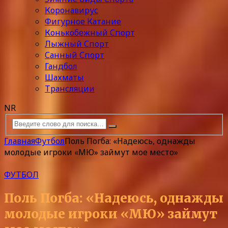
Коронавирус
Фигурное Катание
Конькобежный Спорт
Лыжный Спорт
Санный Спорт
Гандбол
Шахматы
Трансляции
NR
Главная
Футбол
Поль Погба: «Надеюсь, однажды
молодые игроки «МЮ» займут мое место»
ФУТБОЛ
Поль Погба: «Надеюсь, однажды
молодые игроки «МЮ» займут