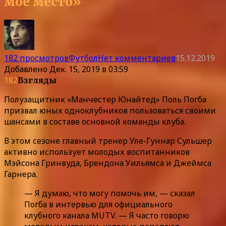
мое место»
182 просмотров
Футбол
Нет комментариев
15.12.2019
Добавлено
Дек. 15, 2019 в 03:59
182
Взгляды
Полузащитник «Манчестер Юнайтед» Поль Погба
призвал юных одноклубников пользоваться своими
шансами в составе основной команды клуба.
В этом сезоне главный тренер Уле-Гуннар Сульшер
активно использует молодых воспитанников
Мэйсона Гринвуда, Брендона Уильямса и Джеймса
Гарнера.
— Я думаю, что могу помочь им, — сказал
Погба в интервью для официального
клубного канала MUTV. — Я часто говорю