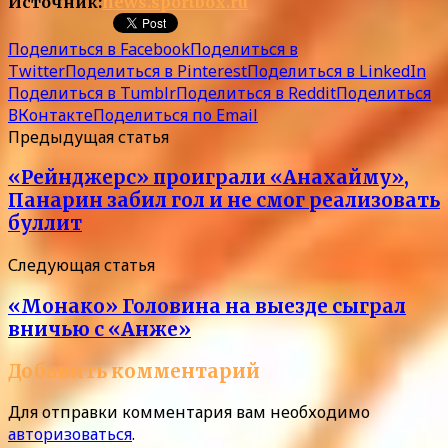
Источник:
news.sportbox.ru
Поделиться в Facebook
Поделиться в
Twitter
Поделиться в Pinterest
Поделиться в LinkedIn
Поделиться в Tumblr
Поделиться в Reddit
Поделиться
ВКонтакте
Поделиться по Email
Предыдущая статья
«Рейнджерс» проиграли «Анахайму»,
Панарин забил гол и не смог реализовать
буллит
Следующая статья
«Монако» Головина на выезде сыграл
вничью с «Анже»
Добавить комментарий
Для отправки комментария вам необходимо
авторизоваться
.