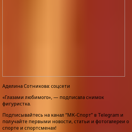
Аделина Сотникова: соцсети
«Глазами любимого», — подписала снимок
фигуристка.
Подписывайтесь на канал “МК-Спорт” в Telegram и
получайте первыми новости, статьи и фотогалереи о
спорте и спортсменах!