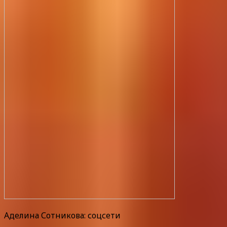
Аделина Сотникова: соцсети