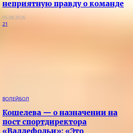
неприятную правду о команде
05.08.2026
21
ВОЛЕЙБОЛ
Кошелева — о назначении на
пост спортдиректора
«Валлефольи»: «Это