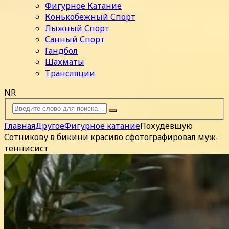
Фигурное Катание
Конькобежный Спорт
Лыжный Спорт
Санный Спорт
Гандбол
Шахматы
Трансляции
NR
Главная
Другое
Фигурное катание
Похудевшую
Сотникову в бикини красиво сфотографировал муж-
теннисист