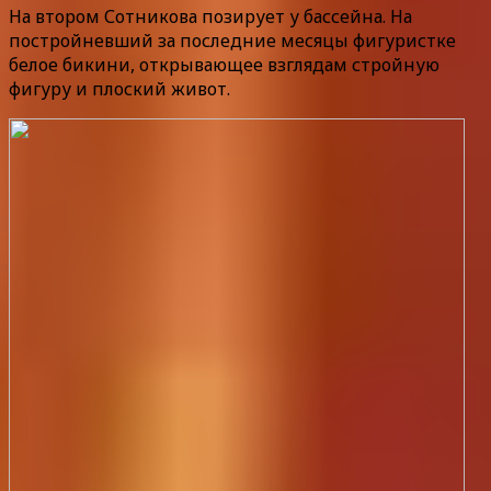
На втором Сотникова позирует у бассейна. На
постройневший за последние месяцы фигуристке
белое бикини, открывающее взглядам стройную
фигуру и плоский живот.