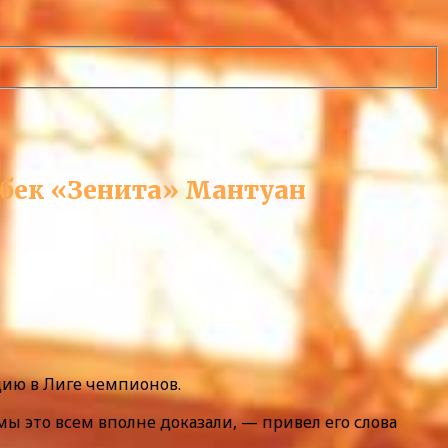
вбек «Зенита» Мантуан
дию в Лиге чемпионов.
ы это всем вполне доказали, — привел его слова