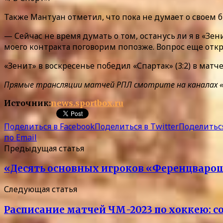
Также Мантуан отметил, что пока не думает о своем 
— Сейчас не время думать о том, останусь ли я в «З
моего контракта поговорим попозже. Вопрос еще откр
«Зенит» в воскресенье победил «Спартак» (3:2) в мат
Прямые трансляции матчей РПЛ смотрите на каналах «Ма
Источник:
news.sportbox.ru
Поделиться в Facebook
Поделиться в Twitter
Поделиться
по Email
Предыдущая статья
«Десять основных игроков «Ференцвароша
Следующая статья
Расписание матчей ЧМ-2023 по хоккею: с