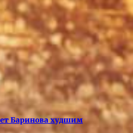
ает Баринова худшим