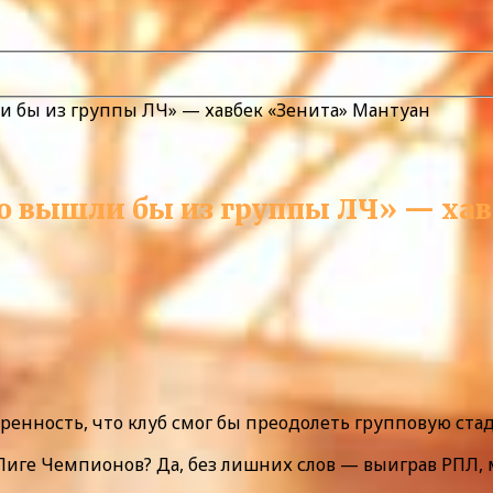
и бы из группы ЛЧ» — хавбек «Зенита» Мантуан
то вышли бы из группы ЛЧ» — ха
ренность, что клуб смог бы преодолеть групповую ста
иге Чемпионов? Да, без лишних слов — выиграв РПЛ, м