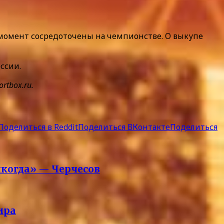
й момент сосредоточены на чемпионстве. О выкупе
ссии.
rtbox.ru.
Поделиться в Reddit
Поделиться ВКонтакте
Поделиться
икогда» — Черчесов
ира