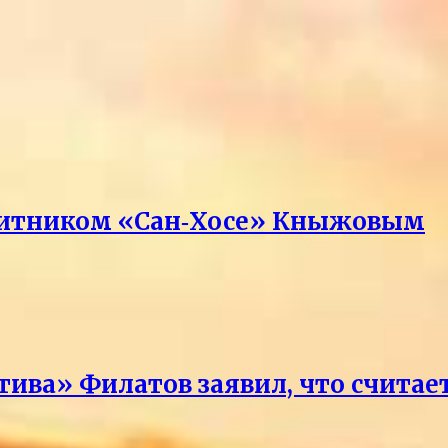
ащитником «Сан‑Хосе» Кныжовым
тива» Филатов заявил, что счит