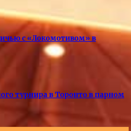
вничью с «Локомотивом» в
ного турнира в Торонто в парном