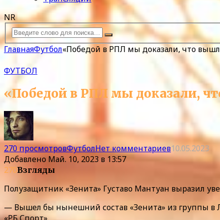
NR
Главная
Футбол
«Победой в РПЛ мы доказали, что вышл
ФУТБОЛ
«Победой в РПЛ мы доказали, ч
270 просмотров
Футбол
Нет комментариев
10.05.2023
Добавлено
Май. 10, 2023 в 13:57
270
Взгляды
Полузащитник «Зенита» Густаво Мантуан выразил уве
— Вышел бы нынешний состав «Зенита» из группы в Л
«РБ Спорт».