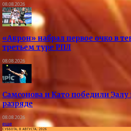
08.08.2026
«Акрон» набрал первое очко в те
третьем туре РПЛ
08.08.2026
Самсонова и Като победили Эалу 
разряде
08.08.2026
еще
СУББОТА, 8 АВГУСТА, 2026