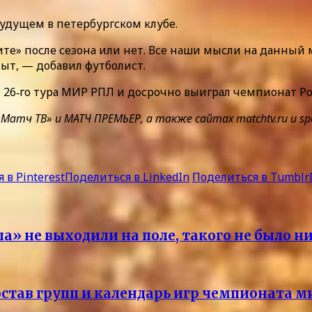
будущем в петербургском клубе.
ените» после сезона или нет. Все наши мысли на данны
ыт, — добавил футболист.
че 26‑го тура МИР РПЛ и досрочно выиграл чемпионат Ро
тч ТВ» и МАТЧ ПРЕМЬЕР, а также сайтах matchtv.ru и spo
 в Pinterest
Поделиться в LinkedIn
Поделиться в Tumblr
» не выходили на поле, такого не было н
остав групп и календарь игр чемпионата м