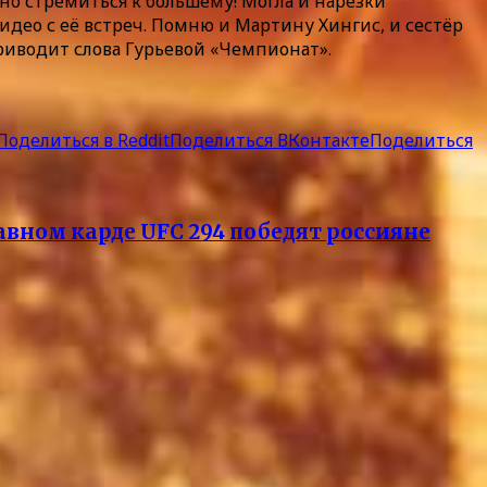
жно стремиться к большему! Могла и нарезки
идео с её встреч. Помню и Мартину Хингис, и сестёр
приводит слова Гурьевой «Чемпионат».
Поделиться в Reddit
Поделиться ВКонтакте
Поделиться
авном карде UFC 294 победят россияне