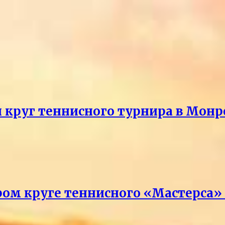
й круг теннисного турнира в Монр
ром круге теннисного «Мастерса»