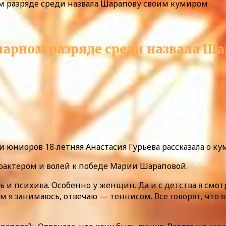
м разряде среди назвала Шарапову своим кумиром
 парном разряде среди назвала Ш
 юниоров 18‑летняя Анастасия Гурьева рассказала о ку
арактером и волей к победе Марии Шараповой.
и психика. Особенно у женщин. Да и с детства я смотр
м я занимаюсь, отвечаю — теннисом. Все говорят, что я