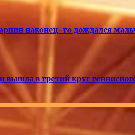
Карпин наконец-то дождался маль
и вышла в третий круг теннисног