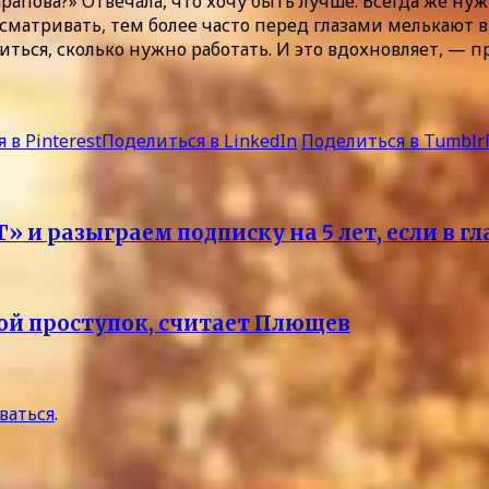
рапова?» Отвечала, что хочу быть лучше. Всегда же ну
сматривать, тем более часто перед глазами мелькают в
иться, сколько нужно работать. И это вдохновляет, — 
 в Pinterest
Поделиться в LinkedIn
Поделиться в Tumblr
 и разыграем подписку на 5 лет, если в гл
вой проступок, считает Плющев
ваться
.