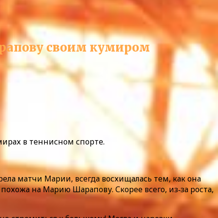
арапову своим кумиром
мирах в теннисном спорте.
ела матчи Марии, всегда восхищалась тем, как она
 похожа на Марию Шарапову. Скорее всего, из‑за роста,