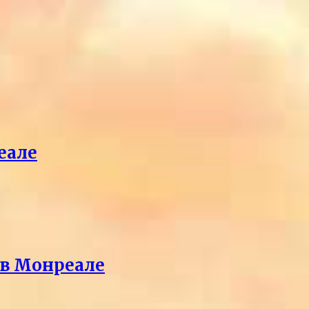
еале
 в Монреале