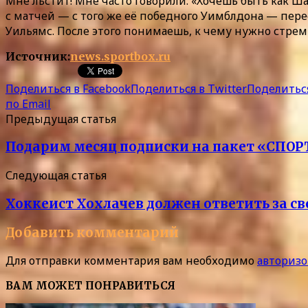
Мне льстит! Мне часто говорили: «Хочешь быть как Ша
с матчей — с того же её победного Уимблдона — пере
Уильямс. После этого понимаешь, к чему нужно стрем
Источник:
news.sportbox.ru
Поделиться в Facebook
Поделиться в Twitter
Поделиться
по Email
Предыдущая статья
Подарим месяц подписки на пакет «СПОРТ»
Следующая статья
Хоккеист Хохлачев должен ответить за с
Добавить комментарий
Для отправки комментария вам необходимо
авторизо
ВАМ МОЖЕТ ПОНРАВИТЬСЯ