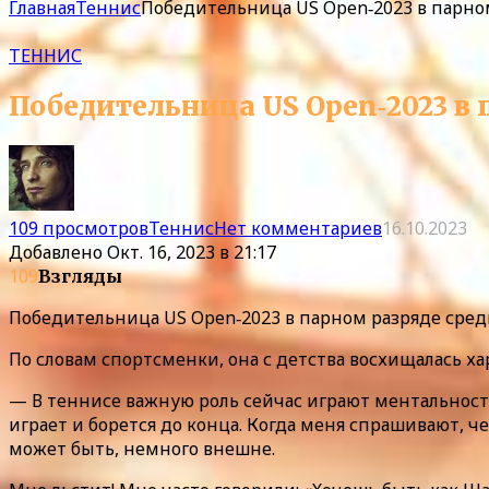
Главная
Теннис
Победительница US Open‑2023 в парно
ТЕННИС
Победительница US Open‑2023 в
109 просмотров
Теннис
Нет комментариев
16.10.2023
Добавлено
Окт. 16, 2023 в 21:17
109
Взгляды
Победительница US Open‑2023 в парном разряде среди
По словам спортсменки, она с детства восхищалась х
— В теннисе важную роль сейчас играют ментальность 
играет и борется до конца. Когда меня спрашивают, че
может быть, немного внешне.