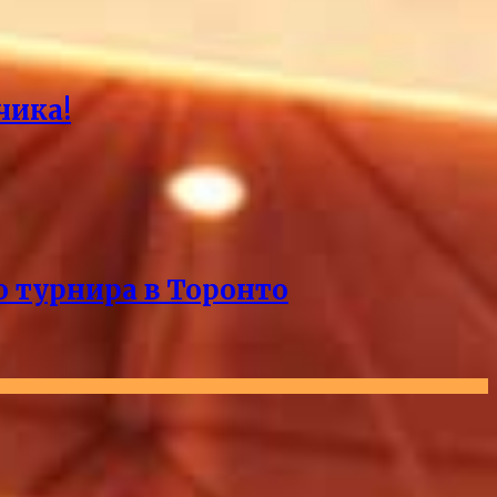
чика!
о турнира в Торонто