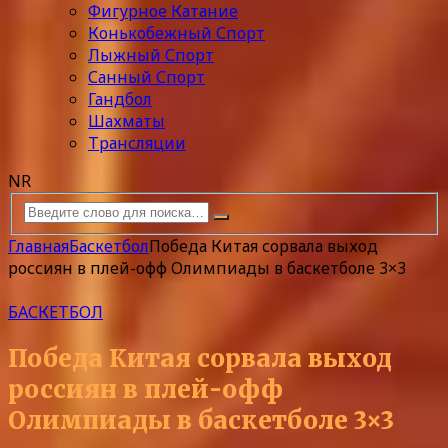
Фигурное Катание
Конькобежный Спорт
Лыжный Спорт
Санный Спорт
Гандбол
Шахматы
Трансляции
NR
Главная
Баскетбол
Победа Китая сорвала выход
россиян в плей-офф Олимпиады в баскетболе 3×3
БАСКЕТБОЛ
Победа Китая сорвала выход
россиян в плей-офф
Олимпиады в баскетболе 3×3