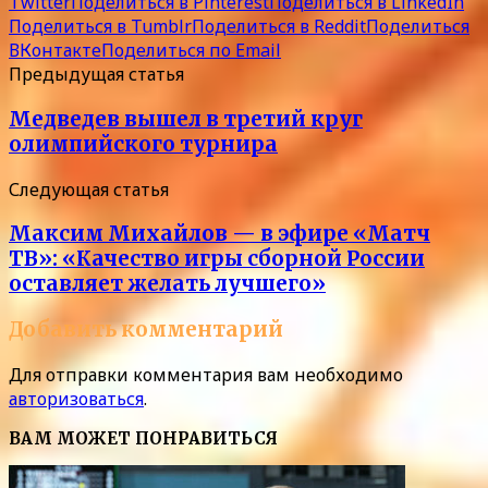
Twitter
Поделиться в Pinterest
Поделиться в LinkedIn
Поделиться в Tumblr
Поделиться в Reddit
Поделиться
ВКонтакте
Поделиться по Email
Предыдущая статья
Медведев вышел в третий круг
олимпийского турнира
Следующая статья
Максим Михайлов — в эфире «Матч
ТВ»: «Качество игры сборной России
оставляет желать лучшего»
Добавить комментарий
Для отправки комментария вам необходимо
авторизоваться
.
ВАМ МОЖЕТ ПОНРАВИТЬСЯ