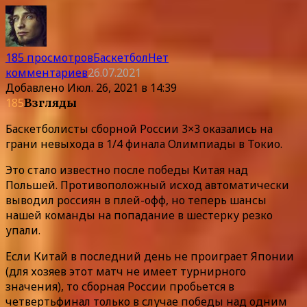
185 просмотров
Баскетбол
Нет
комментариев
26.07.2021
Добавлено
Июл. 26, 2021 в 14:39
185
Взгляды
Баскетболисты сборной России 3×3 оказались на
грани невыхода в 1/4 финала Олимпиады в Токио.
Это стало известно после победы Китая над
Польшей. Противоположный исход автоматически
выводил россиян в плей-офф, но теперь шансы
нашей команды на попадание в шестерку резко
упали.
Если Китай в последний день не проиграет Японии
(для хозяев этот матч не имеет турнирного
значения), то сборная России пробьется в
четвертьфинал только в случае победы над одним