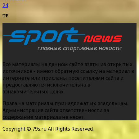
24
TF
Все материалы на данном сайте взяты из открытых
источников - имеют обратную ссылку на материал в
интернете или присланы посетителями сайта и
предоставляются исключительно в
ознакомительных целях.
Права на материалы принадлежат их владельцам.
Администрация сайта ответственности за
содержание материала не несет.
Copyright © 79s.ru All Rights Reserved.