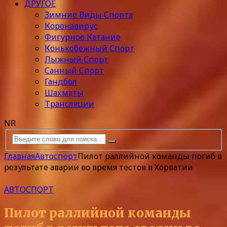
ДРУГОЕ
Зимние Виды Спорта
Коронавирус
Фигурное Катание
Конькобежный Спорт
Лыжный Спорт
Санный Спорт
Гандбол
Шахматы
Трансляции
NR
Главная
Автоспорт
Пилот раллийной команды погиб в
результате аварии во время тестов в Хорватии
АВТОСПОРТ
Пилот раллийной команды