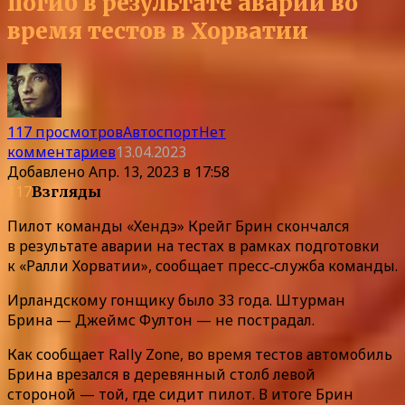
погиб в результате аварии во
время тестов в Хорватии
117 просмотров
Автоспорт
Нет
комментариев
13.04.2023
Добавлено
Апр. 13, 2023 в 17:58
117
Взгляды
Пилот команды «Хендэ» Крейг Брин скончался
в результате аварии на тестах в рамках подготовки
к «Ралли Хорватии», сообщает пресс‑служба команды.
Ирландскому гонщику было 33 года. Штурман
Брина — Джеймс Фултон — не пострадал.
Как сообщает Rally Zone, во время тестов автомобиль
Брина врезался в деревянный столб левой
стороной — той, где сидит пилот. В итоге Брин