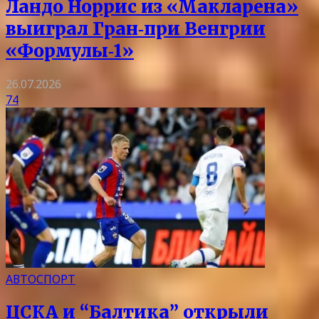
Ландо Норрис из «Макларена»
выиграл Гран‑при Венгрии
«Формулы‑1»
26.07.2026
74
АВТОСПОРТ
ЦСКА и “Балтика” открыли