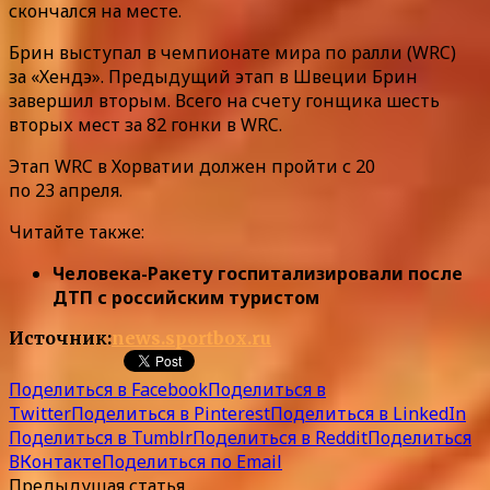
скончался на месте.
Брин выступал в чемпионате мира по ралли (WRC)
за «Хендэ». Предыдущий этап в Швеции Брин
завершил вторым. Всего на счету гонщика шесть
вторых мест за 82 гонки в WRC.
Этап WRC в Хорватии должен пройти с 20
по 23 апреля.
Читайте также:
Человека-Ракету госпитализировали после
ДТП с российским туристом
Источник:
news.sportbox.ru
Поделиться в Facebook
Поделиться в
Twitter
Поделиться в Pinterest
Поделиться в LinkedIn
Поделиться в Tumblr
Поделиться в Reddit
Поделиться
ВКонтакте
Поделиться по Email
Предыдущая статья