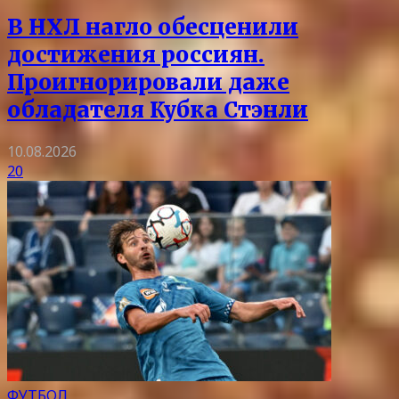
В НХЛ нагло обесценили
достижения россиян.
Проигнорировали даже
обладателя Кубка Стэнли
10.08.2026
20
ФУТБОЛ