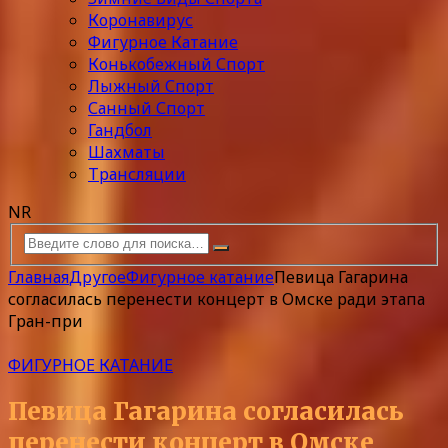
Коронавирус
Фигурное Катание
Конькобежный Спорт
Лыжный Спорт
Санный Спорт
Гандбол
Шахматы
Трансляции
NR
Главная
Другое
Фигурное катание
Певица Гагарина
согласилась перенести концерт в Омске ради этапа
Гран-при
ФИГУРНОЕ КАТАНИЕ
Певица Гагарина согласилась
перенести концерт в Омске