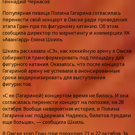
Геннадий Черкасов
Популярная певица Полина Гагарина согласилась
перенести свой концерт в Омске ради проведения
этапа Гран-при по фигурному катанию. Об этом
сообщила директор по маркетингу и коммерции ХК
«Авангард» Елена Шкиль.
Шкиль рассказала «СЭ», как хоккейную арену в Омске
собираются трансформировать под площадку для
фигурного катания. Оказалось, что после концерта
Гагариной арену не успевали в анонсированные
сроки модернизировать для выступления
фигуристов.
«С ее (Гагариной) концертом время не билось. И она
согласилась перенести концерт на попозже, на 28
октября. Вообще невероятная история, и Полина
Гагарина нас поддержала. Надеюсь, билетов продали
еще больше», — сообщила Шкиль.
В Омске этап Гран-при проходил 21 и 22 октября. За