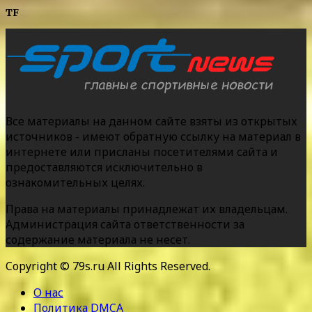
TF
Все материалы на данном сайте взяты из открытых
источников - имеют обратную ссылку на материал в
интернете или присланы посетителями сайта и
предоставляются исключительно в
ознакомительных целях.
Права на материалы принадлежат их владельцам.
Администрация сайта ответственности за
содержание материала не несет.
Copyright © 79s.ru All Rights Reserved.
О нас
Политика DMCA