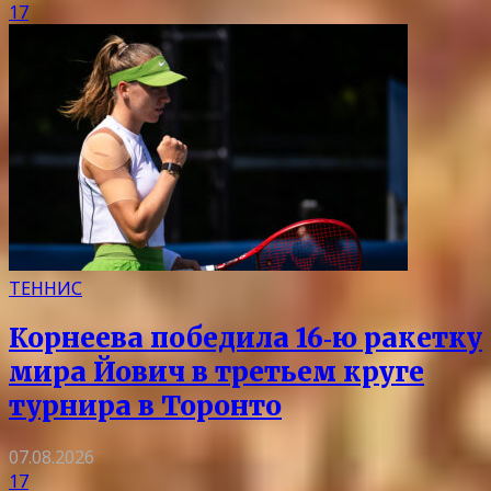
17
ТЕННИС
Корнеева победила 16‑ю ракетку
мира Йович в третьем круге
турнира в Торонто
07.08.2026
17