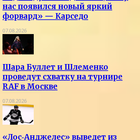
нас появился новый яркий
форвард» — Карседо
07.08.2026
Шара Буллет и Шлеменко
проведут схватку на турнире
RAF в Москве
07.08.2026
«Лос‑Анджелес» выведет из