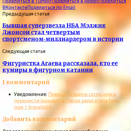
Поделиться в Tumblr
Поделиться в Reddit
Поделиться
ВКонтакте
Поделиться по Email
Предыдущая статья
Бывшая суперзвезда НБА Мэджик
Джонсон стал четвертым
спортсменом‑миллиардером в истории
Следующая статья
Фигуристка Агаева рассказала, кто ее
кумиры в фигурном катании
1 комментарий
Уведомление:
Певица Гагарина согласилась
перенести концерт в Омске ради этапа Гран-
при | bigsalle24
Добавить комментарий