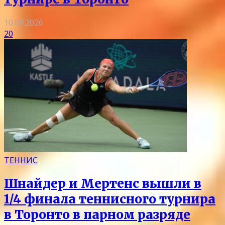
10.08.2026
20
ТЕННИС
Шнайдер и Мертенс вышли в
1/4 финала теннисного турнира
в Торонто в парном разряде