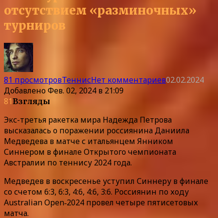
отсутствием «разминочных»
турниров
81 просмотров
Теннис
Нет комментариев
02.02.2024
Добавлено
Фев. 02, 2024 в 21:09
81
Взгляды
Экс-третья ракетка мира Надежда Петрова
высказалась о поражении россиянина Даниила
Медведева в матче с итальянцем Янником
Синнером в финале Открытого чемпионата
Австралии по теннису 2024 года.
Медведев в воскресенье уступил Синнеру в финале
со счетом 6:3, 6:3, 4:6, 4:6, 3:6. Россиянин по ходу
Australian Open‑2024 провел четыре пятисетовых
матча.