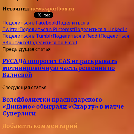
Источник:
news.sportbox.ru
Поделиться в Facebook
Поделиться в
Twitter
Поделиться в Pinterest
Поделиться в LinkedIn
Поделиться в Tumblr
Поделиться в Reddit
Поделиться
ВКонтакте
Поделиться по Email
Предыдущая статья
РУСАДА попросит CAS не раскрывать
мотивировочную часть решения по
Валиевой
Следующая статья
Волейболистки краснодарского
«Динамо» обыграли «Спарту» в матче
Суперлиги
Добавить комментарий