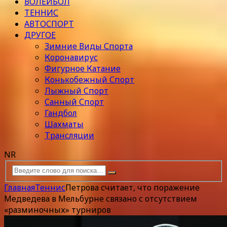
ВОЛЕЙБОЛ
ТЕННИС
АВТОСПОРТ
ДРУГОЕ
Зимние Виды Спорта
Коронавирус
Фигурное Катание
Конькобежный Спорт
Лыжный Спорт
Санный Спорт
Гандбол
Шахматы
Трансляции
NR
Главная
Теннис
Петрова считает, что поражение
Медведева в Мельбурне связано с отсутствием
«разминочных» турниров