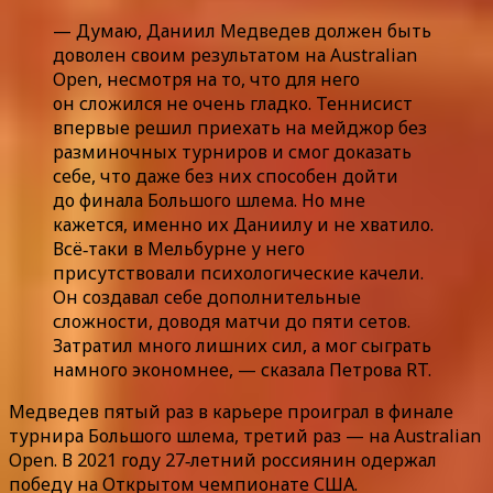
— Думаю, Даниил Медведев должен быть
доволен своим результатом на Australian
Open, несмотря на то, что для него
он сложился не очень гладко. Теннисист
впервые решил приехать на мейджор без
разминочных турниров и смог доказать
себе, что даже без них способен дойти
до финала Большого шлема. Но мне
кажется, именно их Даниилу и не хватило.
Всё‑таки в Мельбурне у него
присутствовали психологические качели.
Он создавал себе дополнительные
сложности, доводя матчи до пяти сетов.
Затратил много лишних сил, а мог сыграть
намного экономнее, — сказала Петрова RT.
Медведев пятый раз в карьере проиграл в финале
турнира Большого шлема, третий раз — на Australian
Open. В 2021 году 27‑летний россиянин одержал
победу на Открытом чемпионате США.