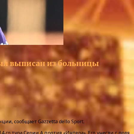
ыл выписан из больницы
и, сообщает Gazzetta dello Sport.
4‑го тура Серии А против «Интера». Его унесли с поля