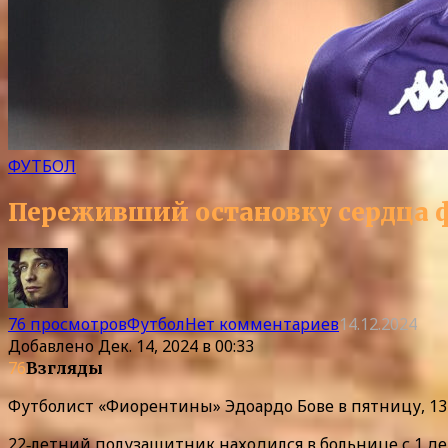
ФУТБОЛ
Переживший остановку сердца 
76 просмотров
Футбол
Нет комментариев
14.12.2024
Добавлено
Дек. 14, 2024 в 00:33
76
Взгляды
Футболист «Фиорентины» Эдоардо Бове в пятницу, 13 
22‑летний полузащитник находился в больнице с 1 дека