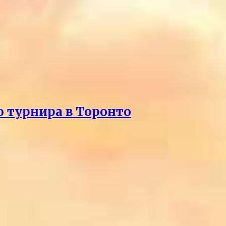
о турнира в Торонто