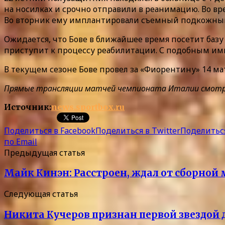
на носилках и срочно отправили в реанимацию. Во вр
Во вторник ему имплантировали съемный подкожны
Ожидается, что Бове в ближайшее время посетит баз
приступит к процессу реабилитации. С подобным им
В текущем сезоне Бове провел за «Фиорентину» 14 ма
Прямые трансляции матчей чемпионата Италии смотрите 
Источник:
news.sportbox.ru
Поделиться в Facebook
Поделиться в Twitter
Поделиться
по Email
Предыдущая статья
Майк Кинэн: Расстроен, ждал от сборной 
Следующая статья
Никита Кучеров признан первой звездой 