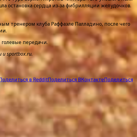
ла остановка сердца из‑за фибрилляции желудочков.
ным тренером клуба Раффаэле Палладино, после чего
ии.
е голевые передачи.
 sportbox.ru.
Поделиться в Reddit
Поделиться ВКонтакте
Поделиться