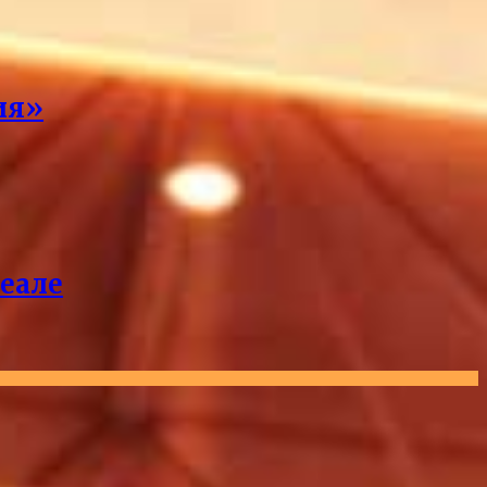
ия»
реале