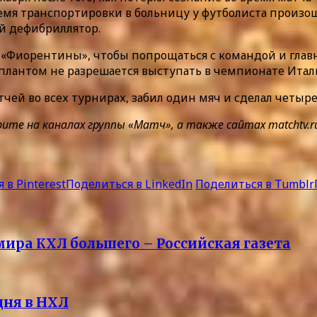
емя транспортировки в больницу у футболиста произош
й дефибриллятор.
у «Фиорентины», чтобы попрощаться с командой и глав
плантом не разрешается выступать в чемпионате Итал
тчей во всех турнирах, забил один мяч и сделал четыр
на каналах группы «Матч», а также сайтах matchtv.ru и
 в Pinterest
Поделиться в LinkedIn
Поделиться в Tumblr
мира КХЛ большего – Российская газета
дня в НХЛ