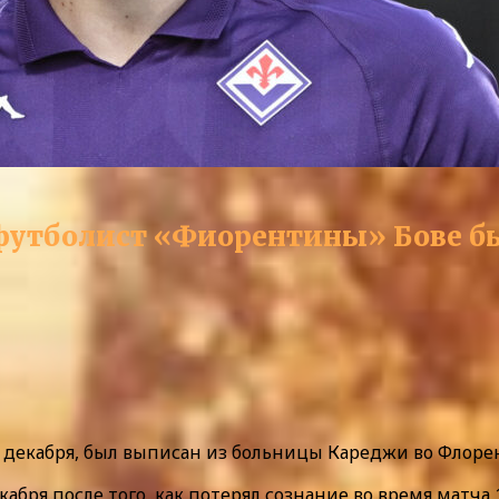
футболист «Фиорентины» Бове б
декабря, был выписан из больницы Кареджи во Флоренци
бря после того, как потерял сознание во время матча 1