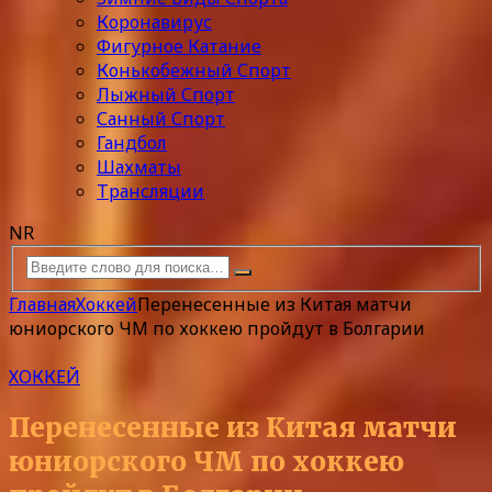
Коронавирус
Фигурное Катание
Конькобежный Спорт
Лыжный Спорт
Санный Спорт
Гандбол
Шахматы
Трансляции
NR
Главная
Хоккей
Перенесенные из Китая матчи
юниорского ЧМ по хоккею пройдут в Болгарии
ХОККЕЙ
Перенесенные из Китая матчи
юниорского ЧМ по хоккею