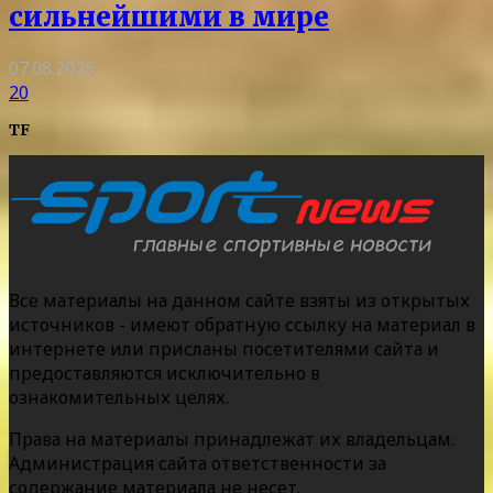
сильнейшими в мире
07.08.2026
20
TF
Все материалы на данном сайте взяты из открытых
источников - имеют обратную ссылку на материал в
интернете или присланы посетителями сайта и
предоставляются исключительно в
ознакомительных целях.
Права на материалы принадлежат их владельцам.
Администрация сайта ответственности за
содержание материала не несет.