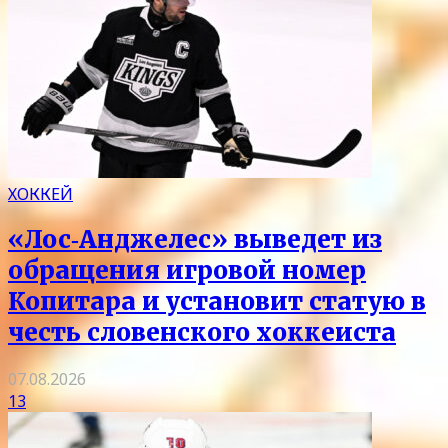
ХОККЕЙ
«Лос‑Анджелес» выведет из
обращения игровой номер
Копитара и установит статую в
честь словенского хоккеиста
07.08.2026
13