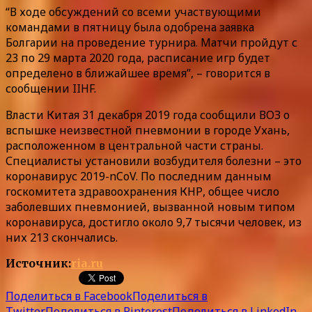
“В ходе обсуждений со всеми участвующими
командами в пятницу была одобрена заявка
Болгарии на проведение турнира. Матчи пройдут с
23 по 29 марта 2020 года, расписание игр будет
определено в ближайшее время”, – говорится в
сообщении IIHF.
Власти Китая 31 декабря 2019 года сообщили ВОЗ о
вспышке неизвестной пневмонии в городе Ухань,
расположенном в центральной части страны.
Специалисты установили возбудителя болезни – это
коронавирус 2019-nCoV. По последним данным
госкомитета здравоохранения КНР, общее число
заболевших пневмонией, вызванной новым типом
коронавируса, достигло около 9,7 тысячи человек, из
них 213 скончались.
Источник:
ria.ru
Поделиться в Facebook
Поделиться в
Twitter
Поделиться в Pinterest
Поделиться в LinkedIn