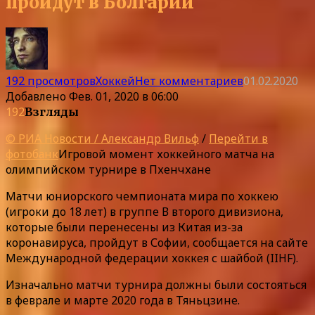
пройдут в Болгарии
192 просмотров
Хоккей
Нет комментариев
01.02.2020
Добавлено
Фев. 01, 2020 в 06:00
192
Взгляды
© РИА Новости / Александр Вильф
/
Перейти в
фотобанк
Игровой момент хоккейного матча на
олимпийском турнире в Пхенчхане
Матчи юниорского чемпионата мира по хоккею
(игроки до 18 лет) в группе В второго дивизиона,
которые были перенесены из Китая из-за
коронавируса, пройдут в Софии, сообщается на сайте
Международной федерации хоккея с шайбой (IIHF).
Изначально матчи турнира должны были состояться
в феврале и марте 2020 года в Тяньцзине.