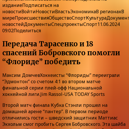
издание
Подписаться на
новости
Войти
Новости
Власть
Экономика
В регионах
В
мире
Происшествия
Общество
Спорт
Культура
Докумен
новостей
ДокументыСпецпроектыСпорт11.06.2024
09:02Поделиться
Передача Тарасенко и 18
спасений Бобровского помогли
“Флориде” победить
Максим ДомчевХоккеисты “Флориды” переиграли
“Эдмонтон” со счетом 4:1 во втором матче
финальной серии плей-офф Национальной
хоккейной лиги.Jim Rassol-USA TODAY Sports
Второй матч финала Кубка Стэнли прошел на
домашней арене “пантер”. В первом периоде
отличились гости – шведский защитник Маттиас
Экхольм смог пробить Сергея Бобровского. Эта шайба