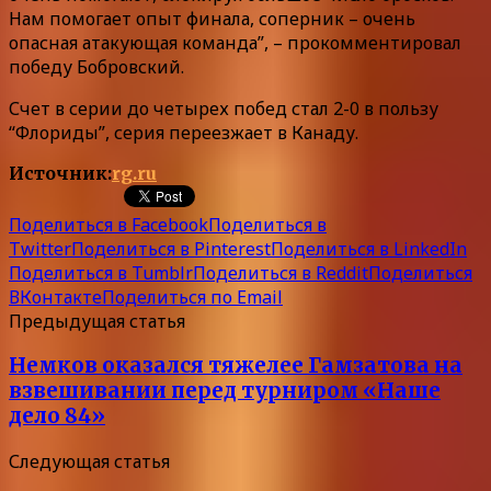
Нам помогает опыт финала, соперник – очень
опасная атакующая команда”, – прокомментировал
победу Бобровский.
Счет в серии до четырех побед стал 2-0 в пользу
“Флориды”, серия переезжает в Канаду.
Источник:
rg.ru
Поделиться в Facebook
Поделиться в
Twitter
Поделиться в Pinterest
Поделиться в LinkedIn
Поделиться в Tumblr
Поделиться в Reddit
Поделиться
ВКонтакте
Поделиться по Email
Предыдущая статья
Немков оказался тяжелее Гамзатова на
взвешивании перед турниром «Наше
дело 84»
Следующая статья