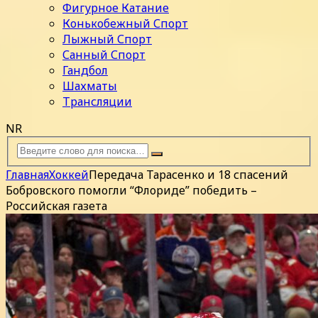
Фигурное Катание
Конькобежный Спорт
Лыжный Спорт
Санный Спорт
Гандбол
Шахматы
Трансляции
NR
Главная
Хоккей
Передача Тарасенко и 18 спасений
Бобровского помогли “Флориде” победить –
Российская газета