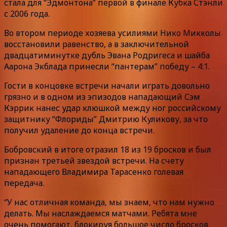
стала для “Эдмонтона” первой в финале Кубка Стэнли
с 2006 года.
Во втором периоде хозяева усилиями Нико Микколы
восстановили равенство, а в заключительной
двадцатиминутке дубль Эвана Родригеса и шайба
Аарона Экблада принесли “пантерам” победу – 4:1.
Гости в концовке встречи начали играть довольно
грязно и в одном из эпизодов нападающий Сэм
Кэррик нанес удар клюшкой между ног российскому
защитнику “Флориды” Дмитрию Куликову, за что
получил удаление до конца встречи.
Бобровский в итоге отразил 18 из 19 бросков и был
признан третьей звездой встречи. На счету
нападающего Владимира Тарасенко голевая
передача.
“У нас отличная команда, мы знаем, что нам нужно
делать. Мы наслаждаемся матчами. Ребята мне
очень помогают, блокируя большое число бросков.