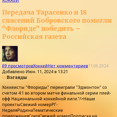
ХОККЕЙ
Передача Тарасенко и 18
спасений Бобровского помогли
“Флориде” победить –
Российская газета
69 просмотров
Хоккей
Нет комментариев
11.06.2024
Добавлено
Июн. 11, 2024 в 13:21
69
Взгляды
Хоккеисты "Флориды" переиграли "Эдмонтон" со
счетом 4:1 во втором матче финальной серии плей-
офф Национальной хоккейной лиги.”/>
Наши
проекты
Свежий номер
РГ-
Неделя
Родина
Тематические
приложения
Союз
Свежий номер
Подписка
на