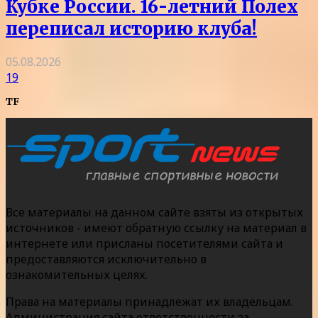
Кубке России. 16-летний Полех
переписал историю клуба!
05.08.2026
19
TF
Все материалы на данном сайте взяты из открытых
источников - имеют обратную ссылку на материал в
интернете или присланы посетителями сайта и
предоставляются исключительно в
ознакомительных целях.
Права на материалы принадлежат их владельцам.
Администрация сайта ответственности за