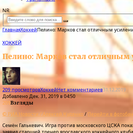
NR
Главная
Хоккей
Пелино: Марков стал отличным усилен
ХОККЕЙ
Пелино: Марков стал отличным 
209 просмотров
Хоккей
Нет комментариев
31.12.2019
Добавлено
Дек. 31, 2019 в 04:50
209
Взгляды
© РИА Новости / Алексей Куденко
/
Перейти в фотоба
Семён Галькевич. Игра против московского ЦСКА пок
заявил старший тренер ярославского хоккейного клуб