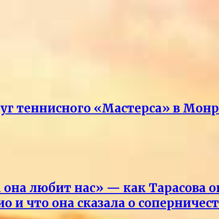
руг теннисного «Мастерса» в Мон
она любит нас» — как Тарасова 
о и что она сказала о соперничес