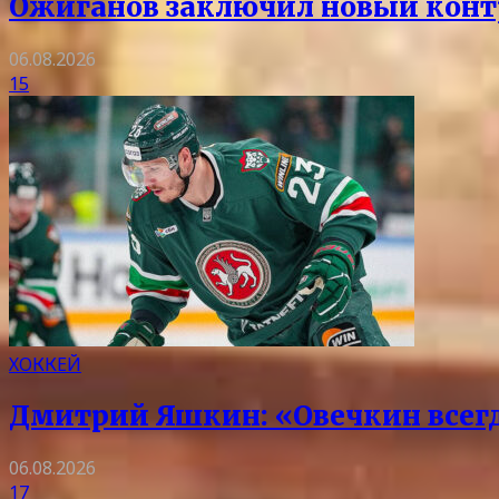
Ожиганов заключил новый контр
06.08.2026
15
ХОККЕЙ
Дмитрий Яшкин: «Овечкин всегда
06.08.2026
17