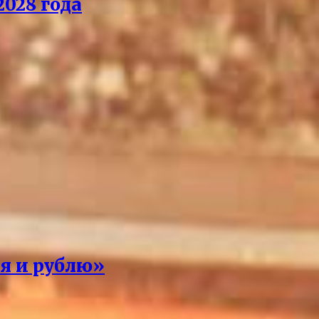
028 года
 я и рублю»