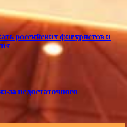
кать российских фигуристов и
ния
из‑за недостаточного