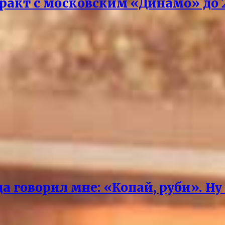
акт с московским «Динамо» до 2
 говорил мне: «Копай, руби». Ну