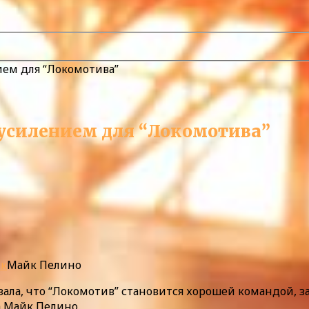
ием для “Локомотива”
усилением для “Локомотива”
нк
Майк Пелино
азала, что “Локомотив” становится хорошей командой,
а Майк Пелино.