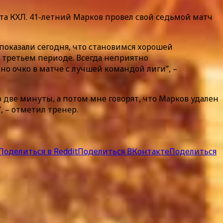
ата КХЛ. 41-летний Марков провел свой седьмой матч
показали сегодня, что становимся хорошей
 третьем периоде. Всегда неприятно
но очко в матче с лучшей командой лиги”, –
 две минуты, а потом мне говорят, что Марков удален
, – отметил тренер.
Поделиться в Reddit
Поделиться ВКонтакте
Поделиться