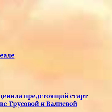
реале
оценила предстоящий старт
тве Трусовой и Валиевой