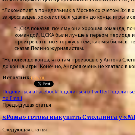
“Локомотив” в понедельник в Москве со счетом 3:4 в
за ярославцев, хоккеист был удален до конца игры в 
“ЦСКА показал, почему они хорошая команда, по
командой. ЦСКА были лучше в первом периоде и 
проигрывать, но я горжусь тем, как мы бились, т
сказал Пелино журналистам.
“Не понял до конца, что там произошло у Антона Слеп
до конца игры. Конечно, Андрея очень не хватало в 
Источник:
ria.ru
Поделиться в Facebook
Поделиться в Twitter
Поделиться
по Email
Предыдущая статья
«Рома» готова выкупить Смоллинга у «
Следующая статья