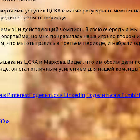
 овертайме уступил ЦСКА в матче регулярного чемпион
середине третьего периода.
чему они действующий чемпион. В свою очередь и мы 
овертайме, но мне понравилась наша игра во втором и
ем, что мы отыгрались в третьем периоде, и набрали од
ышева из ЦСКА и Маркова. Видел, что им обоим дали по
конце, он стал отличным усилением для нашей команды”
 в Pinterest
Поделиться в LinkedIn
Поделиться в Tumblr
МЮ»