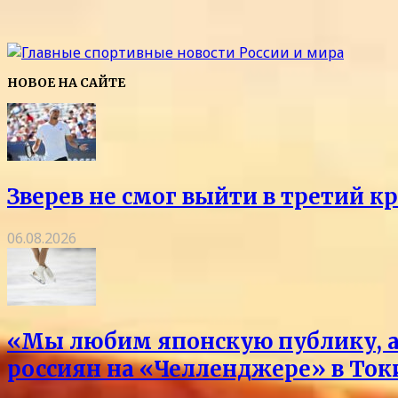
НОВОЕ НА САЙТЕ
Зверев не смог выйти в третий к
06.08.2026
«Мы любим японскую публику, а 
россиян на «Челленджере» в Токи