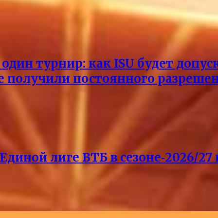
один турнир: как ISU будет допус
не получили постоянного разреше
Единой лиге ВТБ в сезоне‑2026/27 