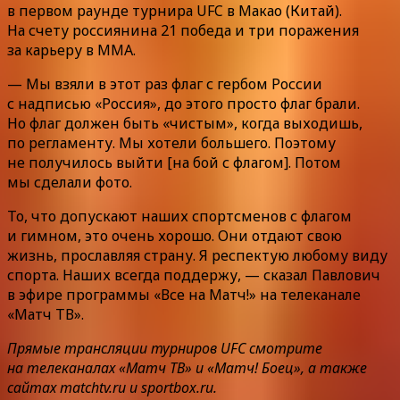
в первом раунде турнира UFC в Макао (Китай).
На счету россиянина 21 победа и три поражения
за карьеру в MMA.
— Мы взяли в этот раз флаг с гербом России
с надписью «Россия», до этого просто флаг брали.
Но флаг должен быть «чистым», когда выходишь,
по регламенту. Мы хотели большего. Поэтому
не получилось выйти [на бой с флагом]. Потом
мы сделали фото.
То, что допускают наших спортсменов с флагом
и гимном, это очень хорошо. Они отдают свою
жизнь, прославляя страну. Я респектую любому виду
спорта. Наших всегда поддержу, — сказал Павлович
в эфире программы «Все на Матч!» на телеканале
«Матч ТВ».
Прямые трансляции турниров UFC смотрите
на телеканалах «Матч ТВ» и «Матч! Боец», а также
сайтах matchtv.ru и sportbox.ru.