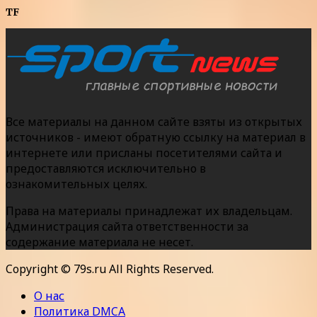
TF
Все материалы на данном сайте взяты из открытых
источников - имеют обратную ссылку на материал в
интернете или присланы посетителями сайта и
предоставляются исключительно в
ознакомительных целях.
Права на материалы принадлежат их владельцам.
Администрация сайта ответственности за
содержание материала не несет.
Copyright © 79s.ru All Rights Reserved.
О нас
Политика DMCA