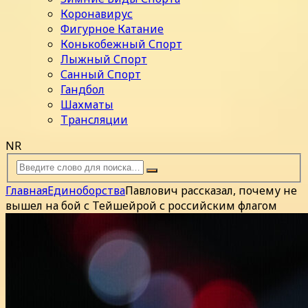
Коронавирус
Фигурное Катание
Конькобежный Спорт
Лыжный Спорт
Санный Спорт
Гандбол
Шахматы
Трансляции
NR
Главная
Единоборства
Павлович рассказал, почему не
вышел на бой с Тейшейрой с российским флагом