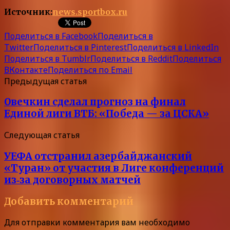
Источник:
news.sportbox.ru
Поделиться в Facebook
Поделиться в
Twitter
Поделиться в Pinterest
Поделиться в LinkedIn
Поделиться в Tumblr
Поделиться в Reddit
Поделиться
ВКонтакте
Поделиться по Email
Предыдущая статья
Овечкин сделал прогноз на финал
Единой лиги ВТБ: «Победа — за ЦСКА»
Следующая статья
УЕФА отстранил азербайджанский
«Туран» от участия в Лиге конференций
из‑за договорных матчей
Добавить комментарий
Для отправки комментария вам необходимо