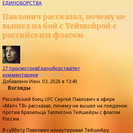
ЕДИНОБОРСТВА
Павлович рассказал, почему не
вышел на бой с Тейшейрой с
российским флагом
27 просмотров
Единоборства
Нет
комментариев
03.06.2026
Добавлено
Июн. 03, 2026 в 13:40
27
Взгляды
Российский боец UFC Сергей Павлович в эфире
«Матч ТВ» рассказал, почему не вышел на поединок
против бразильца Таллисона Тейшейры с флагом
России.
В субботу Павлович нокаутировал Тейшейру