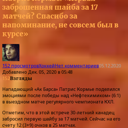
заброшенная шайба за 17
матчей? Спасибо за
напоминание, не совсем был в
курсе»
152 просмотров
Хоккей
Нет комментариев
05.12.2020
Добавлено
Дек. 05, 2020 в 05:48
152
Взгляды
Нападающий «Ак Барса» Патрис Кормье поделился
эмоциями после победы над «Нефтехимиком» (6:1)
в выездном матче регулярного чемпионата КХЛ.
Отметим, что в этой встрече 30-летний канадец
забросил первую шайбу за 17 матчей. Сейчас на его
счету 12 (3+9) очков в 25 матчах.