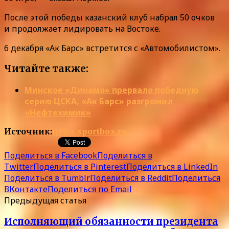
После этой победы казанский клуб набрал 50 очков
и продолжает лидировать на Востоке.
6 декабря «Ак Барс» встретится с «Автомобилистом».
Читайте также:
Минское «Динамо» прервало победную
серию ЦСКА, «Ак Барс» разгромил
«Нефтехимик»
Источник:
news.sportbox.ru
Поделиться в Facebook
Поделиться в
Twitter
Поделиться в Pinterest
Поделиться в LinkedIn
Поделиться в Tumblr
Поделиться в Reddit
Поделиться
ВКонтакте
Поделиться по Email
Предыдущая статья
Исполняющий обязанности президента