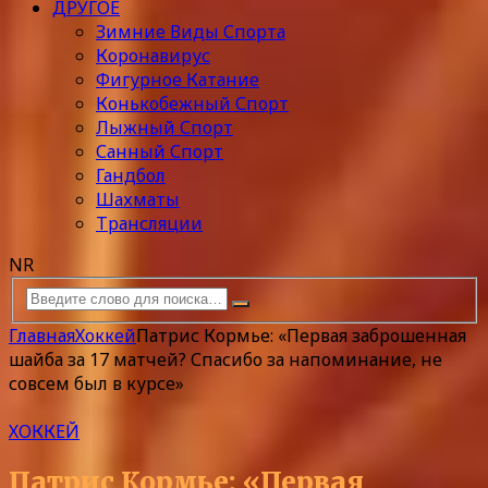
ДРУГОЕ
Зимние Виды Спорта
Коронавирус
Фигурное Катание
Конькобежный Спорт
Лыжный Спорт
Санный Спорт
Гандбол
Шахматы
Трансляции
NR
Главная
Хоккей
Патрис Кормье: «Первая заброшенная
шайба за 17 матчей? Спасибо за напоминание, не
совсем был в курсе»
ХОККЕЙ
Патрис Кормье: «Первая