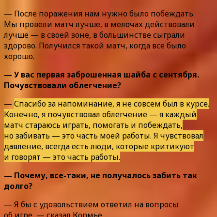
— После поражения нам нужно было побеждать.
Мы провели матч лучше, в мелочах действовали
лучше — в своей зоне, в большинстве сыграли
здорово. Получился такой матч, когда все было
хорошо.
— У вас первая заброшенная шайба с сентября.
Почувствовали облегчение?
—
Спасибо за напоминание, я не совсем был в курсе.
Конечно, я почувствовал облегчение — я каждый
матч стараюсь играть, помогать и побеждать,
но забивать — это часть моей работы. Я чувствовал
давление, всегда есть люди, которые критикуют
и говорят — это часть работы.
— Почему, все-таки, не получалось забить так
долго?
— Я бы с удовольствием ответил на вопросы
об игре, — сказал Кормье.